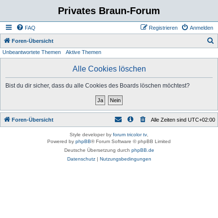
Privates Braun-Forum
FAQ
Registrieren
Anmelden
S
Foren-Übersicht
Unbeantwortete Themen
Aktive Themen
u
c
Alle Cookies löschen
h
Bist du dir sicher, dass du alle Cookies des Boards löschen möchtest?
e
Foren-Übersicht
Alle Zeiten sind
UTC+02:00
Style developer by
forum tricolor tv
,
Powered by
phpBB
® Forum Software © phpBB Limited
Deutsche Übersetzung durch
phpBB.de
Datenschutz
|
Nutzungsbedingungen