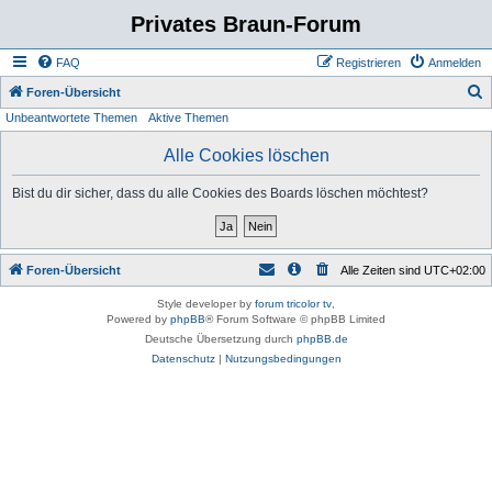
Privates Braun-Forum
FAQ
Registrieren
Anmelden
S
Foren-Übersicht
Unbeantwortete Themen
Aktive Themen
u
c
Alle Cookies löschen
h
Bist du dir sicher, dass du alle Cookies des Boards löschen möchtest?
e
Foren-Übersicht
Alle Zeiten sind
UTC+02:00
Style developer by
forum tricolor tv
,
Powered by
phpBB
® Forum Software © phpBB Limited
Deutsche Übersetzung durch
phpBB.de
Datenschutz
|
Nutzungsbedingungen