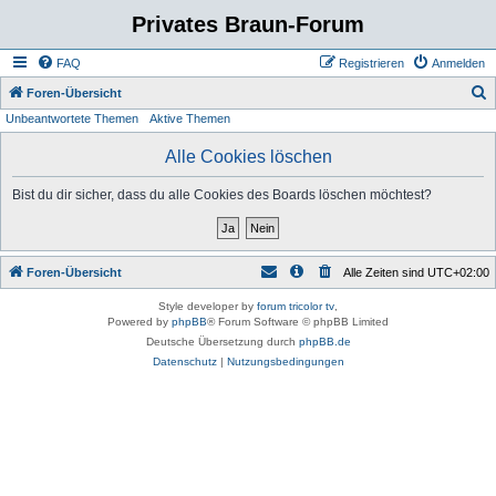
Privates Braun-Forum
FAQ
Registrieren
Anmelden
S
Foren-Übersicht
Unbeantwortete Themen
Aktive Themen
u
c
Alle Cookies löschen
h
Bist du dir sicher, dass du alle Cookies des Boards löschen möchtest?
e
Foren-Übersicht
Alle Zeiten sind
UTC+02:00
Style developer by
forum tricolor tv
,
Powered by
phpBB
® Forum Software © phpBB Limited
Deutsche Übersetzung durch
phpBB.de
Datenschutz
|
Nutzungsbedingungen