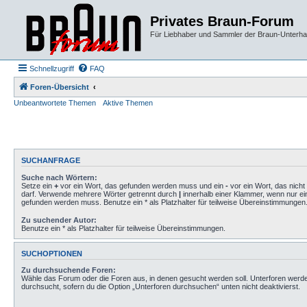
Privates Braun-Forum
Für Liebhaber und Sammler der Braun-Unterhal
Schnellzugriff
FAQ
Foren-Übersicht
Unbeantwortete Themen
Aktive Themen
SUCHANFRAGE
Suche nach Wörtern:
Setze ein
+
vor ein Wort, das gefunden werden muss und ein
-
vor ein Wort, das nich
darf. Verwende mehrere Wörter getrennt durch
|
innerhalb einer Klammer, wenn nur ei
gefunden werden muss. Benutze ein * als Platzhalter für teilweise Übereinstimmungen
Zu suchender Autor:
Benutze ein * als Platzhalter für teilweise Übereinstimmungen.
SUCHOPTIONEN
Zu durchsuchende Foren:
Wähle das Forum oder die Foren aus, in denen gesucht werden soll. Unterforen werd
durchsucht, sofern du die Option „Unterforen durchsuchen“ unten nicht deaktivierst.