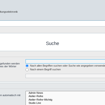
tungselektronik
Suche
t gefunden werden
Nach allen Begriffen suchen oder Suche wie angegeben verwend
nes der Wörter
.
Nach einem Begriff suchen
en automatisch mit