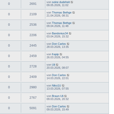
von
seine dudeheit
0
2691
09.05.2026, 11:02
von
Thomas Bethge
0
2109
21.04.2026, 08:31
von
Thomas Bethge
0
2536
09.04.2026, 11:48
von
Bandonius34
0
2206
03.04.2026, 15:32
von
Don Carlos
0
2445
28.03.2026, 13:35
von
frapip
0
2459
26.03.2026, 04:55
von
Uli
0
2728
20.03.2026, 08:07
von
Don Carlos
0
2409
14.03.2026, 22:01
von
Niko1U
0
2980
13.03.2026, 07:55
von
Braun-Uli
0
2767
09.03.2026, 20:32
von
Don Carlos
0
5091
09.03.2026, 15:49