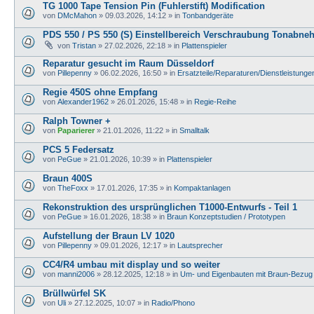
TG 1000 Tape Tension Pin (Fuhlerstift) Modification
von
DMcMahon
»
09.03.2026, 14:12
» in
Tonbandgeräte
PDS 550 / PS 550 (S) Einstellbereich Verschraubung Tonabne
von
Tristan
»
27.02.2026, 22:18
» in
Plattenspieler
Reparatur gesucht im Raum Düsseldorf
von
Pillepenny
»
06.02.2026, 16:50
» in
Ersatzteile/Reparaturen/Dienstleistunge
Regie 450S ohne Empfang
von
Alexander1962
»
26.01.2026, 15:48
» in
Regie-Reihe
Ralph Towner +
von
Paparierer
»
21.01.2026, 11:22
» in
Smalltalk
PCS 5 Federsatz
von
PeGue
»
21.01.2026, 10:39
» in
Plattenspieler
Braun 400S
von
TheFoxx
»
17.01.2026, 17:35
» in
Kompaktanlagen
Rekonstruktion des ursprünglichen T1000-Entwurfs - Teil 1
von
PeGue
»
16.01.2026, 18:38
» in
Braun Konzeptstudien / Prototypen
Aufstellung der Braun LV 1020
von
Pillepenny
»
09.01.2026, 12:17
» in
Lautsprecher
CC4/R4 umbau mit display und so weiter
von
manni2006
»
28.12.2025, 12:18
» in
Um- und Eigenbauten mit Braun-Bezug
Brüllwürfel SK
von
Uli
»
27.12.2025, 10:07
» in
Radio/Phono