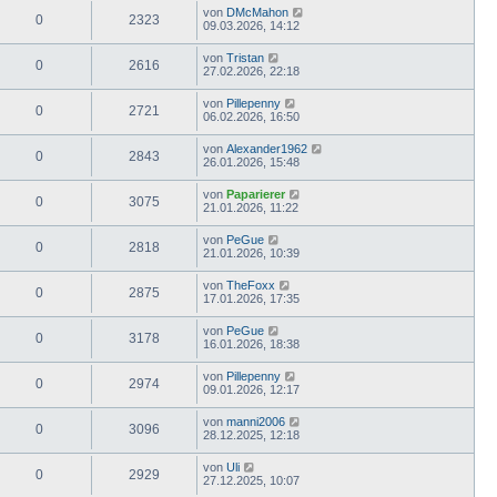
von
DMcMahon
0
2323
09.03.2026, 14:12
von
Tristan
0
2616
27.02.2026, 22:18
von
Pillepenny
0
2721
06.02.2026, 16:50
von
Alexander1962
0
2843
26.01.2026, 15:48
von
Paparierer
0
3075
21.01.2026, 11:22
von
PeGue
0
2818
21.01.2026, 10:39
von
TheFoxx
0
2875
17.01.2026, 17:35
von
PeGue
0
3178
16.01.2026, 18:38
von
Pillepenny
0
2974
09.01.2026, 12:17
von
manni2006
0
3096
28.12.2025, 12:18
von
Uli
0
2929
27.12.2025, 10:07