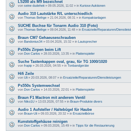
LS200 als M9 bezeichnet
von
seine dudeheit
»
09.05.2026, 11:02
» in
Kuriose Auktionen
Audio 310 Lautstärke R/L unterschiedlich
von
Thomas Bethge
»
21.04.2026, 08:31
» in
Kompaktanlagen
SUCHE Buchse für Tonarm Audio 310 (Foto)
von
Thomas Bethge
»
09.04.2026, 11:48
» in
Ersatzteile/Reparaturen/Dienstlei
Braun CM7 Gehaeuseschrauben
von
Bandonius34
»
03.04.2026, 15:32
» in
Lautsprecher
Ps550s Zirpen beim Lift
von
Don Carlos
»
28.03.2026, 13:35
» in
Plattenspieler
Suche Tastenkappen oval, grau, für TG 1000/1020
von
frapip
»
26.03.2026, 04:55
» in
Tonbandgeräte
Hifi Zeile
von
Uli
»
20.03.2026, 08:07
» in
Ersatzteile/Reparaturen/Dienstleistungen
Ps550s Systemwechsel
von
Don Carlos
»
14.03.2026, 22:01
» in
Plattenspieler
Braun F1 Mactron mit anderem Ventil
von
Niko1U
»
13.03.2026, 07:55
» in
Braun-Produkte divers
Audio 1 Aufsteller / Haltebügel für Haube
von
Braun-Uli
»
09.03.2026, 20:32
» in
Ersatzteilbörse
Kunststoffgehäuse reinigen
von
Don Carlos
»
09.03.2026, 15:49
» in
Tipps für die Restaurierung