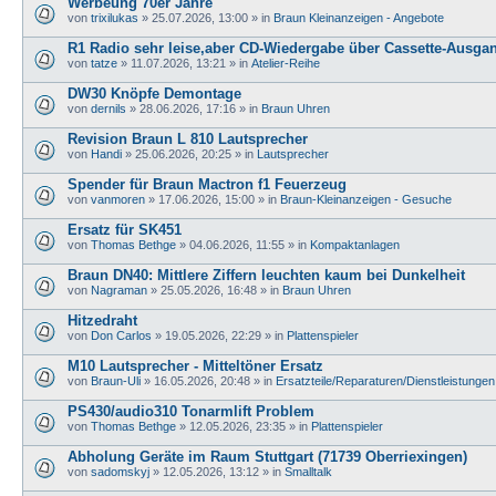
Werbeung 70er Jahre
von
trixilukas
»
25.07.2026, 13:00
» in
Braun Kleinanzeigen - Angebote
R1 Radio sehr leise,aber CD-Wiedergabe über Cassette-Ausga
von
tatze
»
11.07.2026, 13:21
» in
Atelier-Reihe
DW30 Knöpfe Demontage
von
dernils
»
28.06.2026, 17:16
» in
Braun Uhren
Revision Braun L 810 Lautsprecher
von
Handi
»
25.06.2026, 20:25
» in
Lautsprecher
Spender für Braun Mactron f1 Feuerzeug
von
vanmoren
»
17.06.2026, 15:00
» in
Braun-Kleinanzeigen - Gesuche
Ersatz für SK451
von
Thomas Bethge
»
04.06.2026, 11:55
» in
Kompaktanlagen
Braun DN40: Mittlere Ziffern leuchten kaum bei Dunkelheit
von
Nagraman
»
25.05.2026, 16:48
» in
Braun Uhren
Hitzedraht
von
Don Carlos
»
19.05.2026, 22:29
» in
Plattenspieler
M10 Lautsprecher - Mitteltöner Ersatz
von
Braun-Uli
»
16.05.2026, 20:48
» in
Ersatzteile/Reparaturen/Dienstleistungen
PS430/audio310 Tonarmlift Problem
von
Thomas Bethge
»
12.05.2026, 23:35
» in
Plattenspieler
Abholung Geräte im Raum Stuttgart (71739 Oberriexingen)
von
sadomskyj
»
12.05.2026, 13:12
» in
Smalltalk