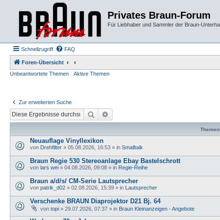
Privates Braun-Forum
Für Liebhaber und Sammler der Braun-Unterhal
Schnellzugriff
FAQ
Foren-Übersicht
Unbeantwortete Themen
Aktive Themen
Zur erweiterten Suche
Suche
Erweiterte Suche
Themen
Neuauflage Vinyllexikon
von
Drehfilter
»
05.08.2026, 16:53
» in
Smalltalk
Braun Regie 530 Stereoanlage Ebay Bastelschrott
von
lars wei
»
04.08.2026, 09:08
» in
Regie-Reihe
Braun a/d/s/ CM-Serie Lautsprecher
von
patrik_d02
»
02.08.2026, 15:39
» in
Lautsprecher
Verschenke BRAUN Diaprojektor D21 Bj. 64
von
topi
»
29.07.2026, 07:37
» in
Braun Kleinanzeigen - Angebote