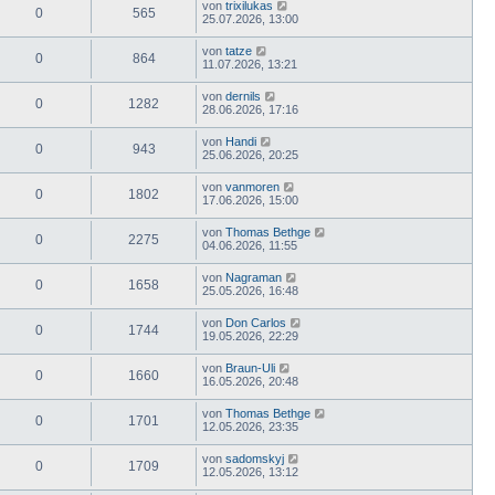
von
trixilukas
0
565
25.07.2026, 13:00
von
tatze
0
864
11.07.2026, 13:21
von
dernils
0
1282
28.06.2026, 17:16
von
Handi
0
943
25.06.2026, 20:25
von
vanmoren
0
1802
17.06.2026, 15:00
von
Thomas Bethge
0
2275
04.06.2026, 11:55
von
Nagraman
0
1658
25.05.2026, 16:48
von
Don Carlos
0
1744
19.05.2026, 22:29
von
Braun-Uli
0
1660
16.05.2026, 20:48
von
Thomas Bethge
0
1701
12.05.2026, 23:35
von
sadomskyj
0
1709
12.05.2026, 13:12