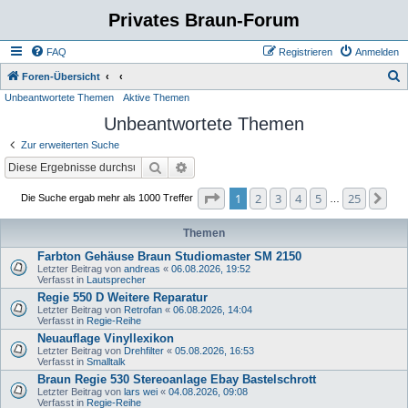
Privates Braun-Forum
FAQ
Registrieren
Anmelden
S
Foren-Übersicht
Unbeantwortete Themen
Aktive Themen
u
Unbeantwortete Themen
c
h
Zur erweiterten Suche
e
Suche
Erweiterte Suche
Seite
1
von
25
1
2
3
4
5
25
Nä
Die Suche ergab mehr als 1000 Treffer
…
Themen
Farbton Gehäuse Braun Studiomaster SM 2150
Letzter Beitrag von
andreas
«
06.08.2026, 19:52
Verfasst in
Lautsprecher
Regie 550 D Weitere Reparatur
Letzter Beitrag von
Retrofan
«
06.08.2026, 14:04
Verfasst in
Regie-Reihe
Neuauflage Vinyllexikon
Letzter Beitrag von
Drehfilter
«
05.08.2026, 16:53
Verfasst in
Smalltalk
Braun Regie 530 Stereoanlage Ebay Bastelschrott
Letzter Beitrag von
lars wei
«
04.08.2026, 09:08
Verfasst in
Regie-Reihe