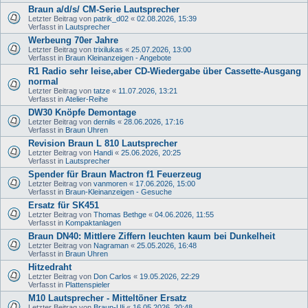
Braun a/d/s/ CM-Serie Lautsprecher
Letzter Beitrag von
patrik_d02
«
02.08.2026, 15:39
Verfasst in
Lautsprecher
Werbeung 70er Jahre
Letzter Beitrag von
trixilukas
«
25.07.2026, 13:00
Verfasst in
Braun Kleinanzeigen - Angebote
R1 Radio sehr leise,aber CD-Wiedergabe über Cassette-Ausgang
normal
Letzter Beitrag von
tatze
«
11.07.2026, 13:21
Verfasst in
Atelier-Reihe
DW30 Knöpfe Demontage
Letzter Beitrag von
dernils
«
28.06.2026, 17:16
Verfasst in
Braun Uhren
Revision Braun L 810 Lautsprecher
Letzter Beitrag von
Handi
«
25.06.2026, 20:25
Verfasst in
Lautsprecher
Spender für Braun Mactron f1 Feuerzeug
Letzter Beitrag von
vanmoren
«
17.06.2026, 15:00
Verfasst in
Braun-Kleinanzeigen - Gesuche
Ersatz für SK451
Letzter Beitrag von
Thomas Bethge
«
04.06.2026, 11:55
Verfasst in
Kompaktanlagen
Braun DN40: Mittlere Ziffern leuchten kaum bei Dunkelheit
Letzter Beitrag von
Nagraman
«
25.05.2026, 16:48
Verfasst in
Braun Uhren
Hitzedraht
Letzter Beitrag von
Don Carlos
«
19.05.2026, 22:29
Verfasst in
Plattenspieler
M10 Lautsprecher - Mitteltöner Ersatz
Letzter Beitrag von
Braun-Uli
«
16.05.2026, 20:48