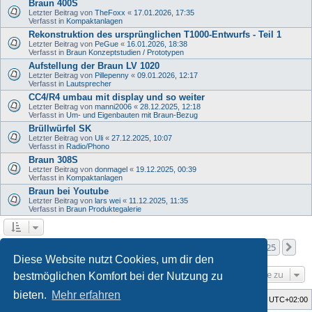
Braun 400S
Letzter Beitrag von
TheFoxx
«
17.01.2026, 17:35
Verfasst in
Kompaktanlagen
Rekonstruktion des ursprünglichen T1000-Entwurfs - Teil 1
Letzter Beitrag von
PeGue
«
16.01.2026, 18:38
Verfasst in
Braun Konzeptstudien / Prototypen
Aufstellung der Braun LV 1020
Letzter Beitrag von
Pillepenny
«
09.01.2026, 12:17
Verfasst in
Lautsprecher
CC4/R4 umbau mit display und so weiter
Letzter Beitrag von
manni2006
«
28.12.2025, 12:18
Verfasst in
Um- und Eigenbauten mit Braun-Bezug
Brüllwürfel SK
Letzter Beitrag von
Uli
«
27.12.2025, 10:07
Verfasst in
Radio/Phono
Braun 308S
Letzter Beitrag von
donmagel
«
19.12.2025, 00:39
Verfasst in
Kompaktanlagen
Braun bei Youtube
Letzter Beitrag von
lars wei
«
11.12.2025, 11:35
Verfasst in
Braun Produktegalerie
Seite
1
von
25
1
2
3
4
5
25
Nä
Die Suche ergab mehr als 1000 Treffer
…
Diese Website nutzt Cookies, um dir den
Gehe zu
bestmöglichen Komfort bei der Nutzung zu
bieten.
Mehr erfahren
Foren-Übersicht
Alle Zeiten sind
UTC+02:00