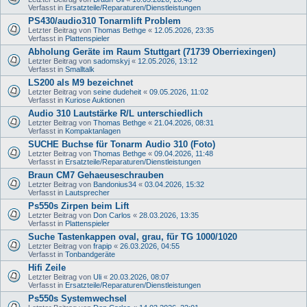
Verfasst in
Ersatzteile/Reparaturen/Dienstleistungen
PS430/audio310 Tonarmlift Problem
Letzter Beitrag von
Thomas Bethge
«
12.05.2026, 23:35
Verfasst in
Plattenspieler
Abholung Geräte im Raum Stuttgart (71739 Oberriexingen)
Letzter Beitrag von
sadomskyj
«
12.05.2026, 13:12
Verfasst in
Smalltalk
LS200 als M9 bezeichnet
Letzter Beitrag von
seine dudeheit
«
09.05.2026, 11:02
Verfasst in
Kuriose Auktionen
Audio 310 Lautstärke R/L unterschiedlich
Letzter Beitrag von
Thomas Bethge
«
21.04.2026, 08:31
Verfasst in
Kompaktanlagen
SUCHE Buchse für Tonarm Audio 310 (Foto)
Letzter Beitrag von
Thomas Bethge
«
09.04.2026, 11:48
Verfasst in
Ersatzteile/Reparaturen/Dienstleistungen
Braun CM7 Gehaeuseschrauben
Letzter Beitrag von
Bandonius34
«
03.04.2026, 15:32
Verfasst in
Lautsprecher
Ps550s Zirpen beim Lift
Letzter Beitrag von
Don Carlos
«
28.03.2026, 13:35
Verfasst in
Plattenspieler
Suche Tastenkappen oval, grau, für TG 1000/1020
Letzter Beitrag von
frapip
«
26.03.2026, 04:55
Verfasst in
Tonbandgeräte
Hifi Zeile
Letzter Beitrag von
Uli
«
20.03.2026, 08:07
Verfasst in
Ersatzteile/Reparaturen/Dienstleistungen
Ps550s Systemwechsel