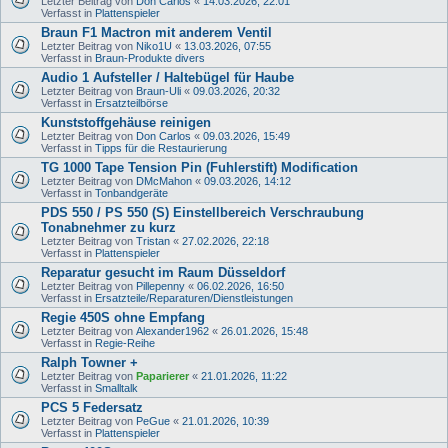
Letzter Beitrag von
Don Carlos
«
14.03.2026, 22:01
Verfasst in
Plattenspieler
Braun F1 Mactron mit anderem Ventil
Letzter Beitrag von
Niko1U
«
13.03.2026, 07:55
Verfasst in
Braun-Produkte divers
Audio 1 Aufsteller / Haltebügel für Haube
Letzter Beitrag von
Braun-Uli
«
09.03.2026, 20:32
Verfasst in
Ersatzteilbörse
Kunststoffgehäuse reinigen
Letzter Beitrag von
Don Carlos
«
09.03.2026, 15:49
Verfasst in
Tipps für die Restaurierung
TG 1000 Tape Tension Pin (Fuhlerstift) Modification
Letzter Beitrag von
DMcMahon
«
09.03.2026, 14:12
Verfasst in
Tonbandgeräte
PDS 550 / PS 550 (S) Einstellbereich Verschraubung
Tonabnehmer zu kurz
Letzter Beitrag von
Tristan
«
27.02.2026, 22:18
Verfasst in
Plattenspieler
Reparatur gesucht im Raum Düsseldorf
Letzter Beitrag von
Pillepenny
«
06.02.2026, 16:50
Verfasst in
Ersatzteile/Reparaturen/Dienstleistungen
Regie 450S ohne Empfang
Letzter Beitrag von
Alexander1962
«
26.01.2026, 15:48
Verfasst in
Regie-Reihe
Ralph Towner +
Letzter Beitrag von
Paparierer
«
21.01.2026, 11:22
Verfasst in
Smalltalk
PCS 5 Federsatz
Letzter Beitrag von
PeGue
«
21.01.2026, 10:39
Verfasst in
Plattenspieler