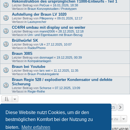
Rekonstruktion des ursprünglichen T1000-Entwurfs - Teil 1
Letzter Beitrag von
PeGue
«
16.01.2026, 18:38
Verfasst in
Braun Konzeptstudien / Prototypen
Aufstellung der Braun LV 1020
Letzter Beitrag von
Pillepenny
«
09.01.2026, 12:17
Verfasst in
Lautsprecher
CC4/R4 umbau mit display und so weiter
Letzter Beitrag von
manni2006
«
28.12.2025, 12:18
Verfasst in
Um- und Eigenbauten mit Braun-Bezug
Brüllwürfel SK
Letzter Beitrag von
Uli
«
27.12.2025, 10:07
Verfasst in
Radio/Phono
Braun 308S
Letzter Beitrag von
donmagel
«
19.12.2025, 00:39
Verfasst in
Kompaktanlagen
Braun bei Youtube
Letzter Beitrag von
lars wei
«
11.12.2025, 11:35
Verfasst in
Braun Produktegalerie
Braun Regie 528 / explodierter Kondensator und defekte
Sicherung
Letzter Beitrag von
Schorse
«
07.12.2025, 13:09
Verfasst in
Regie-Reihe
Seite
1
von
25
1
2
3
4
5
25
Nä
Die Suche ergab mehr als 1000 Treffer
…
Diese Website nutzt Cookies, um dir den
Gehe zu
bestmöglichen Komfort bei der Nutzung zu
bieten.
Mehr erfahren
Foren-Übersicht
Alle Zeiten sind
UTC+02:00