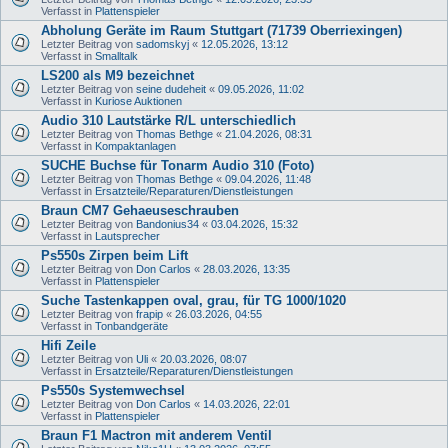
Verfasst in
Plattenspieler
Abholung Geräte im Raum Stuttgart (71739 Oberriexingen)
Letzter Beitrag von
sadomskyj
«
12.05.2026, 13:12
Verfasst in
Smalltalk
LS200 als M9 bezeichnet
Letzter Beitrag von
seine dudeheit
«
09.05.2026, 11:02
Verfasst in
Kuriose Auktionen
Audio 310 Lautstärke R/L unterschiedlich
Letzter Beitrag von
Thomas Bethge
«
21.04.2026, 08:31
Verfasst in
Kompaktanlagen
SUCHE Buchse für Tonarm Audio 310 (Foto)
Letzter Beitrag von
Thomas Bethge
«
09.04.2026, 11:48
Verfasst in
Ersatzteile/Reparaturen/Dienstleistungen
Braun CM7 Gehaeuseschrauben
Letzter Beitrag von
Bandonius34
«
03.04.2026, 15:32
Verfasst in
Lautsprecher
Ps550s Zirpen beim Lift
Letzter Beitrag von
Don Carlos
«
28.03.2026, 13:35
Verfasst in
Plattenspieler
Suche Tastenkappen oval, grau, für TG 1000/1020
Letzter Beitrag von
frapip
«
26.03.2026, 04:55
Verfasst in
Tonbandgeräte
Hifi Zeile
Letzter Beitrag von
Uli
«
20.03.2026, 08:07
Verfasst in
Ersatzteile/Reparaturen/Dienstleistungen
Ps550s Systemwechsel
Letzter Beitrag von
Don Carlos
«
14.03.2026, 22:01
Verfasst in
Plattenspieler
Braun F1 Mactron mit anderem Ventil