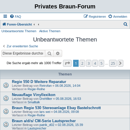
Privates Braun-Forum
FAQ
Registrieren
Anmelden
S
Foren-Übersicht
Unbeantwortete Themen
Aktive Themen
u
Unbeantwortete Themen
c
h
Zur erweiterten Suche
e
Suche
Erweiterte Suche
Seite
1
von
25
1
2
3
4
5
25
Nä
Die Suche ergab mehr als 1000 Treffer
…
Themen
Regie 550 D Weitere Reparatur
Letzter Beitrag von
Retrofan
«
06.08.2026, 14:04
Verfasst in
Regie-Reihe
Neuauflage Vinyllexikon
Letzter Beitrag von
Drehfilter
«
05.08.2026, 16:53
Verfasst in
Smalltalk
Braun Regie 530 Stereoanlage Ebay Bastelschrott
Letzter Beitrag von
lars wei
«
04.08.2026, 09:08
Verfasst in
Regie-Reihe
Braun a/d/s/ CM-Serie Lautsprecher
Letzter Beitrag von
patrik_d02
«
02.08.2026, 15:39
Verfasst in
Lautsprecher