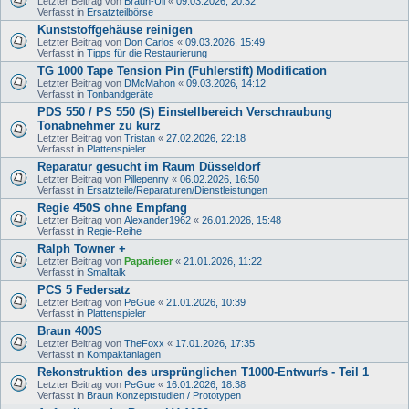
Letzter Beitrag von
Braun-Uli
«
09.03.2026, 20:32
Verfasst in
Ersatzteilbörse
Kunststoffgehäuse reinigen
Letzter Beitrag von
Don Carlos
«
09.03.2026, 15:49
Verfasst in
Tipps für die Restaurierung
TG 1000 Tape Tension Pin (Fuhlerstift) Modification
Letzter Beitrag von
DMcMahon
«
09.03.2026, 14:12
Verfasst in
Tonbandgeräte
PDS 550 / PS 550 (S) Einstellbereich Verschraubung
Tonabnehmer zu kurz
Letzter Beitrag von
Tristan
«
27.02.2026, 22:18
Verfasst in
Plattenspieler
Reparatur gesucht im Raum Düsseldorf
Letzter Beitrag von
Pillepenny
«
06.02.2026, 16:50
Verfasst in
Ersatzteile/Reparaturen/Dienstleistungen
Regie 450S ohne Empfang
Letzter Beitrag von
Alexander1962
«
26.01.2026, 15:48
Verfasst in
Regie-Reihe
Ralph Towner +
Letzter Beitrag von
Paparierer
«
21.01.2026, 11:22
Verfasst in
Smalltalk
PCS 5 Federsatz
Letzter Beitrag von
PeGue
«
21.01.2026, 10:39
Verfasst in
Plattenspieler
Braun 400S
Letzter Beitrag von
TheFoxx
«
17.01.2026, 17:35
Verfasst in
Kompaktanlagen
Rekonstruktion des ursprünglichen T1000-Entwurfs - Teil 1
Letzter Beitrag von
PeGue
«
16.01.2026, 18:38
Verfasst in
Braun Konzeptstudien / Prototypen