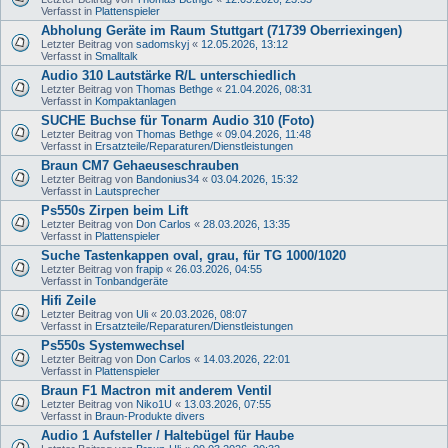
Verfasst in
Plattenspieler
Abholung Geräte im Raum Stuttgart (71739 Oberriexingen)
Letzter Beitrag von
sadomskyj
«
12.05.2026, 13:12
Verfasst in
Smalltalk
Audio 310 Lautstärke R/L unterschiedlich
Letzter Beitrag von
Thomas Bethge
«
21.04.2026, 08:31
Verfasst in
Kompaktanlagen
SUCHE Buchse für Tonarm Audio 310 (Foto)
Letzter Beitrag von
Thomas Bethge
«
09.04.2026, 11:48
Verfasst in
Ersatzteile/Reparaturen/Dienstleistungen
Braun CM7 Gehaeuseschrauben
Letzter Beitrag von
Bandonius34
«
03.04.2026, 15:32
Verfasst in
Lautsprecher
Ps550s Zirpen beim Lift
Letzter Beitrag von
Don Carlos
«
28.03.2026, 13:35
Verfasst in
Plattenspieler
Suche Tastenkappen oval, grau, für TG 1000/1020
Letzter Beitrag von
frapip
«
26.03.2026, 04:55
Verfasst in
Tonbandgeräte
Hifi Zeile
Letzter Beitrag von
Uli
«
20.03.2026, 08:07
Verfasst in
Ersatzteile/Reparaturen/Dienstleistungen
Ps550s Systemwechsel
Letzter Beitrag von
Don Carlos
«
14.03.2026, 22:01
Verfasst in
Plattenspieler
Braun F1 Mactron mit anderem Ventil
Letzter Beitrag von
Niko1U
«
13.03.2026, 07:55
Verfasst in
Braun-Produkte divers
Audio 1 Aufsteller / Haltebügel für Haube