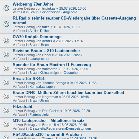
Werbeung 70er Jahre
Letzter Beitrag von
trixilukas
«
25.07.2026, 13:00
Verfasst in
Braun Kleinanzeigen - Angebote
R1 Radio sehr leise,aber CD-Wiedergabe über Cassette-Ausgang
normal
Letzter Beitrag von
tatze
«
11.07.2026, 13:21
Verfasst in
Atelier-Reihe
DW30 Knöpfe Demontage
Letzter Beitrag von
dernils
«
28.06.2026, 17:16
Verfasst in
Braun Uhren
Revision Braun L 810 Lautsprecher
Letzter Beitrag von
Handi
«
25.06.2026, 20:25
Verfasst in
Lautsprecher
Spender für Braun Mactron f1 Feuerzeug
Letzter Beitrag von
vanmoren
«
17.06.2026, 15:00
Verfasst in
Braun-Kleinanzeigen - Gesuche
Ersatz für SK451
Letzter Beitrag von
Thomas Bethge
«
04.06.2026, 11:55
Verfasst in
Kompaktanlagen
Braun DN40: Mittlere Ziffern leuchten kaum bei Dunkelheit
Letzter Beitrag von
Nagraman
«
25.05.2026, 16:48
Verfasst in
Braun Uhren
Hitzedraht
Letzter Beitrag von
Don Carlos
«
19.05.2026, 22:29
Verfasst in
Plattenspieler
M10 Lautsprecher - Mitteltöner Ersatz
Letzter Beitrag von
Braun-Uli
«
16.05.2026, 20:48
Verfasst in
Ersatzteile/Reparaturen/Dienstleistungen
PS430/audio310 Tonarmlift Problem
Letzter Beitrag von
Thomas Bethge
«
12.05.2026, 23:35