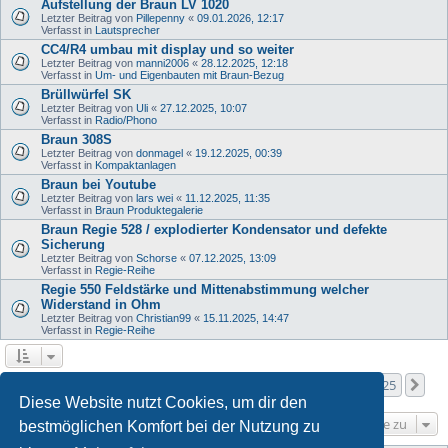
Aufstellung der Braun LV 1020
Letzter Beitrag von
Pillepenny
«
09.01.2026, 12:17
Verfasst in
Lautsprecher
CC4/R4 umbau mit display und so weiter
Letzter Beitrag von
manni2006
«
28.12.2025, 12:18
Verfasst in
Um- und Eigenbauten mit Braun-Bezug
Brüllwürfel SK
Letzter Beitrag von
Uli
«
27.12.2025, 10:07
Verfasst in
Radio/Phono
Braun 308S
Letzter Beitrag von
donmagel
«
19.12.2025, 00:39
Verfasst in
Kompaktanlagen
Braun bei Youtube
Letzter Beitrag von
lars wei
«
11.12.2025, 11:35
Verfasst in
Braun Produktegalerie
Braun Regie 528 / explodierter Kondensator und defekte
Sicherung
Letzter Beitrag von
Schorse
«
07.12.2025, 13:09
Verfasst in
Regie-Reihe
Regie 550 Feldstärke und Mittenabstimmung welcher
Widerstand in Ohm
Letzter Beitrag von
Christian99
«
15.11.2025, 14:47
Verfasst in
Regie-Reihe
Seite
1
von
25
1
2
3
4
5
25
Nä
Die Suche ergab mehr als 1000 Treffer
…
Diese Website nutzt Cookies, um dir den
Gehe zu
bestmöglichen Komfort bei der Nutzung zu