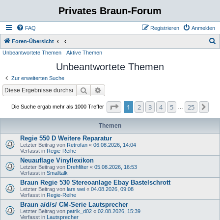
Privates Braun-Forum
FAQ
Registrieren
Anmelden
S
Foren-Übersicht
Unbeantwortete Themen
Aktive Themen
u
Unbeantwortete Themen
c
h
Zur erweiterten Suche
e
Suche
Erweiterte Suche
Seite
1
von
25
1
2
3
4
5
25
Nä
Die Suche ergab mehr als 1000 Treffer
…
Themen
Regie 550 D Weitere Reparatur
Letzter Beitrag von
Retrofan
«
06.08.2026, 14:04
Verfasst in
Regie-Reihe
Neuauflage Vinyllexikon
Letzter Beitrag von
Drehfilter
«
05.08.2026, 16:53
Verfasst in
Smalltalk
Braun Regie 530 Stereoanlage Ebay Bastelschrott
Letzter Beitrag von
lars wei
«
04.08.2026, 09:08
Verfasst in
Regie-Reihe
Braun a/d/s/ CM-Serie Lautsprecher
Letzter Beitrag von
patrik_d02
«
02.08.2026, 15:39
Verfasst in
Lautsprecher