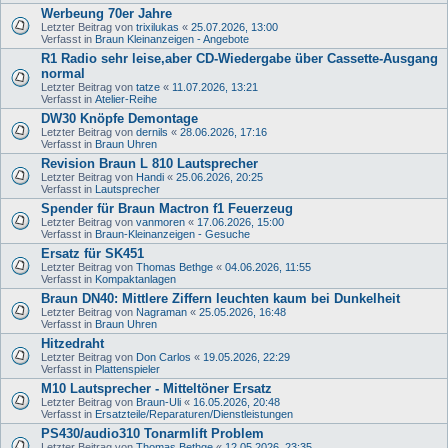
Werbeung 70er Jahre
Letzter Beitrag von
trixilukas
«
25.07.2026, 13:00
Verfasst in
Braun Kleinanzeigen - Angebote
R1 Radio sehr leise,aber CD-Wiedergabe über Cassette-Ausgang
normal
Letzter Beitrag von
tatze
«
11.07.2026, 13:21
Verfasst in
Atelier-Reihe
DW30 Knöpfe Demontage
Letzter Beitrag von
dernils
«
28.06.2026, 17:16
Verfasst in
Braun Uhren
Revision Braun L 810 Lautsprecher
Letzter Beitrag von
Handi
«
25.06.2026, 20:25
Verfasst in
Lautsprecher
Spender für Braun Mactron f1 Feuerzeug
Letzter Beitrag von
vanmoren
«
17.06.2026, 15:00
Verfasst in
Braun-Kleinanzeigen - Gesuche
Ersatz für SK451
Letzter Beitrag von
Thomas Bethge
«
04.06.2026, 11:55
Verfasst in
Kompaktanlagen
Braun DN40: Mittlere Ziffern leuchten kaum bei Dunkelheit
Letzter Beitrag von
Nagraman
«
25.05.2026, 16:48
Verfasst in
Braun Uhren
Hitzedraht
Letzter Beitrag von
Don Carlos
«
19.05.2026, 22:29
Verfasst in
Plattenspieler
M10 Lautsprecher - Mitteltöner Ersatz
Letzter Beitrag von
Braun-Uli
«
16.05.2026, 20:48
Verfasst in
Ersatzteile/Reparaturen/Dienstleistungen
PS430/audio310 Tonarmlift Problem
Letzter Beitrag von
Thomas Bethge
«
12.05.2026, 23:35