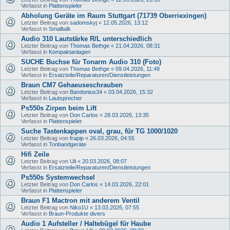
Verfasst in
Plattenspieler
Abholung Geräte im Raum Stuttgart (71739 Oberriexingen)
Letzter Beitrag von
sadomskyj
«
12.05.2026, 13:12
Verfasst in
Smalltalk
Audio 310 Lautstärke R/L unterschiedlich
Letzter Beitrag von
Thomas Bethge
«
21.04.2026, 08:31
Verfasst in
Kompaktanlagen
SUCHE Buchse für Tonarm Audio 310 (Foto)
Letzter Beitrag von
Thomas Bethge
«
09.04.2026, 11:48
Verfasst in
Ersatzteile/Reparaturen/Dienstleistungen
Braun CM7 Gehaeuseschrauben
Letzter Beitrag von
Bandonius34
«
03.04.2026, 15:32
Verfasst in
Lautsprecher
Ps550s Zirpen beim Lift
Letzter Beitrag von
Don Carlos
«
28.03.2026, 13:35
Verfasst in
Plattenspieler
Suche Tastenkappen oval, grau, für TG 1000/1020
Letzter Beitrag von
frapip
«
26.03.2026, 04:55
Verfasst in
Tonbandgeräte
Hifi Zeile
Letzter Beitrag von
Uli
«
20.03.2026, 08:07
Verfasst in
Ersatzteile/Reparaturen/Dienstleistungen
Ps550s Systemwechsel
Letzter Beitrag von
Don Carlos
«
14.03.2026, 22:01
Verfasst in
Plattenspieler
Braun F1 Mactron mit anderem Ventil
Letzter Beitrag von
Niko1U
«
13.03.2026, 07:55
Verfasst in
Braun-Produkte divers
Audio 1 Aufsteller / Haltebügel für Haube