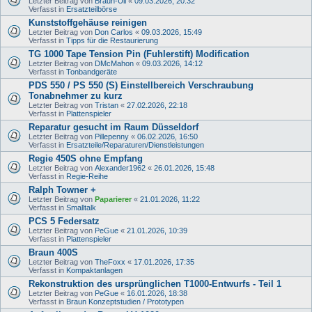
Letzter Beitrag von
Braun-Uli
«
09.03.2026, 20:32
Verfasst in
Ersatzteilbörse
Kunststoffgehäuse reinigen
Letzter Beitrag von
Don Carlos
«
09.03.2026, 15:49
Verfasst in
Tipps für die Restaurierung
TG 1000 Tape Tension Pin (Fuhlerstift) Modification
Letzter Beitrag von
DMcMahon
«
09.03.2026, 14:12
Verfasst in
Tonbandgeräte
PDS 550 / PS 550 (S) Einstellbereich Verschraubung
Tonabnehmer zu kurz
Letzter Beitrag von
Tristan
«
27.02.2026, 22:18
Verfasst in
Plattenspieler
Reparatur gesucht im Raum Düsseldorf
Letzter Beitrag von
Pillepenny
«
06.02.2026, 16:50
Verfasst in
Ersatzteile/Reparaturen/Dienstleistungen
Regie 450S ohne Empfang
Letzter Beitrag von
Alexander1962
«
26.01.2026, 15:48
Verfasst in
Regie-Reihe
Ralph Towner +
Letzter Beitrag von
Paparierer
«
21.01.2026, 11:22
Verfasst in
Smalltalk
PCS 5 Federsatz
Letzter Beitrag von
PeGue
«
21.01.2026, 10:39
Verfasst in
Plattenspieler
Braun 400S
Letzter Beitrag von
TheFoxx
«
17.01.2026, 17:35
Verfasst in
Kompaktanlagen
Rekonstruktion des ursprünglichen T1000-Entwurfs - Teil 1
Letzter Beitrag von
PeGue
«
16.01.2026, 18:38
Verfasst in
Braun Konzeptstudien / Prototypen