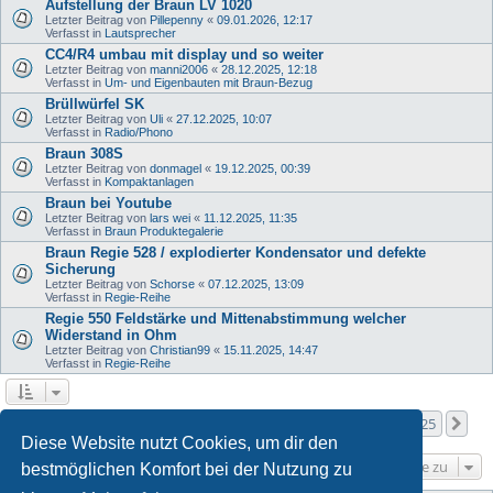
Aufstellung der Braun LV 1020
Letzter Beitrag von
Pillepenny
«
09.01.2026, 12:17
Verfasst in
Lautsprecher
CC4/R4 umbau mit display und so weiter
Letzter Beitrag von
manni2006
«
28.12.2025, 12:18
Verfasst in
Um- und Eigenbauten mit Braun-Bezug
Brüllwürfel SK
Letzter Beitrag von
Uli
«
27.12.2025, 10:07
Verfasst in
Radio/Phono
Braun 308S
Letzter Beitrag von
donmagel
«
19.12.2025, 00:39
Verfasst in
Kompaktanlagen
Braun bei Youtube
Letzter Beitrag von
lars wei
«
11.12.2025, 11:35
Verfasst in
Braun Produktegalerie
Braun Regie 528 / explodierter Kondensator und defekte
Sicherung
Letzter Beitrag von
Schorse
«
07.12.2025, 13:09
Verfasst in
Regie-Reihe
Regie 550 Feldstärke und Mittenabstimmung welcher
Widerstand in Ohm
Letzter Beitrag von
Christian99
«
15.11.2025, 14:47
Verfasst in
Regie-Reihe
Seite
1
von
25
1
2
3
4
5
25
Nä
Die Suche ergab mehr als 1000 Treffer
…
Diese Website nutzt Cookies, um dir den
Gehe zu
bestmöglichen Komfort bei der Nutzung zu