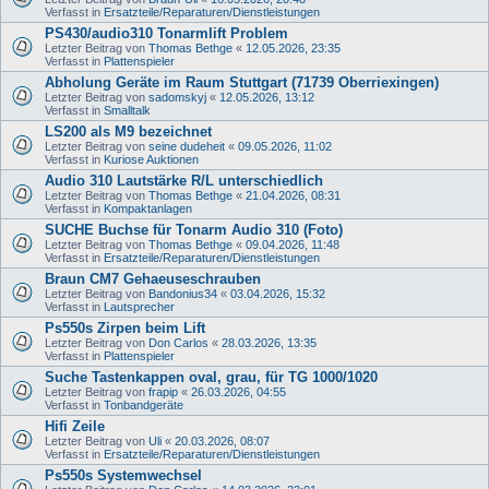
Verfasst in
Ersatzteile/Reparaturen/Dienstleistungen
PS430/audio310 Tonarmlift Problem
Letzter Beitrag von
Thomas Bethge
«
12.05.2026, 23:35
Verfasst in
Plattenspieler
Abholung Geräte im Raum Stuttgart (71739 Oberriexingen)
Letzter Beitrag von
sadomskyj
«
12.05.2026, 13:12
Verfasst in
Smalltalk
LS200 als M9 bezeichnet
Letzter Beitrag von
seine dudeheit
«
09.05.2026, 11:02
Verfasst in
Kuriose Auktionen
Audio 310 Lautstärke R/L unterschiedlich
Letzter Beitrag von
Thomas Bethge
«
21.04.2026, 08:31
Verfasst in
Kompaktanlagen
SUCHE Buchse für Tonarm Audio 310 (Foto)
Letzter Beitrag von
Thomas Bethge
«
09.04.2026, 11:48
Verfasst in
Ersatzteile/Reparaturen/Dienstleistungen
Braun CM7 Gehaeuseschrauben
Letzter Beitrag von
Bandonius34
«
03.04.2026, 15:32
Verfasst in
Lautsprecher
Ps550s Zirpen beim Lift
Letzter Beitrag von
Don Carlos
«
28.03.2026, 13:35
Verfasst in
Plattenspieler
Suche Tastenkappen oval, grau, für TG 1000/1020
Letzter Beitrag von
frapip
«
26.03.2026, 04:55
Verfasst in
Tonbandgeräte
Hifi Zeile
Letzter Beitrag von
Uli
«
20.03.2026, 08:07
Verfasst in
Ersatzteile/Reparaturen/Dienstleistungen
Ps550s Systemwechsel