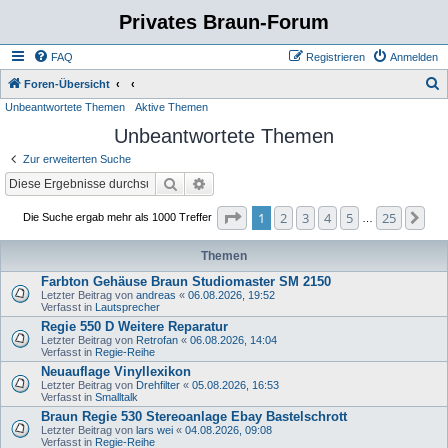
Privates Braun-Forum
FAQ
Registrieren
Anmelden
S
Foren-Übersicht
Unbeantwortete Themen
Aktive Themen
u
Unbeantwortete Themen
c
h
Zur erweiterten Suche
e
Suche
Erweiterte Suche
Seite
1
von
25
1
2
3
4
5
25
Nä
Die Suche ergab mehr als 1000 Treffer
…
Themen
Farbton Gehäuse Braun Studiomaster SM 2150
Letzter Beitrag von
andreas
«
06.08.2026, 19:52
Verfasst in
Lautsprecher
Regie 550 D Weitere Reparatur
Letzter Beitrag von
Retrofan
«
06.08.2026, 14:04
Verfasst in
Regie-Reihe
Neuauflage Vinyllexikon
Letzter Beitrag von
Drehfilter
«
05.08.2026, 16:53
Verfasst in
Smalltalk
Braun Regie 530 Stereoanlage Ebay Bastelschrott
Letzter Beitrag von
lars wei
«
04.08.2026, 09:08
Verfasst in
Regie-Reihe