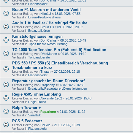
Letzter Beitrag von
Don Carlos
«
14.03.2026, 22:01
Verfasst in
Plattenspieler
Braun F1 Mactron mit anderem Ventil
Letzter Beitrag von
Niko1U
«
13.03.2026, 07:55
Verfasst in
Braun-Produkte divers
Audio 1 Aufsteller / Haltebügel für Haube
Letzter Beitrag von
Braun-Uli
«
09.03.2026, 20:32
Verfasst in
Ersatzteilbörse
Kunststoffgehäuse reinigen
Letzter Beitrag von
Don Carlos
«
09.03.2026, 15:49
Verfasst in
Tipps für die Restaurierung
TG 1000 Tape Tension Pin (Fuhlerstift) Modification
Letzter Beitrag von
DMcMahon
«
09.03.2026, 14:12
Verfasst in
Tonbandgeräte
PDS 550 / PS 550 (S) Einstellbereich Verschraubung
Tonabnehmer zu kurz
Letzter Beitrag von
Tristan
«
27.02.2026, 22:18
Verfasst in
Plattenspieler
Reparatur gesucht im Raum Düsseldorf
Letzter Beitrag von
Pillepenny
«
06.02.2026, 16:50
Verfasst in
Ersatzteile/Reparaturen/Dienstleistungen
Regie 450S ohne Empfang
Letzter Beitrag von
Alexander1962
«
26.01.2026, 15:48
Verfasst in
Regie-Reihe
Ralph Towner +
Letzter Beitrag von
Paparierer
«
21.01.2026, 11:22
Verfasst in
Smalltalk
PCS 5 Federsatz
Letzter Beitrag von
PeGue
«
21.01.2026, 10:39
Verfasst in
Plattenspieler