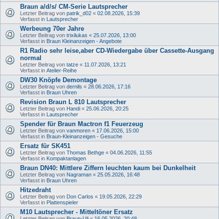
Braun a/d/s/ CM-Serie Lautsprecher
Letzter Beitrag von
patrik_d02
«
02.08.2026, 15:39
Verfasst in
Lautsprecher
Werbeung 70er Jahre
Letzter Beitrag von
trixilukas
«
25.07.2026, 13:00
Verfasst in
Braun Kleinanzeigen - Angebote
R1 Radio sehr leise,aber CD-Wiedergabe über Cassette-Ausgang
normal
Letzter Beitrag von
tatze
«
11.07.2026, 13:21
Verfasst in
Atelier-Reihe
DW30 Knöpfe Demontage
Letzter Beitrag von
dernils
«
28.06.2026, 17:16
Verfasst in
Braun Uhren
Revision Braun L 810 Lautsprecher
Letzter Beitrag von
Handi
«
25.06.2026, 20:25
Verfasst in
Lautsprecher
Spender für Braun Mactron f1 Feuerzeug
Letzter Beitrag von
vanmoren
«
17.06.2026, 15:00
Verfasst in
Braun-Kleinanzeigen - Gesuche
Ersatz für SK451
Letzter Beitrag von
Thomas Bethge
«
04.06.2026, 11:55
Verfasst in
Kompaktanlagen
Braun DN40: Mittlere Ziffern leuchten kaum bei Dunkelheit
Letzter Beitrag von
Nagraman
«
25.05.2026, 16:48
Verfasst in
Braun Uhren
Hitzedraht
Letzter Beitrag von
Don Carlos
«
19.05.2026, 22:29
Verfasst in
Plattenspieler
M10 Lautsprecher - Mitteltöner Ersatz
Letzter Beitrag von
Braun-Uli
«
16.05.2026, 20:48