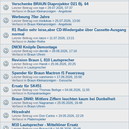
Verschenke BRAUN Diaprojektor D21 Bj. 64
Letzter Beitrag von
topi
«
29.07.2026, 07:37
Verfasst in
Braun Kleinanzeigen - Angebote
Werbeung 70er Jahre
Letzter Beitrag von
trixilukas
«
25.07.2026, 13:00
Verfasst in
Braun Kleinanzeigen - Angebote
R1 Radio sehr leise,aber CD-Wiedergabe über Cassette-Ausgang
normal
Letzter Beitrag von
tatze
«
11.07.2026, 13:21
Verfasst in
Atelier-Reihe
DW30 Knöpfe Demontage
Letzter Beitrag von
dernils
«
28.06.2026, 17:16
Verfasst in
Braun Uhren
Revision Braun L 810 Lautsprecher
Letzter Beitrag von
Handi
«
25.06.2026, 20:25
Verfasst in
Lautsprecher
Spender für Braun Mactron f1 Feuerzeug
Letzter Beitrag von
vanmoren
«
17.06.2026, 15:00
Verfasst in
Braun-Kleinanzeigen - Gesuche
Ersatz für SK451
Letzter Beitrag von
Thomas Bethge
«
04.06.2026, 11:55
Verfasst in
Kompaktanlagen
Braun DN40: Mittlere Ziffern leuchten kaum bei Dunkelheit
Letzter Beitrag von
Nagraman
«
25.05.2026, 16:48
Verfasst in
Braun Uhren
Hitzedraht
Letzter Beitrag von
Don Carlos
«
19.05.2026, 22:29
Verfasst in
Plattenspieler
M10 Lautsprecher - Mitteltöner Ersatz
Letzter Beitrag von
Braun-Uli
«
16.05.2026, 20:48