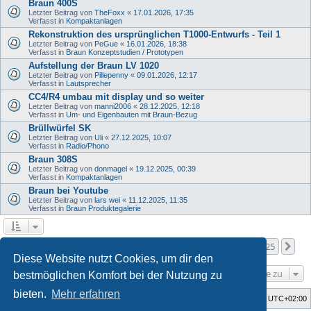
Braun 400S
Letzter Beitrag von
TheFoxx
«
17.01.2026, 17:35
Verfasst in
Kompaktanlagen
Rekonstruktion des ursprünglichen T1000-Entwurfs - Teil 1
Letzter Beitrag von
PeGue
«
16.01.2026, 18:38
Verfasst in
Braun Konzeptstudien / Prototypen
Aufstellung der Braun LV 1020
Letzter Beitrag von
Pillepenny
«
09.01.2026, 12:17
Verfasst in
Lautsprecher
CC4/R4 umbau mit display und so weiter
Letzter Beitrag von
manni2006
«
28.12.2025, 12:18
Verfasst in
Um- und Eigenbauten mit Braun-Bezug
Brüllwürfel SK
Letzter Beitrag von
Uli
«
27.12.2025, 10:07
Verfasst in
Radio/Phono
Braun 308S
Letzter Beitrag von
donmagel
«
19.12.2025, 00:39
Verfasst in
Kompaktanlagen
Braun bei Youtube
Letzter Beitrag von
lars wei
«
11.12.2025, 11:35
Verfasst in
Braun Produktegalerie
Seite
1
von
25
1
2
3
4
5
25
Nä
Die Suche ergab mehr als 1000 Treffer
…
Diese Website nutzt Cookies, um dir den
Gehe zu
bestmöglichen Komfort bei der Nutzung zu
bieten.
Mehr erfahren
Foren-Übersicht
Alle Zeiten sind
UTC+02:00