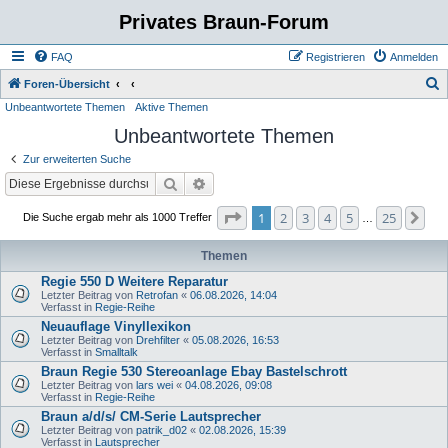
Privates Braun-Forum
FAQ
Registrieren
Anmelden
S
Foren-Übersicht
Unbeantwortete Themen
Aktive Themen
u
Unbeantwortete Themen
c
h
Zur erweiterten Suche
e
Suche
Erweiterte Suche
Seite
1
von
25
1
2
3
4
5
25
Nä
Die Suche ergab mehr als 1000 Treffer
…
Themen
Regie 550 D Weitere Reparatur
Letzter Beitrag von
Retrofan
«
06.08.2026, 14:04
Verfasst in
Regie-Reihe
Neuauflage Vinyllexikon
Letzter Beitrag von
Drehfilter
«
05.08.2026, 16:53
Verfasst in
Smalltalk
Braun Regie 530 Stereoanlage Ebay Bastelschrott
Letzter Beitrag von
lars wei
«
04.08.2026, 09:08
Verfasst in
Regie-Reihe
Braun a/d/s/ CM-Serie Lautsprecher
Letzter Beitrag von
patrik_d02
«
02.08.2026, 15:39
Verfasst in
Lautsprecher