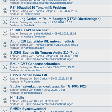
Verfasst in
Ersatzteile/Reparaturen/Dienstleistungen
PS430/audio310 Tonarmlift Problem
Letzter Beitrag von
Thomas Bethge
«
12.05.2026, 23:35
Verfasst in
Plattenspieler
Abholung Geräte im Raum Stuttgart (71739 Oberriexingen)
Letzter Beitrag von
sadomskyj
«
12.05.2026, 13:12
Verfasst in
Smalltalk
LS200 als M9 bezeichnet
Letzter Beitrag von
seine dudeheit
«
09.05.2026, 11:02
Verfasst in
Kuriose Auktionen
Audio 310 Lautstärke R/L unterschiedlich
Letzter Beitrag von
Thomas Bethge
«
21.04.2026, 08:31
Verfasst in
Kompaktanlagen
SUCHE Buchse für Tonarm Audio 310 (Foto)
Letzter Beitrag von
Thomas Bethge
«
09.04.2026, 11:48
Verfasst in
Ersatzteile/Reparaturen/Dienstleistungen
Braun CM7 Gehaeuseschrauben
Letzter Beitrag von
Bandonius34
«
03.04.2026, 15:32
Verfasst in
Lautsprecher
Ps550s Zirpen beim Lift
Letzter Beitrag von
Don Carlos
«
28.03.2026, 13:35
Verfasst in
Plattenspieler
Suche Tastenkappen oval, grau, für TG 1000/1020
Letzter Beitrag von
frapip
«
26.03.2026, 04:55
Verfasst in
Tonbandgeräte
Hifi Zeile
Letzter Beitrag von
Uli
«
20.03.2026, 08:07
Verfasst in
Ersatzteile/Reparaturen/Dienstleistungen
Ps550s Systemwechsel