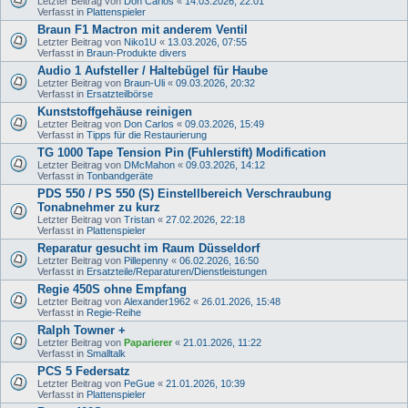
Letzter Beitrag von
Don Carlos
«
14.03.2026, 22:01
Verfasst in
Plattenspieler
Braun F1 Mactron mit anderem Ventil
Letzter Beitrag von
Niko1U
«
13.03.2026, 07:55
Verfasst in
Braun-Produkte divers
Audio 1 Aufsteller / Haltebügel für Haube
Letzter Beitrag von
Braun-Uli
«
09.03.2026, 20:32
Verfasst in
Ersatzteilbörse
Kunststoffgehäuse reinigen
Letzter Beitrag von
Don Carlos
«
09.03.2026, 15:49
Verfasst in
Tipps für die Restaurierung
TG 1000 Tape Tension Pin (Fuhlerstift) Modification
Letzter Beitrag von
DMcMahon
«
09.03.2026, 14:12
Verfasst in
Tonbandgeräte
PDS 550 / PS 550 (S) Einstellbereich Verschraubung
Tonabnehmer zu kurz
Letzter Beitrag von
Tristan
«
27.02.2026, 22:18
Verfasst in
Plattenspieler
Reparatur gesucht im Raum Düsseldorf
Letzter Beitrag von
Pillepenny
«
06.02.2026, 16:50
Verfasst in
Ersatzteile/Reparaturen/Dienstleistungen
Regie 450S ohne Empfang
Letzter Beitrag von
Alexander1962
«
26.01.2026, 15:48
Verfasst in
Regie-Reihe
Ralph Towner +
Letzter Beitrag von
Paparierer
«
21.01.2026, 11:22
Verfasst in
Smalltalk
PCS 5 Federsatz
Letzter Beitrag von
PeGue
«
21.01.2026, 10:39
Verfasst in
Plattenspieler