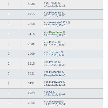
von
Tristan
0
2646
27.02.2026, 22:18
von
Pillepenny
0
2755
06.02.2026, 16:50
von
Alexander1962
0
2868
26.01.2026, 15:48
von
Paparierer
0
3115
21.01.2026, 11:22
von
PeGue
0
2855
21.01.2026, 10:39
von
TheFoxx
0
2909
17.01.2026, 17:35
von
PeGue
0
3215
16.01.2026, 18:38
von
Pillepenny
0
3021
09.01.2026, 12:17
von
manni2006
0
3131
28.12.2025, 12:18
von
Uli
0
2963
27.12.2025, 10:07
von
donmagel
0
2866
19.12.2025, 00:39