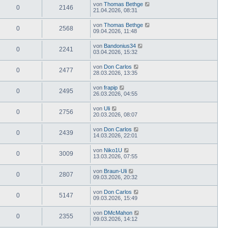
von
Thomas Bethge
0
2146
21.04.2026, 08:31
von
Thomas Bethge
0
2568
09.04.2026, 11:48
von
Bandonius34
0
2241
03.04.2026, 15:32
von
Don Carlos
0
2477
28.03.2026, 13:35
von
frapip
0
2495
26.03.2026, 04:55
von
Uli
0
2756
20.03.2026, 08:07
von
Don Carlos
0
2439
14.03.2026, 22:01
von
Niko1U
0
3009
13.03.2026, 07:55
von
Braun-Uli
0
2807
09.03.2026, 20:32
von
Don Carlos
0
5147
09.03.2026, 15:49
von
DMcMahon
0
2355
09.03.2026, 14:12