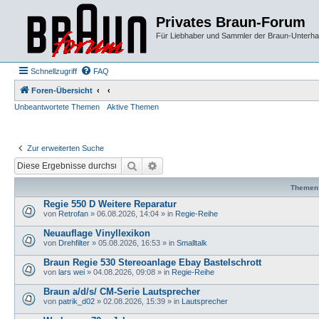
Privates Braun-Forum
Für Liebhaber und Sammler der Braun-Unterhal
Schnellzugriff
FAQ
Foren-Übersicht
Unbeantwortete Themen
Aktive Themen
Zur erweiterten Suche
Suche
Erweiterte Suche
Themen
Regie 550 D Weitere Reparatur
von
Retrofan
»
06.08.2026, 14:04
» in
Regie-Reihe
Neuauflage Vinyllexikon
von
Drehfilter
»
05.08.2026, 16:53
» in
Smalltalk
Braun Regie 530 Stereoanlage Ebay Bastelschrott
von
lars wei
»
04.08.2026, 09:08
» in
Regie-Reihe
Braun a/d/s/ CM-Serie Lautsprecher
von
patrik_d02
»
02.08.2026, 15:39
» in
Lautsprecher