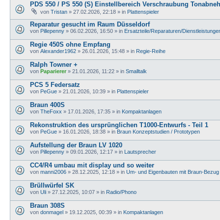
PDS 550 / PS 550 (S) Einstellbereich Verschraubung Tonabne
von
Tristan
»
27.02.2026, 22:18
» in
Plattenspieler
Reparatur gesucht im Raum Düsseldorf
von
Pillepenny
»
06.02.2026, 16:50
» in
Ersatzteile/Reparaturen/Dienstleistunge
Regie 450S ohne Empfang
von
Alexander1962
»
26.01.2026, 15:48
» in
Regie-Reihe
Ralph Towner +
von
Paparierer
»
21.01.2026, 11:22
» in
Smalltalk
PCS 5 Federsatz
von
PeGue
»
21.01.2026, 10:39
» in
Plattenspieler
Braun 400S
von
TheFoxx
»
17.01.2026, 17:35
» in
Kompaktanlagen
Rekonstruktion des ursprünglichen T1000-Entwurfs - Teil 1
von
PeGue
»
16.01.2026, 18:38
» in
Braun Konzeptstudien / Prototypen
Aufstellung der Braun LV 1020
von
Pillepenny
»
09.01.2026, 12:17
» in
Lautsprecher
CC4/R4 umbau mit display und so weiter
von
manni2006
»
28.12.2025, 12:18
» in
Um- und Eigenbauten mit Braun-Bezug
Brüllwürfel SK
von
Uli
»
27.12.2025, 10:07
» in
Radio/Phono
Braun 308S
von
donmagel
»
19.12.2025, 00:39
» in
Kompaktanlagen