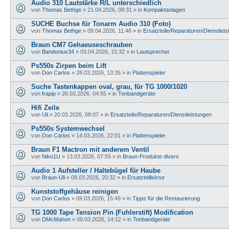
Audio 310 Lautstärke R/L unterschiedlich
von
Thomas Bethge
»
21.04.2026, 08:31
» in
Kompaktanlagen
SUCHE Buchse für Tonarm Audio 310 (Foto)
von
Thomas Bethge
»
09.04.2026, 11:48
» in
Ersatzteile/Reparaturen/Dienstlei
Braun CM7 Gehaeuseschrauben
von
Bandonius34
»
03.04.2026, 15:32
» in
Lautsprecher
Ps550s Zirpen beim Lift
von
Don Carlos
»
28.03.2026, 13:35
» in
Plattenspieler
Suche Tastenkappen oval, grau, für TG 1000/1020
von
frapip
»
26.03.2026, 04:55
» in
Tonbandgeräte
Hifi Zeile
von
Uli
»
20.03.2026, 08:07
» in
Ersatzteile/Reparaturen/Dienstleistungen
Ps550s Systemwechsel
von
Don Carlos
»
14.03.2026, 22:01
» in
Plattenspieler
Braun F1 Mactron mit anderem Ventil
von
Niko1U
»
13.03.2026, 07:55
» in
Braun-Produkte divers
Audio 1 Aufsteller / Haltebügel für Haube
von
Braun-Uli
»
09.03.2026, 20:32
» in
Ersatzteilbörse
Kunststoffgehäuse reinigen
von
Don Carlos
»
09.03.2026, 15:49
» in
Tipps für die Restaurierung
TG 1000 Tape Tension Pin (Fuhlerstift) Modification
von
DMcMahon
»
09.03.2026, 14:12
» in
Tonbandgeräte