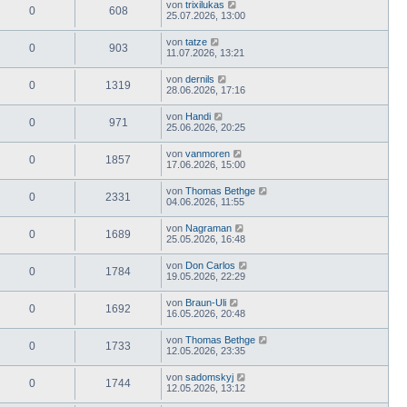
von
trixilukas
0
608
25.07.2026, 13:00
von
tatze
0
903
11.07.2026, 13:21
von
dernils
0
1319
28.06.2026, 17:16
von
Handi
0
971
25.06.2026, 20:25
von
vanmoren
0
1857
17.06.2026, 15:00
von
Thomas Bethge
0
2331
04.06.2026, 11:55
von
Nagraman
0
1689
25.05.2026, 16:48
von
Don Carlos
0
1784
19.05.2026, 22:29
von
Braun-Uli
0
1692
16.05.2026, 20:48
von
Thomas Bethge
0
1733
12.05.2026, 23:35
von
sadomskyj
0
1744
12.05.2026, 13:12