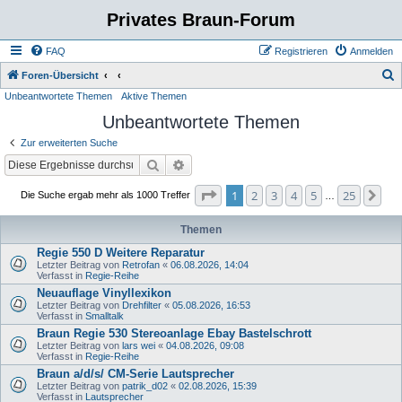
Privates Braun-Forum
FAQ
Registrieren
Anmelden
S
Foren-Übersicht
Unbeantwortete Themen
Aktive Themen
u
Unbeantwortete Themen
c
h
Zur erweiterten Suche
e
Suche
Erweiterte Suche
Seite
1
von
25
1
2
3
4
5
25
Nä
Die Suche ergab mehr als 1000 Treffer
…
Themen
Regie 550 D Weitere Reparatur
Letzter Beitrag von
Retrofan
«
06.08.2026, 14:04
Verfasst in
Regie-Reihe
Neuauflage Vinyllexikon
Letzter Beitrag von
Drehfilter
«
05.08.2026, 16:53
Verfasst in
Smalltalk
Braun Regie 530 Stereoanlage Ebay Bastelschrott
Letzter Beitrag von
lars wei
«
04.08.2026, 09:08
Verfasst in
Regie-Reihe
Braun a/d/s/ CM-Serie Lautsprecher
Letzter Beitrag von
patrik_d02
«
02.08.2026, 15:39
Verfasst in
Lautsprecher