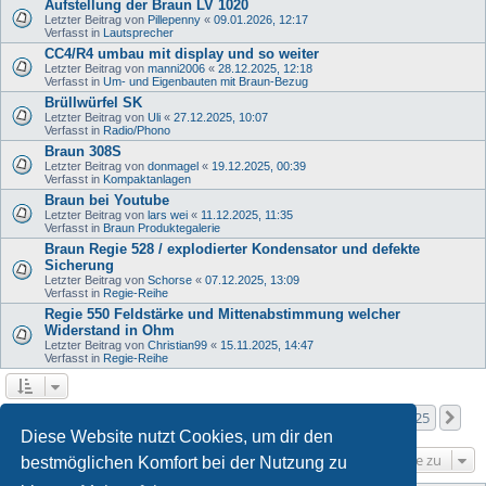
Aufstellung der Braun LV 1020
Letzter Beitrag von
Pillepenny
«
09.01.2026, 12:17
Verfasst in
Lautsprecher
CC4/R4 umbau mit display und so weiter
Letzter Beitrag von
manni2006
«
28.12.2025, 12:18
Verfasst in
Um- und Eigenbauten mit Braun-Bezug
Brüllwürfel SK
Letzter Beitrag von
Uli
«
27.12.2025, 10:07
Verfasst in
Radio/Phono
Braun 308S
Letzter Beitrag von
donmagel
«
19.12.2025, 00:39
Verfasst in
Kompaktanlagen
Braun bei Youtube
Letzter Beitrag von
lars wei
«
11.12.2025, 11:35
Verfasst in
Braun Produktegalerie
Braun Regie 528 / explodierter Kondensator und defekte
Sicherung
Letzter Beitrag von
Schorse
«
07.12.2025, 13:09
Verfasst in
Regie-Reihe
Regie 550 Feldstärke und Mittenabstimmung welcher
Widerstand in Ohm
Letzter Beitrag von
Christian99
«
15.11.2025, 14:47
Verfasst in
Regie-Reihe
Seite
1
von
25
1
2
3
4
5
25
Nä
Die Suche ergab mehr als 1000 Treffer
…
Diese Website nutzt Cookies, um dir den
Gehe zu
bestmöglichen Komfort bei der Nutzung zu