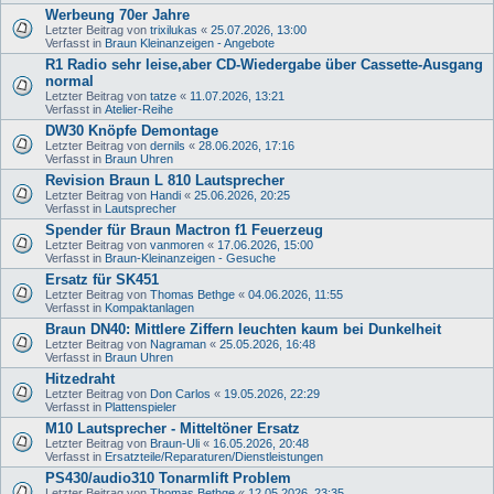
Werbeung 70er Jahre
Letzter Beitrag von
trixilukas
«
25.07.2026, 13:00
Verfasst in
Braun Kleinanzeigen - Angebote
R1 Radio sehr leise,aber CD-Wiedergabe über Cassette-Ausgang
normal
Letzter Beitrag von
tatze
«
11.07.2026, 13:21
Verfasst in
Atelier-Reihe
DW30 Knöpfe Demontage
Letzter Beitrag von
dernils
«
28.06.2026, 17:16
Verfasst in
Braun Uhren
Revision Braun L 810 Lautsprecher
Letzter Beitrag von
Handi
«
25.06.2026, 20:25
Verfasst in
Lautsprecher
Spender für Braun Mactron f1 Feuerzeug
Letzter Beitrag von
vanmoren
«
17.06.2026, 15:00
Verfasst in
Braun-Kleinanzeigen - Gesuche
Ersatz für SK451
Letzter Beitrag von
Thomas Bethge
«
04.06.2026, 11:55
Verfasst in
Kompaktanlagen
Braun DN40: Mittlere Ziffern leuchten kaum bei Dunkelheit
Letzter Beitrag von
Nagraman
«
25.05.2026, 16:48
Verfasst in
Braun Uhren
Hitzedraht
Letzter Beitrag von
Don Carlos
«
19.05.2026, 22:29
Verfasst in
Plattenspieler
M10 Lautsprecher - Mitteltöner Ersatz
Letzter Beitrag von
Braun-Uli
«
16.05.2026, 20:48
Verfasst in
Ersatzteile/Reparaturen/Dienstleistungen
PS430/audio310 Tonarmlift Problem
Letzter Beitrag von
Thomas Bethge
«
12.05.2026, 23:35