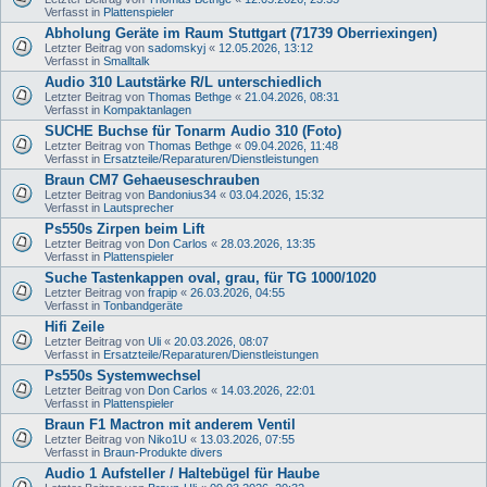
Verfasst in
Plattenspieler
Abholung Geräte im Raum Stuttgart (71739 Oberriexingen)
Letzter Beitrag von
sadomskyj
«
12.05.2026, 13:12
Verfasst in
Smalltalk
Audio 310 Lautstärke R/L unterschiedlich
Letzter Beitrag von
Thomas Bethge
«
21.04.2026, 08:31
Verfasst in
Kompaktanlagen
SUCHE Buchse für Tonarm Audio 310 (Foto)
Letzter Beitrag von
Thomas Bethge
«
09.04.2026, 11:48
Verfasst in
Ersatzteile/Reparaturen/Dienstleistungen
Braun CM7 Gehaeuseschrauben
Letzter Beitrag von
Bandonius34
«
03.04.2026, 15:32
Verfasst in
Lautsprecher
Ps550s Zirpen beim Lift
Letzter Beitrag von
Don Carlos
«
28.03.2026, 13:35
Verfasst in
Plattenspieler
Suche Tastenkappen oval, grau, für TG 1000/1020
Letzter Beitrag von
frapip
«
26.03.2026, 04:55
Verfasst in
Tonbandgeräte
Hifi Zeile
Letzter Beitrag von
Uli
«
20.03.2026, 08:07
Verfasst in
Ersatzteile/Reparaturen/Dienstleistungen
Ps550s Systemwechsel
Letzter Beitrag von
Don Carlos
«
14.03.2026, 22:01
Verfasst in
Plattenspieler
Braun F1 Mactron mit anderem Ventil
Letzter Beitrag von
Niko1U
«
13.03.2026, 07:55
Verfasst in
Braun-Produkte divers
Audio 1 Aufsteller / Haltebügel für Haube