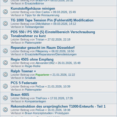
Letzter Beitrag von
Braun-Uli
«
09.03.2026, 20:32
Verfasst in
Ersatzteilbörse
Kunststoffgehäuse reinigen
Letzter Beitrag von
Don Carlos
«
09.03.2026, 15:49
Verfasst in
Tipps für die Restaurierung
TG 1000 Tape Tension Pin (Fuhlerstift) Modification
Letzter Beitrag von
DMcMahon
«
09.03.2026, 14:12
Verfasst in
Tonbandgeräte
PDS 550 / PS 550 (S) Einstellbereich Verschraubung
Tonabnehmer zu kurz
Letzter Beitrag von
Tristan
«
27.02.2026, 22:18
Verfasst in
Plattenspieler
Reparatur gesucht im Raum Düsseldorf
Letzter Beitrag von
Pillepenny
«
06.02.2026, 16:50
Verfasst in
Ersatzteile/Reparaturen/Dienstleistungen
Regie 450S ohne Empfang
Letzter Beitrag von
Alexander1962
«
26.01.2026, 15:48
Verfasst in
Regie-Reihe
Ralph Towner +
Letzter Beitrag von
Paparierer
«
21.01.2026, 11:22
Verfasst in
Smalltalk
PCS 5 Federsatz
Letzter Beitrag von
PeGue
«
21.01.2026, 10:39
Verfasst in
Plattenspieler
Braun 400S
Letzter Beitrag von
TheFoxx
«
17.01.2026, 17:35
Verfasst in
Kompaktanlagen
Rekonstruktion des ursprünglichen T1000-Entwurfs - Teil 1
Letzter Beitrag von
PeGue
«
16.01.2026, 18:38
Verfasst in
Braun Konzeptstudien / Prototypen