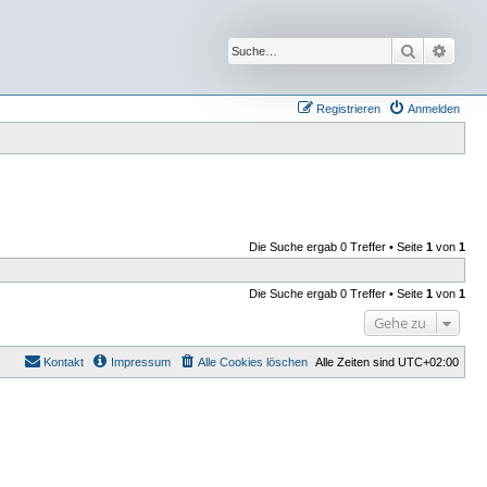
Suche
Erwei
Registrieren
Anmelden
Die Suche ergab 0 Treffer • Seite
1
von
1
Die Suche ergab 0 Treffer • Seite
1
von
1
Gehe zu
Kontakt
Impressum
Alle Cookies löschen
Alle Zeiten sind
UTC+02:00