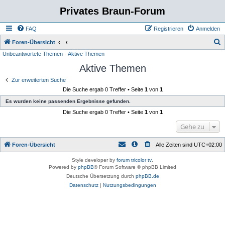
Privates Braun-Forum
FAQ
Registrieren
Anmelden
S
Foren-Übersicht
Unbeantwortete Themen
Aktive Themen
u
Aktive Themen
c
h
Zur erweiterten Suche
Die Suche ergab 0 Treffer • Seite
1
von
1
e
Es wurden keine passenden Ergebnisse gefunden.
Die Suche ergab 0 Treffer • Seite
1
von
1
Gehe zu
Foren-Übersicht
Alle Zeiten sind
UTC+02:00
Style developer by
forum tricolor tv
,
Powered by
phpBB
® Forum Software © phpBB Limited
Deutsche Übersetzung durch
phpBB.de
Datenschutz
|
Nutzungsbedingungen