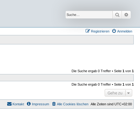
Suche
Erwei
Registrieren
Anmelden
Die Suche ergab 0 Treffer • Seite
1
von
1
Die Suche ergab 0 Treffer • Seite
1
von
1
Gehe zu
Kontakt
Impressum
Alle Cookies löschen
Alle Zeiten sind
UTC+02:00