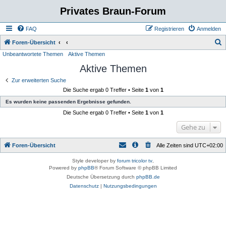
Privates Braun-Forum
FAQ
Registrieren
Anmelden
S
Foren-Übersicht
Unbeantwortete Themen
Aktive Themen
u
Aktive Themen
c
h
Zur erweiterten Suche
Die Suche ergab 0 Treffer • Seite
1
von
1
e
Es wurden keine passenden Ergebnisse gefunden.
Die Suche ergab 0 Treffer • Seite
1
von
1
Gehe zu
Foren-Übersicht
Alle Zeiten sind
UTC+02:00
Style developer by
forum tricolor tv
,
Powered by
phpBB
® Forum Software © phpBB Limited
Deutsche Übersetzung durch
phpBB.de
Datenschutz
|
Nutzungsbedingungen