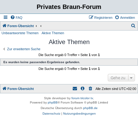
Privates Braun-Forum
FAQ
Registrieren
Anmelden
S
Foren-Übersicht
Unbeantwortete Themen
Aktive Themen
u
Aktive Themen
c
h
Zur erweiterten Suche
Die Suche ergab 0 Treffer • Seite
1
von
1
e
Es wurden keine passenden Ergebnisse gefunden.
Die Suche ergab 0 Treffer • Seite
1
von
1
Gehe zu
Foren-Übersicht
Alle Zeiten sind
UTC+02:00
Style developer by
forum tricolor tv
,
Powered by
phpBB
® Forum Software © phpBB Limited
Deutsche Übersetzung durch
phpBB.de
Datenschutz
|
Nutzungsbedingungen