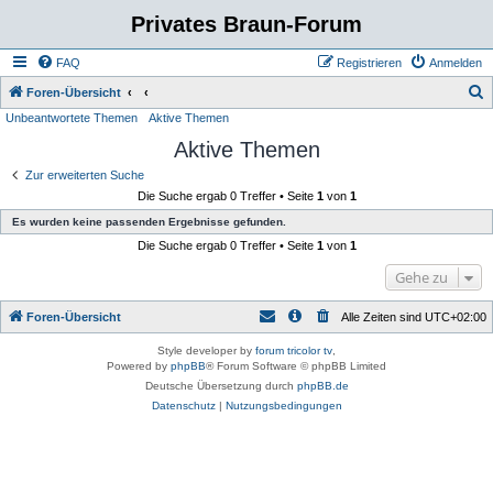
Privates Braun-Forum
FAQ
Registrieren
Anmelden
S
Foren-Übersicht
Unbeantwortete Themen
Aktive Themen
u
Aktive Themen
c
h
Zur erweiterten Suche
Die Suche ergab 0 Treffer • Seite
1
von
1
e
Es wurden keine passenden Ergebnisse gefunden.
Die Suche ergab 0 Treffer • Seite
1
von
1
Gehe zu
Foren-Übersicht
Alle Zeiten sind
UTC+02:00
Style developer by
forum tricolor tv
,
Powered by
phpBB
® Forum Software © phpBB Limited
Deutsche Übersetzung durch
phpBB.de
Datenschutz
|
Nutzungsbedingungen