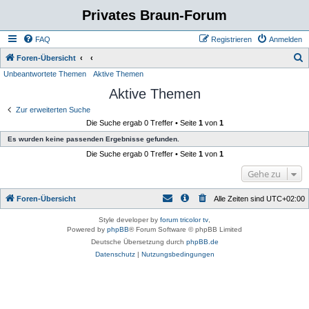
Privates Braun-Forum
FAQ
Registrieren
Anmelden
S
Foren-Übersicht
Unbeantwortete Themen
Aktive Themen
u
Aktive Themen
c
h
Zur erweiterten Suche
Die Suche ergab 0 Treffer • Seite
1
von
1
e
Es wurden keine passenden Ergebnisse gefunden.
Die Suche ergab 0 Treffer • Seite
1
von
1
Gehe zu
Foren-Übersicht
Alle Zeiten sind
UTC+02:00
Style developer by
forum tricolor tv
,
Powered by
phpBB
® Forum Software © phpBB Limited
Deutsche Übersetzung durch
phpBB.de
Datenschutz
|
Nutzungsbedingungen