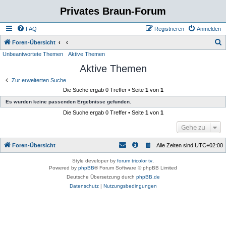
Privates Braun-Forum
FAQ
Registrieren
Anmelden
S
Foren-Übersicht
Unbeantwortete Themen
Aktive Themen
u
Aktive Themen
c
h
Zur erweiterten Suche
Die Suche ergab 0 Treffer • Seite
1
von
1
e
Es wurden keine passenden Ergebnisse gefunden.
Die Suche ergab 0 Treffer • Seite
1
von
1
Gehe zu
Foren-Übersicht
Alle Zeiten sind
UTC+02:00
Style developer by
forum tricolor tv
,
Powered by
phpBB
® Forum Software © phpBB Limited
Deutsche Übersetzung durch
phpBB.de
Datenschutz
|
Nutzungsbedingungen