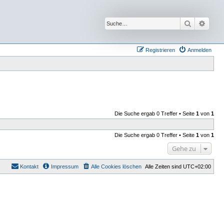
Suche
Erwei
Registrieren
Anmelden
Die Suche ergab 0 Treffer • Seite
1
von
1
Die Suche ergab 0 Treffer • Seite
1
von
1
Gehe zu
Kontakt
Impressum
Alle Cookies löschen
Alle Zeiten sind
UTC+02:00