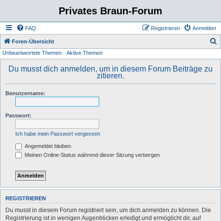
Privates Braun-Forum
FAQ
Registrieren
Anmelden
S
Foren-Übersicht
Unbeantwortete Themen
Aktive Themen
u
c
Du musst dich anmelden, um in diesem Forum Beiträge zu
zitieren.
h
e
Benutzername:
Passwort:
Ich habe mein Passwort vergessen
Angemeldet bleiben
Meinen Online-Status während dieser Sitzung verbergen
REGISTRIEREN
Du musst in diesem Forum registriert sein, um dich anmelden zu können. Die
Registrierung ist in wenigen Augenblicken erledigt und ermöglicht dir, auf