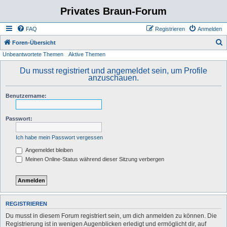
Privates Braun-Forum
FAQ
Registrieren
Anmelden
S
Foren-Übersicht
Unbeantwortete Themen
Aktive Themen
u
c
Du musst registriert und angemeldet sein, um Profile
anzuschauen.
h
e
Benutzername:
Passwort:
Ich habe mein Passwort vergessen
Angemeldet bleiben
Meinen Online-Status während dieser Sitzung verbergen
REGISTRIEREN
Du musst in diesem Forum registriert sein, um dich anmelden zu können. Die
Registrierung ist in wenigen Augenblicken erledigt und ermöglicht dir, auf