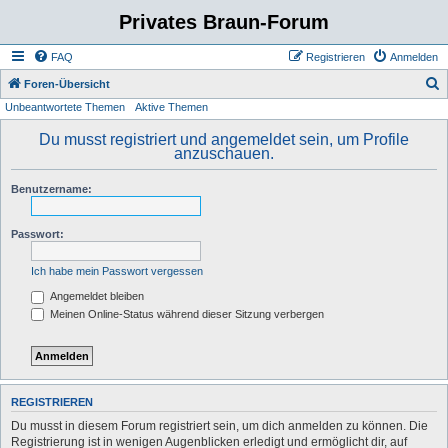
Privates Braun-Forum
FAQ
Registrieren
Anmelden
S
Foren-Übersicht
Unbeantwortete Themen
Aktive Themen
u
c
Du musst registriert und angemeldet sein, um Profile
anzuschauen.
h
e
Benutzername:
Passwort:
Ich habe mein Passwort vergessen
Angemeldet bleiben
Meinen Online-Status während dieser Sitzung verbergen
REGISTRIEREN
Du musst in diesem Forum registriert sein, um dich anmelden zu können. Die
Registrierung ist in wenigen Augenblicken erledigt und ermöglicht dir, auf