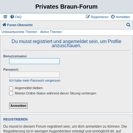
Privates Braun-Forum
FAQ
Registrieren
Anmelden
S
Foren-Übersicht
Unbeantwortete Themen
Aktive Themen
u
c
Du musst registriert und angemeldet sein, um Profile
anzuschauen.
h
e
Benutzername:
Passwort:
Ich habe mein Passwort vergessen
Angemeldet bleiben
Meinen Online-Status während dieser Sitzung verbergen
REGISTRIEREN
Du musst in diesem Forum registriert sein, um dich anmelden zu können. Die
Registrierung ist in wenigen Augenblicken erledigt und ermöglicht dir, auf