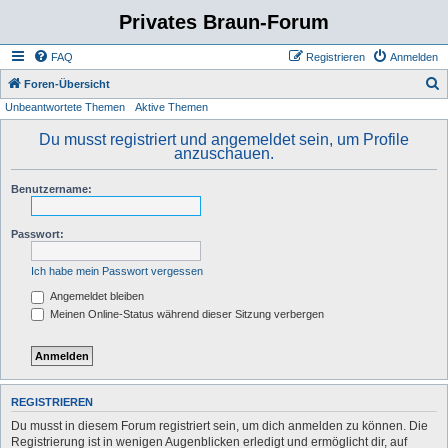
Privates Braun-Forum
FAQ
Registrieren
Anmelden
S
Foren-Übersicht
Unbeantwortete Themen
Aktive Themen
u
c
Du musst registriert und angemeldet sein, um Profile
anzuschauen.
h
e
Benutzername:
Passwort:
Ich habe mein Passwort vergessen
Angemeldet bleiben
Meinen Online-Status während dieser Sitzung verbergen
REGISTRIEREN
Du musst in diesem Forum registriert sein, um dich anmelden zu können. Die
Registrierung ist in wenigen Augenblicken erledigt und ermöglicht dir, auf