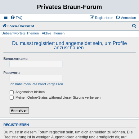
Privates Braun-Forum
FAQ
Registrieren
Anmelden
S
Foren-Übersicht
Unbeantwortete Themen
Aktive Themen
u
c
Du musst registriert und angemeldet sein, um Profile
anzuschauen.
h
e
Benutzername:
Passwort:
Ich habe mein Passwort vergessen
Angemeldet bleiben
Meinen Online-Status während dieser Sitzung verbergen
REGISTRIEREN
Du musst in diesem Forum registriert sein, um dich anmelden zu können. Die
Registrierung ist in wenigen Augenblicken erledigt und ermöglicht dir, auf