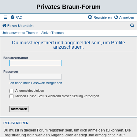
Privates Braun-Forum
FAQ
Registrieren
Anmelden
S
Foren-Übersicht
Unbeantwortete Themen
Aktive Themen
u
c
Du musst registriert und angemeldet sein, um Profile
anzuschauen.
h
e
Benutzername:
Passwort:
Ich habe mein Passwort vergessen
Angemeldet bleiben
Meinen Online-Status während dieser Sitzung verbergen
REGISTRIEREN
Du musst in diesem Forum registriert sein, um dich anmelden zu können. Die
Registrierung ist in wenigen Augenblicken erledigt und ermöglicht dir, auf