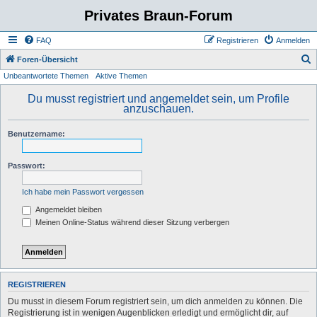
Privates Braun-Forum
FAQ
Registrieren
Anmelden
S
Foren-Übersicht
Unbeantwortete Themen
Aktive Themen
u
c
Du musst registriert und angemeldet sein, um Profile
anzuschauen.
h
e
Benutzername:
Passwort:
Ich habe mein Passwort vergessen
Angemeldet bleiben
Meinen Online-Status während dieser Sitzung verbergen
REGISTRIEREN
Du musst in diesem Forum registriert sein, um dich anmelden zu können. Die
Registrierung ist in wenigen Augenblicken erledigt und ermöglicht dir, auf