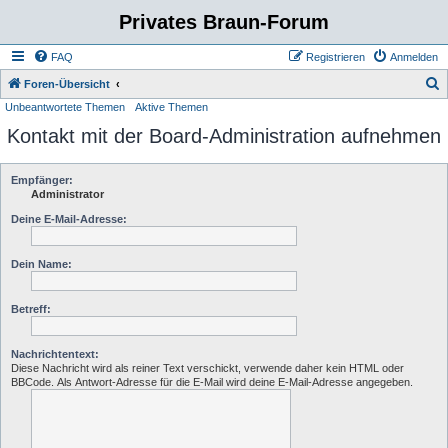
Privates Braun-Forum
FAQ
Registrieren
Anmelden
S
Foren-Übersicht
Unbeantwortete Themen
Aktive Themen
u
Kontakt mit der Board-Administration aufnehmen
c
h
e
Empfänger:
Administrator
Deine E-Mail-Adresse:
Dein Name:
Betreff:
Nachrichtentext:
Diese Nachricht wird als reiner Text verschickt, verwende daher kein HTML oder
BBCode. Als Antwort-Adresse für die E-Mail wird deine E-Mail-Adresse angegeben.