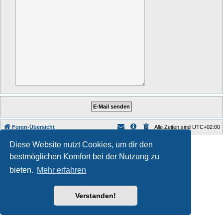
Foren-Übersicht
Alle Zeiten sind
UTC+02:00
Style developer by
forum tricolor tv
,
Diese Website nutzt Cookies, um dir den
Powered by
phpBB
® Forum Software © phpBB Limited
bestmöglichen Komfort bei der Nutzung zu
Deutsche Übersetzung durch
phpBB.de
Datenschutz
|
Nutzungsbedingungen
bieten.
Mehr erfahren
Verstanden!