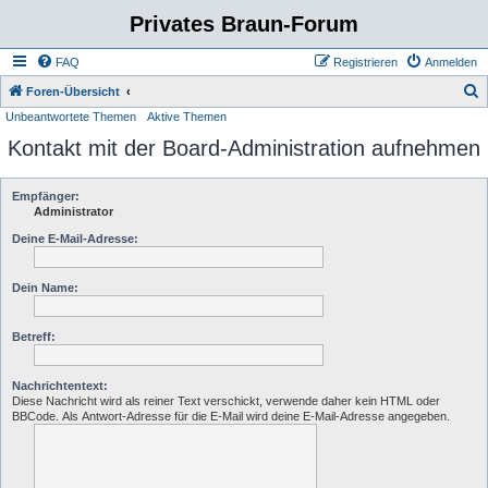
Privates Braun-Forum
FAQ
Registrieren
Anmelden
S
Foren-Übersicht
Unbeantwortete Themen
Aktive Themen
u
Kontakt mit der Board-Administration aufnehmen
c
h
e
Empfänger:
Administrator
Deine E-Mail-Adresse:
Dein Name:
Betreff:
Nachrichtentext:
Diese Nachricht wird als reiner Text verschickt, verwende daher kein HTML oder
BBCode. Als Antwort-Adresse für die E-Mail wird deine E-Mail-Adresse angegeben.