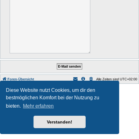
Foren-Übersicht
Alle Zeiten sind
UTC+02:00
Style developer by
forum tricolor tv
,
Diese Website nutzt Cookies, um dir den
Powered by
phpBB
® Forum Software © phpBB Limited
bestmöglichen Komfort bei der Nutzung zu
Deutsche Übersetzung durch
phpBB.de
Datenschutz
|
Nutzungsbedingungen
bieten.
Mehr erfahren
Verstanden!