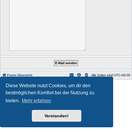
Foren-Übersicht
Alle Zeiten sind
UTC+02:00
Style developer by
forum tricolor tv
,
Diese Website nutzt Cookies, um dir den
Powered by
phpBB
® Forum Software © phpBB Limited
bestmöglichen Komfort bei der Nutzung zu
Deutsche Übersetzung durch
phpBB.de
Datenschutz
|
Nutzungsbedingungen
bieten.
Mehr erfahren
Verstanden!