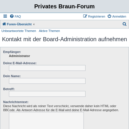
Privates Braun-Forum
FAQ
Registrieren
Anmelden
S
Foren-Übersicht
Unbeantwortete Themen
Aktive Themen
u
Kontakt mit der Board-Administration aufnehmen
c
h
e
Empfänger:
Administrator
Deine E-Mail-Adresse:
Dein Name:
Betreff:
Nachrichtentext:
Diese Nachricht wird als reiner Text verschickt, verwende daher kein HTML oder
BBCode. Als Antwort-Adresse für die E-Mail wird deine E-Mail-Adresse angegeben.