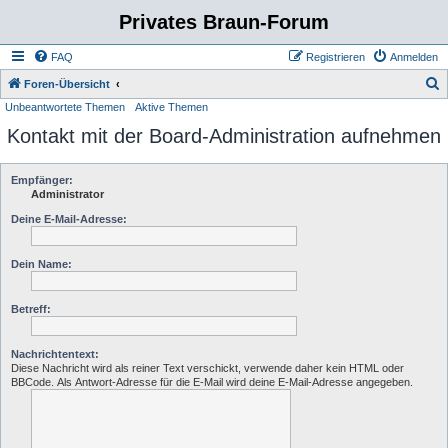
Privates Braun-Forum
FAQ
Registrieren
Anmelden
S
Foren-Übersicht
Unbeantwortete Themen
Aktive Themen
u
Kontakt mit der Board-Administration aufnehmen
c
h
e
Empfänger:
Administrator
Deine E-Mail-Adresse:
Dein Name:
Betreff:
Nachrichtentext:
Diese Nachricht wird als reiner Text verschickt, verwende daher kein HTML oder
BBCode. Als Antwort-Adresse für die E-Mail wird deine E-Mail-Adresse angegeben.