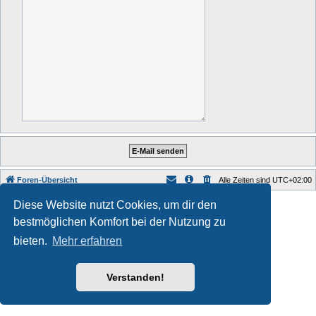
Foren-Übersicht
Alle Zeiten sind
UTC+02:00
Style developer by
forum tricolor tv
,
Diese Website nutzt Cookies, um dir den
Powered by
phpBB
® Forum Software © phpBB Limited
bestmöglichen Komfort bei der Nutzung zu
Deutsche Übersetzung durch
phpBB.de
Datenschutz
|
Nutzungsbedingungen
bieten.
Mehr erfahren
Verstanden!