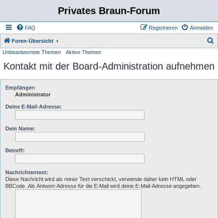
Privates Braun-Forum
FAQ
Registrieren
Anmelden
S
Foren-Übersicht
Unbeantwortete Themen
Aktive Themen
u
Kontakt mit der Board-Administration aufnehmen
c
h
e
Empfänger:
Administrator
Deine E-Mail-Adresse:
Dein Name:
Betreff:
Nachrichtentext:
Diese Nachricht wird als reiner Text verschickt, verwende daher kein HTML oder
BBCode. Als Antwort-Adresse für die E-Mail wird deine E-Mail-Adresse angegeben.