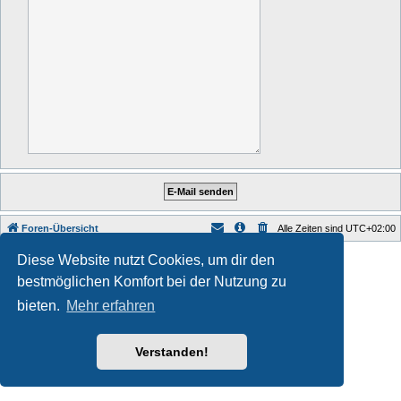
Foren-Übersicht
Alle Zeiten sind
UTC+02:00
Style developer by
forum tricolor tv
,
Diese Website nutzt Cookies, um dir den
Powered by
phpBB
® Forum Software © phpBB Limited
bestmöglichen Komfort bei der Nutzung zu
Deutsche Übersetzung durch
phpBB.de
Datenschutz
|
Nutzungsbedingungen
bieten.
Mehr erfahren
Verstanden!