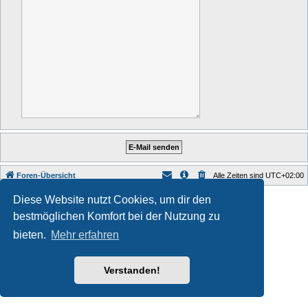
Foren-Übersicht
Alle Zeiten sind
UTC+02:00
Style developer by
forum tricolor tv
,
Diese Website nutzt Cookies, um dir den
Powered by
phpBB
® Forum Software © phpBB Limited
bestmöglichen Komfort bei der Nutzung zu
Deutsche Übersetzung durch
phpBB.de
Datenschutz
|
Nutzungsbedingungen
bieten.
Mehr erfahren
Verstanden!