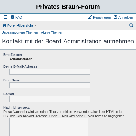
Privates Braun-Forum
FAQ
Registrieren
Anmelden
S
Foren-Übersicht
Unbeantwortete Themen
Aktive Themen
u
Kontakt mit der Board-Administration aufnehmen
c
h
e
Empfänger:
Administrator
Deine E-Mail-Adresse:
Dein Name:
Betreff:
Nachrichtentext:
Diese Nachricht wird als reiner Text verschickt, verwende daher kein HTML oder
BBCode. Als Antwort-Adresse für die E-Mail wird deine E-Mail-Adresse angegeben.