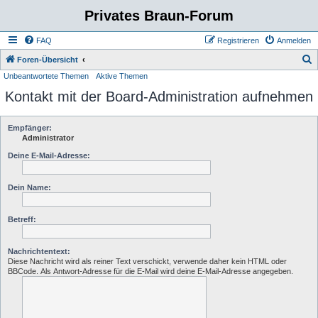
Privates Braun-Forum
FAQ
Registrieren
Anmelden
S
Foren-Übersicht
Unbeantwortete Themen
Aktive Themen
u
Kontakt mit der Board-Administration aufnehmen
c
h
e
Empfänger:
Administrator
Deine E-Mail-Adresse:
Dein Name:
Betreff:
Nachrichtentext:
Diese Nachricht wird als reiner Text verschickt, verwende daher kein HTML oder
BBCode. Als Antwort-Adresse für die E-Mail wird deine E-Mail-Adresse angegeben.