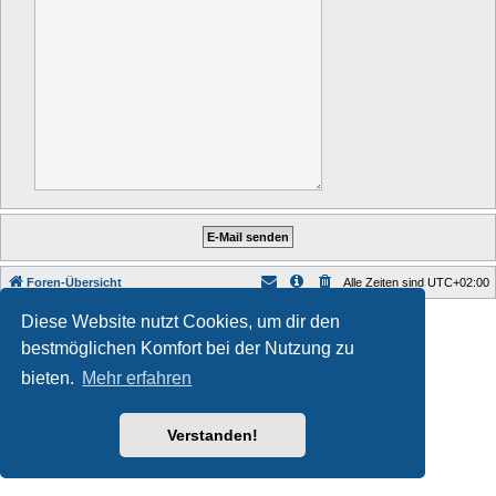
Foren-Übersicht
Alle Zeiten sind
UTC+02:00
Style developer by
forum tricolor tv
,
Diese Website nutzt Cookies, um dir den
Powered by
phpBB
® Forum Software © phpBB Limited
bestmöglichen Komfort bei der Nutzung zu
Deutsche Übersetzung durch
phpBB.de
Datenschutz
|
Nutzungsbedingungen
bieten.
Mehr erfahren
Verstanden!