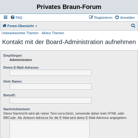
Privates Braun-Forum
FAQ
Registrieren
Anmelden
S
Foren-Übersicht
Unbeantwortete Themen
Aktive Themen
u
Kontakt mit der Board-Administration aufnehmen
c
h
e
Empfänger:
Administrator
Deine E-Mail-Adresse:
Dein Name:
Betreff:
Nachrichtentext:
Diese Nachricht wird als reiner Text verschickt, verwende daher kein HTML oder
BBCode. Als Antwort-Adresse für die E-Mail wird deine E-Mail-Adresse angegeben.