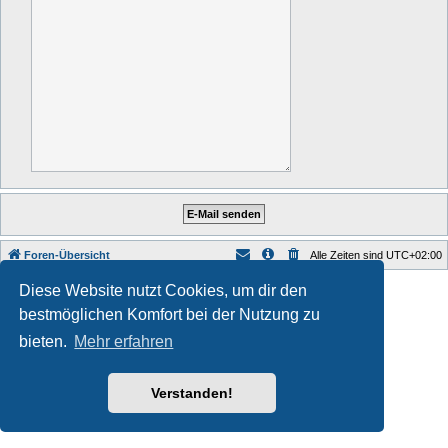
Foren-Übersicht
Alle Zeiten sind
UTC+02:00
Style developer by
forum tricolor tv
,
Diese Website nutzt Cookies, um dir den
Powered by
phpBB
® Forum Software © phpBB Limited
bestmöglichen Komfort bei der Nutzung zu
Deutsche Übersetzung durch
phpBB.de
Datenschutz
|
Nutzungsbedingungen
bieten.
Mehr erfahren
Verstanden!