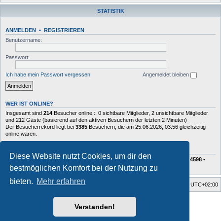
STATISTIK
ANMELDEN
•
REGISTRIEREN
Benutzername:
Passwort:
Ich habe mein Passwort vergessen
Angemeldet bleiben
WER IST ONLINE?
Insgesamt sind
214
Besucher online :: 0 sichtbare Mitglieder, 2 unsichtbare Mitglieder
und 212 Gäste (basierend auf den aktiven Besuchern der letzten 2 Minuten)
Der Besucherrekord liegt bei
3385
Besuchern, die am 25.06.2026, 03:56 gleichzeitig
online waren.
STATISTIK
Diese Website nutzt Cookies, um dir den
Beiträge insgesamt
72627
• Themen insgesamt
10409
• Mitglieder insgesamt
4598
•
Unser neuestes Mitglied:
Charlie
bestmöglichen Komfort bei der Nutzung zu
bieten.
Mehr erfahren
Foren-Übersicht
Alle Zeiten sind
UTC+02:00
Style developer by
forum tricolor tv
,
Verstanden!
Powered by
phpBB
® Forum Software © phpBB Limited
Deutsche Übersetzung durch
phpBB.de