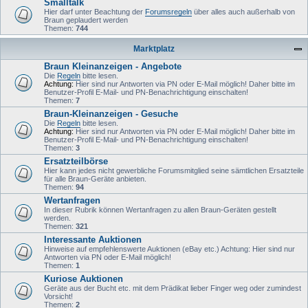
Smalltalk
Hier darf unter Beachtung der
Forumsregeln
über alles auch außerhalb von
Braun geplaudert werden
Themen:
744
Marktplatz
Braun Kleinanzeigen - Angebote
Die
Regeln
bitte lesen.
Achtung:
Hier sind nur Antworten via PN oder E-Mail möglich! Daher bitte im
Benutzer-Profil E-Mail- und PN-Benachrichtigung einschalten!
Themen:
7
Braun-Kleinanzeigen - Gesuche
Die
Regeln
bitte lesen.
Achtung:
Hier sind nur Antworten via PN oder E-Mail möglich! Daher bitte im
Benutzer-Profil E-Mail- und PN-Benachrichtigung einschalten!
Themen:
3
Ersatzteilbörse
Hier kann jedes nicht gewerbliche Forumsmitglied seine sämtlichen Ersatzteile
für alle Braun-Geräte anbieten.
Themen:
94
Wertanfragen
In dieser Rubrik können Wertanfragen zu allen Braun-Geräten gestellt
werden.
Themen:
321
Interessante Auktionen
Hinweise auf empfehlenswerte Auktionen (eBay etc.) Achtung: Hier sind nur
Antworten via PN oder E-Mail möglich!
Themen:
1
Kuriose Auktionen
Geräte aus der Bucht etc. mit dem Prädikat lieber Finger weg oder zumindest
Vorsicht!
Themen:
2