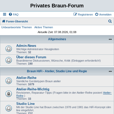
Privates Braun-Forum
FAQ
Registrieren
Anmelden
S
Foren-Übersicht
Unbeantwortete Themen
Aktive Themen
u
Aktuelle Zeit: 07.08.2026, 01:08
c
Allgemeines
h
Admin-News
e
Wichtige Administrator-Neuigkeiten
Themen:
32
Über dieses Forum
Boardinterne Diskussionen, Wünsche, Kritik (Einloggen erforderlich!)
Themen:
190
Braun HiFi - Atelier, Studio Line und Regie
Atelier-Reihe
Sämtliche Gerätetypen Braun atelier
Themen:
1679
Atelier-Reihe-Wichtig
Revisionen, Reparatur-Tipps (Fragen bitte in der Atelier-Reihe posten!
Atelier-
Reihe
)
Themen:
33
Studio Line
Mit der Studio Line hat Braun zwischen 1978 und 1981 das HiFi-Konzept slim
line eingeführt.
Themen:
212