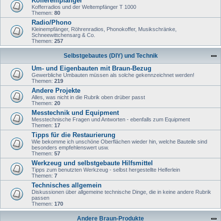
Kofferempfänger
Kofferradios und der Weltempfänger T 1000
Themen:
80
Radio/Phono
Kleinempfänger, Röhrenradios, Phonokoffer, Musikschränke,
Schneewittchensarg & Co.
Themen:
257
Selbstgebautes (DIY) und Technik
Um- und Eigenbauten mit Braun-Bezug
Gewerbliche Umbauten müssen als solche gekennzeichnet werden!
Themen:
219
Andere Projekte
Alles, was nicht in die Rubrik oben drüber passt
Themen:
20
Messtechnik und Equipment
Messtechnische Fragen und Antworten - ebenfalls zum Equipment
Themen:
17
Tipps für die Restaurierung
Wie bekomme ich unschöne Oberflächen wieder hin, welche Bauteile sind
besonders empfehlenswert usw.
Themen:
57
Werkzeug und selbstgebaute Hilfsmittel
Tipps zum benutzten Werkzeug - selbst hergestellte Helferlein
Themen:
7
Technisches allgemein
Diskussionen über allgemeine technische Dinge, die in keine andere Rubrik
passen
Themen:
170
Andere Braun-Produkte