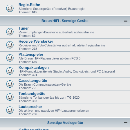
Regie-Reihe
Sämtliche Steuergeräte (Receiver) Braun regie
Themen:
615
Braun HiFi - Sonstige Geräte
Tuner
Reine Empfänger-Bausteine außerhalb atelier/slim line
Themen:
82
Receiver/Verstärker
Receiver und (Vor-)Verstärker außerhalb atelier/regie/slim line
Themen:
278
Plattenspieler
Alle Braun HiFi-Plattenspieler ab dem PCS 5
Themen:
650
Kompaktanlagen
HiFi-Kompaktgeräte wie Studio, Audio, Cockpit etc. und PC 1 integral
Themen:
301
Cassettengeräte
Die Braun Compactcassetten-Geräte
Themen:
79
Tonbandgeräte
Sämtliche Tonbandgeräte bis zum TG 1020
Themen:
332
Lautsprecher
Die aktiven und passiven HiFi-Lautsprecherboxen
Themen:
766
Sonstige Audiogeräte