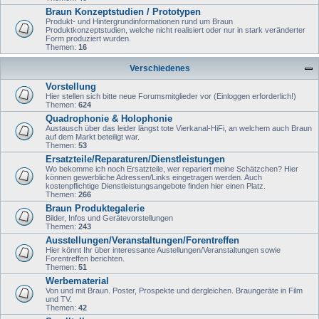
Braun Konzeptstudien / Prototypen
Produkt- und Hintergrundinformationen rund um Braun
Produktkonzeptstudien, welche nicht realisiert oder nur in stark veränderter
Form produziert wurden.
Themen:
16
Verschiedenes
Vorstellung
Hier stellen sich bitte neue Forumsmitglieder vor (Einloggen erforderlich!)
Themen:
624
Quadrophonie & Holophonie
Austausch über das leider längst tote Vierkanal-HiFi, an welchem auch Braun
auf dem Markt beteiligt war.
Themen:
53
Ersatzteile/Reparaturen/Dienstleistungen
Wo bekomme ich noch Ersatzteile, wer repariert meine Schätzchen? Hier
können gewerbliche Adressen/Links eingetragen werden. Auch
kostenpflichtige Dienstleistungsangebote finden hier einen Platz.
Themen:
266
Braun Produktegalerie
Bilder, Infos und Gerätevorstellungen
Themen:
243
Ausstellungen/Veranstaltungen/Forentreffen
Hier könnt Ihr über interessante Austellungen/Veranstaltungen sowie
Forentreffen berichten.
Themen:
51
Werbematerial
Von und mit Braun. Poster, Prospekte und dergleichen. Braungeräte in Film
und TV.
Themen:
42