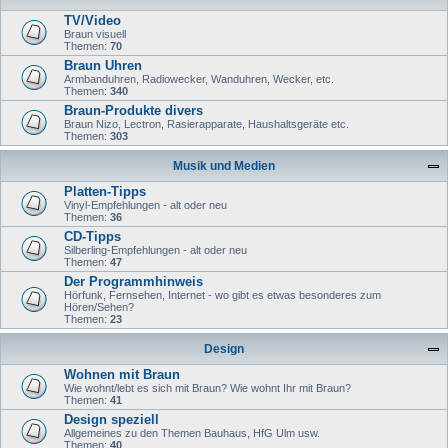
TV/Video
Braun visuell
Themen:
70
Braun Uhren
Armbanduhren, Radiowecker, Wanduhren, Wecker, etc.
Themen:
340
Braun-Produkte divers
Braun Nizo, Lectron, Rasierapparate, Haushaltsgeräte etc.
Themen:
303
Musik und Medien
Platten-Tipps
Vinyl-Empfehlungen - alt oder neu
Themen:
36
CD-Tipps
Silberling-Empfehlungen - alt oder neu
Themen:
47
Der Programmhinweis
Hörfunk, Fernsehen, Internet - wo gibt es etwas besonderes zum
Hören/Sehen?
Themen:
23
Design
Wohnen mit Braun
Wie wohnt/lebt es sich mit Braun? Wie wohnt Ihr mit Braun?
Themen:
41
Design speziell
Allgemeines zu den Themen Bauhaus, HfG Ulm usw.
Themen:
40