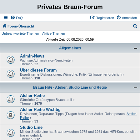
Privates Braun-Forum
FAQ
Registrieren
Anmelden
S
Foren-Übersicht
Unbeantwortete Themen
Aktive Themen
u
Aktuelle Zeit: 08.08.2026, 00:59
c
Allgemeines
h
Admin-News
e
Wichtige Administrator-Neuigkeiten
Themen:
32
Über dieses Forum
Boardinterne Diskussionen, Wünsche, Kritik (Einloggen erforderlich!)
Themen:
190
Braun HiFi - Atelier, Studio Line und Regie
Atelier-Reihe
Sämtliche Gerätetypen Braun atelier
Themen:
1679
Atelier-Reihe-Wichtig
Revisionen, Reparatur-Tipps (Fragen bitte in der Atelier-Reihe posten!
Atelier-
Reihe
)
Themen:
33
Studio Line
Mit der Studio Line hat Braun zwischen 1978 und 1981 das HiFi-Konzept slim
line eingeführt.
Themen:
212