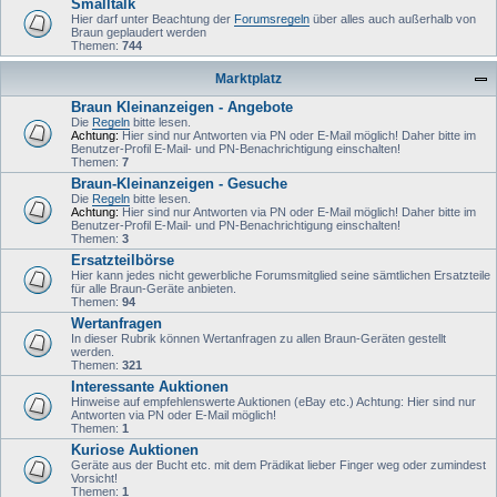
Smalltalk
Hier darf unter Beachtung der
Forumsregeln
über alles auch außerhalb von
Braun geplaudert werden
Themen:
744
Marktplatz
Braun Kleinanzeigen - Angebote
Die
Regeln
bitte lesen.
Achtung:
Hier sind nur Antworten via PN oder E-Mail möglich! Daher bitte im
Benutzer-Profil E-Mail- und PN-Benachrichtigung einschalten!
Themen:
7
Braun-Kleinanzeigen - Gesuche
Die
Regeln
bitte lesen.
Achtung:
Hier sind nur Antworten via PN oder E-Mail möglich! Daher bitte im
Benutzer-Profil E-Mail- und PN-Benachrichtigung einschalten!
Themen:
3
Ersatzteilbörse
Hier kann jedes nicht gewerbliche Forumsmitglied seine sämtlichen Ersatzteile
für alle Braun-Geräte anbieten.
Themen:
94
Wertanfragen
In dieser Rubrik können Wertanfragen zu allen Braun-Geräten gestellt
werden.
Themen:
321
Interessante Auktionen
Hinweise auf empfehlenswerte Auktionen (eBay etc.) Achtung: Hier sind nur
Antworten via PN oder E-Mail möglich!
Themen:
1
Kuriose Auktionen
Geräte aus der Bucht etc. mit dem Prädikat lieber Finger weg oder zumindest
Vorsicht!
Themen:
1