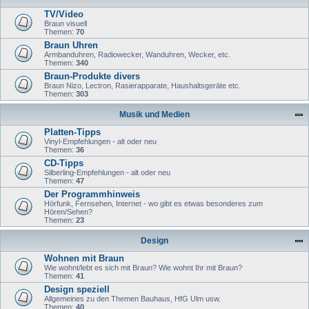
TV/Video
Braun visuell
Themen:
70
Braun Uhren
Armbanduhren, Radiowecker, Wanduhren, Wecker, etc.
Themen:
340
Braun-Produkte divers
Braun Nizo, Lectron, Rasierapparate, Haushaltsgeräte etc.
Themen:
303
Musik und Medien
Platten-Tipps
Vinyl-Empfehlungen - alt oder neu
Themen:
36
CD-Tipps
Silberling-Empfehlungen - alt oder neu
Themen:
47
Der Programmhinweis
Hörfunk, Fernsehen, Internet - wo gibt es etwas besonderes zum
Hören/Sehen?
Themen:
23
Design
Wohnen mit Braun
Wie wohnt/lebt es sich mit Braun? Wie wohnt Ihr mit Braun?
Themen:
41
Design speziell
Allgemeines zu den Themen Bauhaus, HfG Ulm usw.
Themen:
40