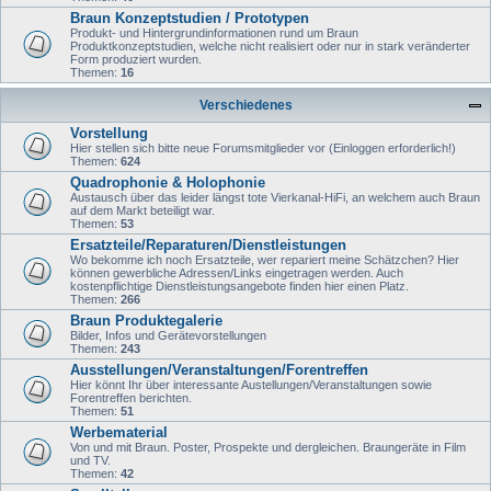
Braun Konzeptstudien / Prototypen
Produkt- und Hintergrundinformationen rund um Braun
Produktkonzeptstudien, welche nicht realisiert oder nur in stark veränderter
Form produziert wurden.
Themen:
16
Verschiedenes
Vorstellung
Hier stellen sich bitte neue Forumsmitglieder vor (Einloggen erforderlich!)
Themen:
624
Quadrophonie & Holophonie
Austausch über das leider längst tote Vierkanal-HiFi, an welchem auch Braun
auf dem Markt beteiligt war.
Themen:
53
Ersatzteile/Reparaturen/Dienstleistungen
Wo bekomme ich noch Ersatzteile, wer repariert meine Schätzchen? Hier
können gewerbliche Adressen/Links eingetragen werden. Auch
kostenpflichtige Dienstleistungsangebote finden hier einen Platz.
Themen:
266
Braun Produktegalerie
Bilder, Infos und Gerätevorstellungen
Themen:
243
Ausstellungen/Veranstaltungen/Forentreffen
Hier könnt Ihr über interessante Austellungen/Veranstaltungen sowie
Forentreffen berichten.
Themen:
51
Werbematerial
Von und mit Braun. Poster, Prospekte und dergleichen. Braungeräte in Film
und TV.
Themen:
42