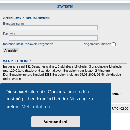
STATISTIK
ANMELDEN
•
REGISTRIEREN
Benutzername:
Passwort:
Ich habe mein Passwort vergessen
Angemeldet bleiben
WER IST ONLINE?
Insgesamt sind
132
Besucher online :: 0 sichtbare Mitglieder, 3 unsichtbare Mitglieder
und 129 Gäste (basierend auf den aktiven Besuchern der letzten 2 Minuten)
Der Besucherrekord liegt bei
3385
Besuchern, die am 25.06.2026, 03:56 gleichzeitig
online waren.
STATISTIK
Diese Website nutzt Cookies, um dir den
Beiträge insgesamt
72629
• Themen insgesamt
10408
• Mitglieder insgesamt
4598
•
Unser neuestes Mitglied:
Charlie
bestmöglichen Komfort bei der Nutzung zu
bieten.
Mehr erfahren
Foren-Übersicht
Alle Zeiten sind
UTC+02:00
Style developer by
forum tricolor tv
,
Verstanden!
Powered by
phpBB
® Forum Software © phpBB Limited
Deutsche Übersetzung durch
phpBB.de