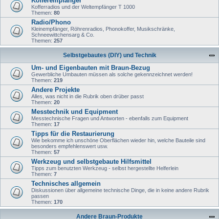
Kofferempfänger
Kofferradios und der Weltempfänger T 1000
Themen:
80
Radio/Phono
Kleinempfänger, Röhrenradios, Phonokoffer, Musikschränke,
Schneewittchensarg & Co.
Themen:
257
Selbstgebautes (DIY) und Technik
Um- und Eigenbauten mit Braun-Bezug
Gewerbliche Umbauten müssen als solche gekennzeichnet werden!
Themen:
219
Andere Projekte
Alles, was nicht in die Rubrik oben drüber passt
Themen:
20
Messtechnik und Equipment
Messtechnische Fragen und Antworten - ebenfalls zum Equipment
Themen:
17
Tipps für die Restaurierung
Wie bekomme ich unschöne Oberflächen wieder hin, welche Bauteile sind
besonders empfehlenswert usw.
Themen:
57
Werkzeug und selbstgebaute Hilfsmittel
Tipps zum benutzten Werkzeug - selbst hergestellte Helferlein
Themen:
7
Technisches allgemein
Diskussionen über allgemeine technische Dinge, die in keine andere Rubrik
passen
Themen:
170
Andere Braun-Produkte