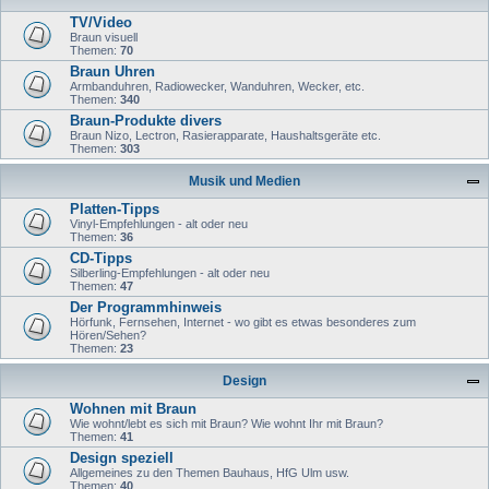
TV/Video
Braun visuell
Themen:
70
Braun Uhren
Armbanduhren, Radiowecker, Wanduhren, Wecker, etc.
Themen:
340
Braun-Produkte divers
Braun Nizo, Lectron, Rasierapparate, Haushaltsgeräte etc.
Themen:
303
Musik und Medien
Platten-Tipps
Vinyl-Empfehlungen - alt oder neu
Themen:
36
CD-Tipps
Silberling-Empfehlungen - alt oder neu
Themen:
47
Der Programmhinweis
Hörfunk, Fernsehen, Internet - wo gibt es etwas besonderes zum
Hören/Sehen?
Themen:
23
Design
Wohnen mit Braun
Wie wohnt/lebt es sich mit Braun? Wie wohnt Ihr mit Braun?
Themen:
41
Design speziell
Allgemeines zu den Themen Bauhaus, HfG Ulm usw.
Themen:
40