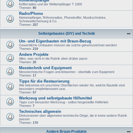
Kofferempfänger
Kofferradios und der Weltempfänger T 1000
Themen:
80
Radio/Phono
Kleinempfänger, Röhrenradios, Phonokoffer, Musikschränke,
Schneewittchensarg & Co.
Themen:
257
Selbstgebautes (DIY) und Technik
Um- und Eigenbauten mit Braun-Bezug
Gewerbliche Umbauten müssen als solche gekennzeichnet werden!
Themen:
219
Andere Projekte
Alles, was nicht in die Rubrik oben drüber passt
Themen:
20
Messtechnik und Equipment
Messtechnische Fragen und Antworten - ebenfalls zum Equipment
Themen:
17
Tipps für die Restaurierung
Wie bekomme ich unschöne Oberflächen wieder hin, welche Bauteile sind
besonders empfehlenswert usw.
Themen:
57
Werkzeug und selbstgebaute Hilfsmittel
Tipps zum benutzten Werkzeug - selbst hergestellte Helferlein
Themen:
7
Technisches allgemein
Diskussionen über allgemeine technische Dinge, die in keine andere Rubrik
passen
Themen:
170
Andere Braun-Produkte