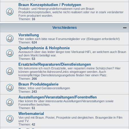
Braun Konzeptstudien / Prototypen
Produkt- und Hintergrundinformationen rund um Braun
Produktkonzeptstudien, welche nicht realisiert oder nur in stark veränderter
Form produziert wurden.
Themen:
16
Verschiedenes
Vorstellung
Hier stellen sich bitte neue Forumsmitglieder vor (Einloggen erforderlich!)
Themen:
624
Quadrophonie & Holophonie
Austausch über das leider längst tote Vierkanal-HiFi, an welchem auch Braun
auf dem Markt beteiligt war.
Themen:
53
Ersatzteile/Reparaturen/Dienstleistungen
Wo bekomme ich noch Ersatzteile, wer repariert meine Schätzchen? Hier
können gewerbliche Adressen/Links eingetragen werden. Auch
kostenpflichtige Dienstleistungsangebote finden hier einen Platz.
Themen:
266
Braun Produktegalerie
Bilder, Infos und Gerätevorstellungen
Themen:
243
Ausstellungen/Veranstaltungen/Forentreffen
Hier könnt Ihr über interessante Austellungen/Veranstaltungen sowie
Forentreffen berichten.
Themen:
51
Werbematerial
Von und mit Braun. Poster, Prospekte und dergleichen. Braungeräte in Film
und TV.
Themen:
42