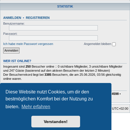
STATISTIK
ANMELDEN
•
REGISTRIEREN
Benutzername:
Passwort:
Ich habe mein Passwort vergessen
Angemeldet bleiben
WER IST ONLINE?
Insgesamt sind
250
Besucher online :: 0 sichtbare Mitglieder, 3 unsichtbare Mitglieder
und 247 Gäste (basierend auf den aktiven Besuchern der letzten 2 Minuten)
Der Besucherrekord liegt bei
3385
Besuchern, die am 25.06.2026, 03:56 gleichzeitig
online waren.
STATISTIK
Diese Website nutzt Cookies, um dir den
Beiträge insgesamt
72624
• Themen insgesamt
10407
• Mitglieder insgesamt
4598
•
Unser neuestes Mitglied:
Charlie
bestmöglichen Komfort bei der Nutzung zu
bieten.
Mehr erfahren
Foren-Übersicht
Alle Zeiten sind
UTC+02:00
Style developer by
forum tricolor tv
,
Verstanden!
Powered by
phpBB
® Forum Software © phpBB Limited
Deutsche Übersetzung durch
phpBB.de