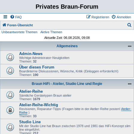
Privates Braun-Forum
FAQ
Registrieren
Anmelden
S
Foren-Übersicht
Unbeantwortete Themen
Aktive Themen
u
Aktuelle Zeit: 06.08.2026, 09:08
c
Allgemeines
h
Admin-News
e
Wichtige Administrator-Neuigkeiten
Themen:
32
Über dieses Forum
Boardinterne Diskussionen, Wünsche, Kritik (Einloggen erforderlich!)
Themen:
190
Braun HiFi - Atelier, Studio Line und Regie
Atelier-Reihe
Sämtliche Gerätetypen Braun atelier
Themen:
1679
Atelier-Reihe-Wichtig
Revisionen, Reparatur-Tipps (Fragen bitte in der Atelier-Reihe posten!
Atelier-
Reihe
)
Themen:
33
Studio Line
Mit der Studio Line hat Braun zwischen 1978 und 1981 das HiFi-Konzept slim
line eingeführt.
Themen:
212