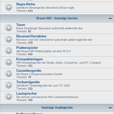
Regie-Reihe
Sämtliche Steuergeräte (Receiver) Braun regie
Themen:
614
Braun HiFi - Sonstige Geräte
Tuner
Reine Empfänger-Bausteine außerhalb atelier/slim line
Themen:
82
Receiver/Verstärker
Receiver und (Vor-)Verstärker außerhalb atelier/regie/slim line
Themen:
278
Plattenspieler
Alle Braun HiFi-Plattenspieler ab dem PCS 5
Themen:
650
Kompaktanlagen
HiFi-Kompaktgeräte wie Studio, Audio, Cockpit etc. und PC 1 integral
Themen:
301
Cassettengeräte
Die Braun Compactcassetten-Geräte
Themen:
79
Tonbandgeräte
Sämtliche Tonbandgeräte bis zum TG 1020
Themen:
332
Lautsprecher
Die aktiven und passiven HiFi-Lautsprecherboxen
Themen:
765
Sonstige Audiogeräte