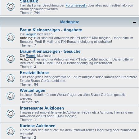
Smalltalk
Hier darf unter Beachtung der
Forumsregeln
über alles auch außerhalb von
Braun geplaudert werden
Themen:
744
Marktplatz
Braun Kleinanzeigen - Angebote
Die
Regeln
bitte lesen.
Achtung:
Hier sind nur Antworten via PN oder E-Mail möglich! Daher bitte im
Benutzer-Profil E-Mail- und PN-Benachrichtigung einschalten!
Themen:
7
Braun-Kleinanzeigen - Gesuche
Die
Regeln
bitte lesen.
Achtung:
Hier sind nur Antworten via PN oder E-Mail möglich! Daher bitte im
Benutzer-Profil E-Mail- und PN-Benachrichtigung einschalten!
Themen:
3
Ersatzteilbörse
Hier kann jedes nicht gewerbliche Forumsmitglied seine sämtlichen Ersatzteile
für alle Braun-Geräte anbieten.
Themen:
94
Wertanfragen
In dieser Rubrik können Wertanfragen zu allen Braun-Geräten gestellt
werden.
Themen:
321
Interessante Auktionen
Hinweise auf empfehlenswerte Auktionen (eBay etc.) Achtung: Hier sind nur
Antworten via PN oder E-Mail möglich!
Themen:
1
Kuriose Auktionen
Geräte aus der Bucht etc. mit dem Prädikat lieber Finger weg oder zumindest
Vorsicht!
Themen:
2