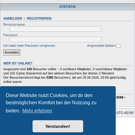
STATISTIK
ANMELDEN
•
REGISTRIEREN
Benutzername:
Passwort:
Ich habe mein Passwort vergessen
Angemeldet bleiben
WER IST ONLINE?
Insgesamt sind
105
Besucher online :: 0 sichtbare Mitglieder, 3 unsichtbare Mitglieder
und 102 Gäste (basierend auf den aktiven Besuchern der letzten 2 Minuten)
Der Besucherrekord liegt bei
3385
Besuchern, die am 25.06.2026, 03:56 gleichzeitig
online waren.
STATISTIK
Diese Website nutzt Cookies, um dir den
Beiträge insgesamt
72629
• Themen insgesamt
10408
• Mitglieder insgesamt
4598
•
Unser neuestes Mitglied:
Charlie
bestmöglichen Komfort bei der Nutzung zu
bieten.
Mehr erfahren
Foren-Übersicht
Alle Zeiten sind
UTC+02:00
Style developer by
forum tricolor tv
,
Verstanden!
Powered by
phpBB
® Forum Software © phpBB Limited
Deutsche Übersetzung durch
phpBB.de