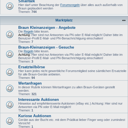
Smalltalk
Hier darf unter Beachtung der
Forumsregeln
über alles auch außerhalb von
Braun geplaudert werden
Themen:
744
Marktplatz
Braun Kleinanzeigen - Angebote
Die
Regeln
bitte lesen.
Achtung:
Hier sind nur Antworten via PN oder E-Mail möglich! Daher bitte im
Benutzer-Profil E-Mail- und PN-Benachrichtigung einschalten!
Themen:
7
Braun-Kleinanzeigen - Gesuche
Die
Regeln
bitte lesen.
Achtung:
Hier sind nur Antworten via PN oder E-Mail möglich! Daher bitte im
Benutzer-Profil E-Mail- und PN-Benachrichtigung einschalten!
Themen:
3
Ersatzteilbörse
Hier kann jedes nicht gewerbliche Forumsmitglied seine sämtlichen Ersatzteile
für alle Braun-Geräte anbieten.
Themen:
94
Wertanfragen
In dieser Rubrik können Wertanfragen zu allen Braun-Geräten gestellt
werden.
Themen:
321
Interessante Auktionen
Hinweise auf empfehlenswerte Auktionen (eBay etc.) Achtung: Hier sind nur
Antworten via PN oder E-Mail möglich!
Themen:
1
Kuriose Auktionen
Geräte aus der Bucht etc. mit dem Prädikat lieber Finger weg oder zumindest
Vorsicht!
Themen:
1