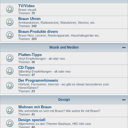
TV/Video
Braun visuell
Themen:
70
Braun Uhren
Armbanduhren, Radiowecker, Wanduhren, Wecker, etc.
Themen:
340
Braun-Produkte divers
Braun Nizo, Lectron, Rasierapparate, Haushaltsgeräte etc.
Themen:
303
Musik und Medien
Platten-Tipps
Vinyl-Empfehlungen - alt oder neu
Themen:
36
CD-Tipps
Silberling-Empfehlungen - alt oder neu
Themen:
47
Der Programmhinweis
Hörfunk, Fernsehen, Internet - wo gibt es etwas besonderes zum
Hören/Sehen?
Themen:
23
Design
Wohnen mit Braun
Wie wohnt/lebt es sich mit Braun? Wie wohnt Ihr mit Braun?
Themen:
41
Design speziell
Allgemeines zu den Themen Bauhaus, HfG Ulm usw.
Themen:
40