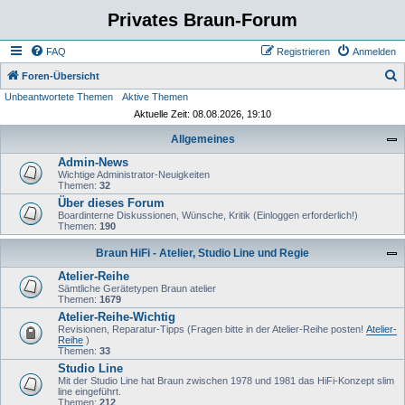
Privates Braun-Forum
FAQ
Registrieren
Anmelden
S
Foren-Übersicht
Unbeantwortete Themen
Aktive Themen
u
Aktuelle Zeit: 08.08.2026, 19:10
c
Allgemeines
h
Admin-News
e
Wichtige Administrator-Neuigkeiten
Themen:
32
Über dieses Forum
Boardinterne Diskussionen, Wünsche, Kritik (Einloggen erforderlich!)
Themen:
190
Braun HiFi - Atelier, Studio Line und Regie
Atelier-Reihe
Sämtliche Gerätetypen Braun atelier
Themen:
1679
Atelier-Reihe-Wichtig
Revisionen, Reparatur-Tipps (Fragen bitte in der Atelier-Reihe posten!
Atelier-
Reihe
)
Themen:
33
Studio Line
Mit der Studio Line hat Braun zwischen 1978 und 1981 das HiFi-Konzept slim
line eingeführt.
Themen:
212