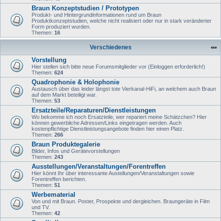
Braun Konzeptstudien / Prototypen
Produkt- und Hintergrundinformationen rund um Braun
Produktkonzeptstudien, welche nicht realisiert oder nur in stark veränderter
Form produziert wurden.
Themen:
16
Verschiedenes
Vorstellung
Hier stellen sich bitte neue Forumsmitglieder vor (Einloggen erforderlich!)
Themen:
624
Quadrophonie & Holophonie
Austausch über das leider längst tote Vierkanal-HiFi, an welchem auch Braun
auf dem Markt beteiligt war.
Themen:
53
Ersatzteile/Reparaturen/Dienstleistungen
Wo bekomme ich noch Ersatzteile, wer repariert meine Schätzchen? Hier
können gewerbliche Adressen/Links eingetragen werden. Auch
kostenpflichtige Dienstleistungsangebote finden hier einen Platz.
Themen:
266
Braun Produktegalerie
Bilder, Infos und Gerätevorstellungen
Themen:
243
Ausstellungen/Veranstaltungen/Forentreffen
Hier könnt Ihr über interessante Austellungen/Veranstaltungen sowie
Forentreffen berichten.
Themen:
51
Werbematerial
Von und mit Braun. Poster, Prospekte und dergleichen. Braungeräte in Film
und TV.
Themen:
42