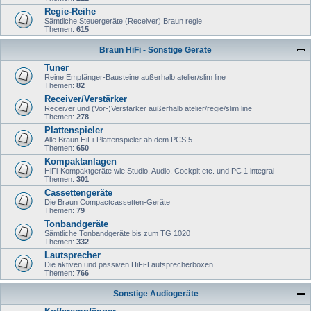
Regie-Reihe
Sämtliche Steuergeräte (Receiver) Braun regie
Themen:
615
Braun HiFi - Sonstige Geräte
Tuner
Reine Empfänger-Bausteine außerhalb atelier/slim line
Themen:
82
Receiver/Verstärker
Receiver und (Vor-)Verstärker außerhalb atelier/regie/slim line
Themen:
278
Plattenspieler
Alle Braun HiFi-Plattenspieler ab dem PCS 5
Themen:
650
Kompaktanlagen
HiFi-Kompaktgeräte wie Studio, Audio, Cockpit etc. und PC 1 integral
Themen:
301
Cassettengeräte
Die Braun Compactcassetten-Geräte
Themen:
79
Tonbandgeräte
Sämtliche Tonbandgeräte bis zum TG 1020
Themen:
332
Lautsprecher
Die aktiven und passiven HiFi-Lautsprecherboxen
Themen:
766
Sonstige Audiogeräte