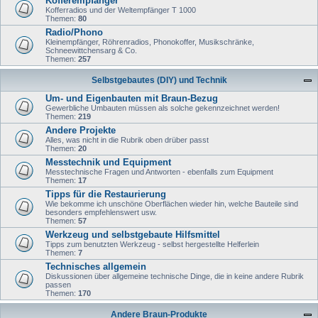
Kofferempfänger
Kofferradios und der Weltempfänger T 1000
Themen:
80
Radio/Phono
Kleinempfänger, Röhrenradios, Phonokoffer, Musikschränke,
Schneewittchensarg & Co.
Themen:
257
Selbstgebautes (DIY) und Technik
Um- und Eigenbauten mit Braun-Bezug
Gewerbliche Umbauten müssen als solche gekennzeichnet werden!
Themen:
219
Andere Projekte
Alles, was nicht in die Rubrik oben drüber passt
Themen:
20
Messtechnik und Equipment
Messtechnische Fragen und Antworten - ebenfalls zum Equipment
Themen:
17
Tipps für die Restaurierung
Wie bekomme ich unschöne Oberflächen wieder hin, welche Bauteile sind
besonders empfehlenswert usw.
Themen:
57
Werkzeug und selbstgebaute Hilfsmittel
Tipps zum benutzten Werkzeug - selbst hergestellte Helferlein
Themen:
7
Technisches allgemein
Diskussionen über allgemeine technische Dinge, die in keine andere Rubrik
passen
Themen:
170
Andere Braun-Produkte