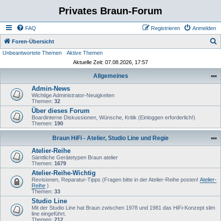
Privates Braun-Forum
FAQ
Registrieren
Anmelden
S
Foren-Übersicht
Unbeantwortete Themen
Aktive Themen
u
Aktuelle Zeit: 07.08.2026, 17:57
c
Allgemeines
h
Admin-News
e
Wichtige Administrator-Neuigkeiten
Themen:
32
Über dieses Forum
Boardinterne Diskussionen, Wünsche, Kritik (Einloggen erforderlich!)
Themen:
190
Braun HiFi - Atelier, Studio Line und Regie
Atelier-Reihe
Sämtliche Gerätetypen Braun atelier
Themen:
1679
Atelier-Reihe-Wichtig
Revisionen, Reparatur-Tipps (Fragen bitte in der Atelier-Reihe posten!
Atelier-
Reihe
)
Themen:
33
Studio Line
Mit der Studio Line hat Braun zwischen 1978 und 1981 das HiFi-Konzept slim
line eingeführt.
Themen:
212