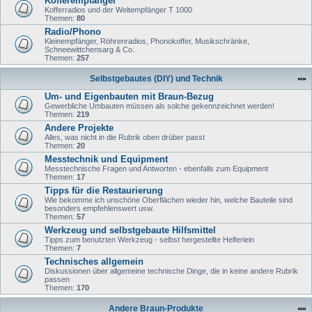
Kofferempfänger
Kofferradios und der Weltempfänger T 1000
Themen:
80
Radio/Phono
Kleinempfänger, Röhrenradios, Phonokoffer, Musikschränke,
Schneewittchensarg & Co.
Themen:
257
Selbstgebautes (DIY) und Technik
Um- und Eigenbauten mit Braun-Bezug
Gewerbliche Umbauten müssen als solche gekennzeichnet werden!
Themen:
219
Andere Projekte
Alles, was nicht in die Rubrik oben drüber passt
Themen:
20
Messtechnik und Equipment
Messtechnische Fragen und Antworten - ebenfalls zum Equipment
Themen:
17
Tipps für die Restaurierung
Wie bekomme ich unschöne Oberflächen wieder hin, welche Bauteile sind
besonders empfehlenswert usw.
Themen:
57
Werkzeug und selbstgebaute Hilfsmittel
Tipps zum benutzten Werkzeug - selbst hergestellte Helferlein
Themen:
7
Technisches allgemein
Diskussionen über allgemeine technische Dinge, die in keine andere Rubrik
passen
Themen:
170
Andere Braun-Produkte