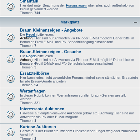
Smalltalk
Hier darf unter Beachtung der
Forumsregeln
über alles auch außerhalb von
Braun geplaudert werden
Themen:
744
Marktplatz
Braun Kleinanzeigen - Angebote
Die
Regeln
bitte lesen.
Achtung:
Hier sind nur Antworten via PN oder E-Mail möglich! Daher bitte im
Benutzer-Profil E-Mail- und PN-Benachrichtigung einschalten!
Themen:
7
Braun-Kleinanzeigen - Gesuche
Die
Regeln
bitte lesen.
Achtung:
Hier sind nur Antworten via PN oder E-Mail möglich! Daher bitte im
Benutzer-Profil E-Mail- und PN-Benachrichtigung einschalten!
Themen:
3
Ersatzteilbörse
Hier kann jedes nicht gewerbliche Forumsmitglied seine sämtlichen Ersatzteile
für alle Braun-Geräte anbieten.
Themen:
94
Wertanfragen
In dieser Rubrik können Wertanfragen zu allen Braun-Geräten gestellt
werden.
Themen:
321
Interessante Auktionen
Hinweise auf empfehlenswerte Auktionen (eBay etc.) Achtung: Hier sind nur
Antworten via PN oder E-Mail möglich!
Themen:
1
Kuriose Auktionen
Geräte aus der Bucht etc. mit dem Prädikat lieber Finger weg oder zumindest
Vorsicht!
Themen:
1