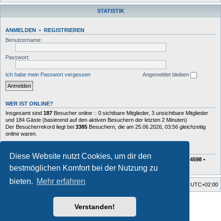
STATISTIK
ANMELDEN
•
REGISTRIEREN
Benutzername:
Passwort:
Ich habe mein Passwort vergessen
Angemeldet bleiben
WER IST ONLINE?
Insgesamt sind
187
Besucher online :: 0 sichtbare Mitglieder, 3 unsichtbare Mitglieder
und 184 Gäste (basierend auf den aktiven Besuchern der letzten 2 Minuten)
Der Besucherrekord liegt bei
3385
Besuchern, die am 25.06.2026, 03:56 gleichzeitig
online waren.
STATISTIK
Diese Website nutzt Cookies, um dir den
Beiträge insgesamt
72628
• Themen insgesamt
10408
• Mitglieder insgesamt
4598
•
Unser neuestes Mitglied:
Charlie
bestmöglichen Komfort bei der Nutzung zu
bieten.
Mehr erfahren
Foren-Übersicht
Alle Zeiten sind
UTC+02:00
Style developer by
forum tricolor tv
,
Verstanden!
Powered by
phpBB
® Forum Software © phpBB Limited
Deutsche Übersetzung durch
phpBB.de