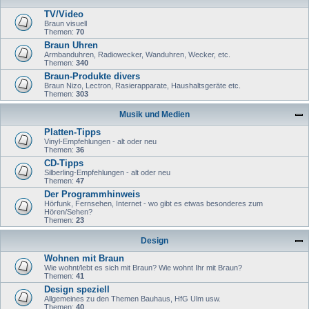
TV/Video
Braun visuell
Themen:
70
Braun Uhren
Armbanduhren, Radiowecker, Wanduhren, Wecker, etc.
Themen:
340
Braun-Produkte divers
Braun Nizo, Lectron, Rasierapparate, Haushaltsgeräte etc.
Themen:
303
Musik und Medien
Platten-Tipps
Vinyl-Empfehlungen - alt oder neu
Themen:
36
CD-Tipps
Silberling-Empfehlungen - alt oder neu
Themen:
47
Der Programmhinweis
Hörfunk, Fernsehen, Internet - wo gibt es etwas besonderes zum
Hören/Sehen?
Themen:
23
Design
Wohnen mit Braun
Wie wohnt/lebt es sich mit Braun? Wie wohnt Ihr mit Braun?
Themen:
41
Design speziell
Allgemeines zu den Themen Bauhaus, HfG Ulm usw.
Themen:
40