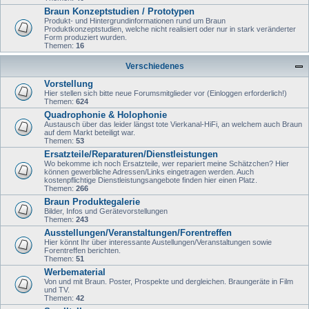
Braun Konzeptstudien / Prototypen
Produkt- und Hintergrundinformationen rund um Braun
Produktkonzeptstudien, welche nicht realisiert oder nur in stark veränderter
Form produziert wurden.
Themen:
16
Verschiedenes
Vorstellung
Hier stellen sich bitte neue Forumsmitglieder vor (Einloggen erforderlich!)
Themen:
624
Quadrophonie & Holophonie
Austausch über das leider längst tote Vierkanal-HiFi, an welchem auch Braun
auf dem Markt beteiligt war.
Themen:
53
Ersatzteile/Reparaturen/Dienstleistungen
Wo bekomme ich noch Ersatzteile, wer repariert meine Schätzchen? Hier
können gewerbliche Adressen/Links eingetragen werden. Auch
kostenpflichtige Dienstleistungsangebote finden hier einen Platz.
Themen:
266
Braun Produktegalerie
Bilder, Infos und Gerätevorstellungen
Themen:
243
Ausstellungen/Veranstaltungen/Forentreffen
Hier könnt Ihr über interessante Austellungen/Veranstaltungen sowie
Forentreffen berichten.
Themen:
51
Werbematerial
Von und mit Braun. Poster, Prospekte und dergleichen. Braungeräte in Film
und TV.
Themen:
42