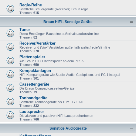
Regie-Reihe
Sämtliche Steuergeräte (Receiver) Braun regie
Themen:
615
Braun HiFi - Sonstige Geräte
Tuner
Reine Empfänger-Bausteine außerhalb atelier/slim line
Themen:
82
Receiver/Verstärker
Receiver und (Vor-)Verstärker außerhalb atelier/regie/slim line
Themen:
278
Plattenspieler
Alle Braun HiFi-Plattenspieler ab dem PCS 5
Themen:
650
Kompaktanlagen
HiFi-Kompaktgeräte wie Studio, Audio, Cockpit etc. und PC 1 integral
Themen:
301
Cassettengeräte
Die Braun Compactcassetten-Geräte
Themen:
79
Tonbandgeräte
Sämtliche Tonbandgeräte bis zum TG 1020
Themen:
332
Lautsprecher
Die aktiven und passiven HiFi-Lautsprecherboxen
Themen:
766
Sonstige Audiogeräte