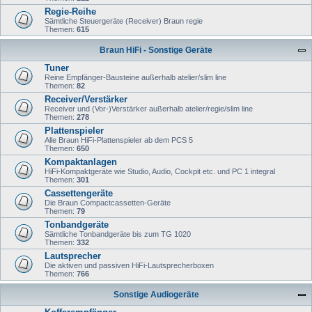
Regie-Reihe
Sämtliche Steuergeräte (Receiver) Braun regie
Themen:
615
Braun HiFi - Sonstige Geräte
Tuner
Reine Empfänger-Bausteine außerhalb atelier/slim line
Themen:
82
Receiver/Verstärker
Receiver und (Vor-)Verstärker außerhalb atelier/regie/slim line
Themen:
278
Plattenspieler
Alle Braun HiFi-Plattenspieler ab dem PCS 5
Themen:
650
Kompaktanlagen
HiFi-Kompaktgeräte wie Studio, Audio, Cockpit etc. und PC 1 integral
Themen:
301
Cassettengeräte
Die Braun Compactcassetten-Geräte
Themen:
79
Tonbandgeräte
Sämtliche Tonbandgeräte bis zum TG 1020
Themen:
332
Lautsprecher
Die aktiven und passiven HiFi-Lautsprecherboxen
Themen:
766
Sonstige Audiogeräte