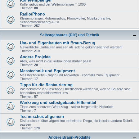
Kofferempfänger
Kofferradios und der Weltempfänger T 1000
Themen:
80
Radio/Phono
Kleinempfänger, Röhrenradios, Phonokoffer, Musikschränke,
Schneewittchensarg & Co.
Themen:
257
Selbstgebautes (DIY) und Technik
Um- und Eigenbauten mit Braun-Bezug
Gewerbliche Umbauten müssen als solche gekennzeichnet werden!
Themen:
219
Andere Projekte
Alles, was nicht in die Rubrik oben drüber passt
Themen:
20
Messtechnik und Equipment
Messtechnische Fragen und Antworten - ebenfalls zum Equipment
Themen:
17
Tipps für die Restaurierung
Wie bekomme ich unschöne Oberflächen wieder hin, welche Bauteile sind
besonders empfehlenswert usw.
Themen:
57
Werkzeug und selbstgebaute Hilfsmittel
Tipps zum benutzten Werkzeug - selbst hergestellte Helferlein
Themen:
7
Technisches allgemein
Diskussionen über allgemeine technische Dinge, die in keine andere Rubrik
passen
Themen:
170
Andere Braun-Produkte