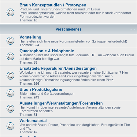
Braun Konzeptstudien / Prototypen
Produkt- und Hintergrundinformationen rund um Braun
Produktkonzeptstudien, welche nicht realisiert oder nur in stark veränderter
Form produziert wurden.
Themen:
16
Verschiedenes
Vorstellung
Hier stellen sich bitte neue Forumsmitglieder vor (Einloggen erforderlich!)
Themen:
624
Quadrophonie & Holophonie
Austausch über das leider längst tote Vierkanal-HiFi, an welchem auch Braun
auf dem Markt beteiligt war.
Themen:
53
Ersatzteile/Reparaturen/Dienstleistungen
Wo bekomme ich noch Ersatzteile, wer repariert meine Schätzchen? Hier
können gewerbliche Adressen/Links eingetragen werden. Auch
kostenpflichtige Dienstleistungsangebote finden hier einen Platz.
Themen:
266
Braun Produktegalerie
Bilder, Infos und Gerätevorstellungen
Themen:
243
Ausstellungen/Veranstaltungen/Forentreffen
Hier könnt Ihr über interessante Austellungen/Veranstaltungen sowie
Forentreffen berichten.
Themen:
51
Werbematerial
Von und mit Braun. Poster, Prospekte und dergleichen. Braungeräte in Film
und TV.
Themen:
42