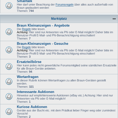
Smalltalk
Hier darf unter Beachtung der
Forumsregeln
über alles auch außerhalb von
Braun geplaudert werden
Themen:
744
Marktplatz
Braun Kleinanzeigen - Angebote
Die
Regeln
bitte lesen.
Achtung:
Hier sind nur Antworten via PN oder E-Mail möglich! Daher bitte im
Benutzer-Profil E-Mail- und PN-Benachrichtigung einschalten!
Themen:
7
Braun-Kleinanzeigen - Gesuche
Die
Regeln
bitte lesen.
Achtung:
Hier sind nur Antworten via PN oder E-Mail möglich! Daher bitte im
Benutzer-Profil E-Mail- und PN-Benachrichtigung einschalten!
Themen:
3
Ersatzteilbörse
Hier kann jedes nicht gewerbliche Forumsmitglied seine sämtlichen Ersatzteile
für alle Braun-Geräte anbieten.
Themen:
94
Wertanfragen
In dieser Rubrik können Wertanfragen zu allen Braun-Geräten gestellt
werden.
Themen:
321
Interessante Auktionen
Hinweise auf empfehlenswerte Auktionen (eBay etc.) Achtung: Hier sind nur
Antworten via PN oder E-Mail möglich!
Themen:
1
Kuriose Auktionen
Geräte aus der Bucht etc. mit dem Prädikat lieber Finger weg oder zumindest
Vorsicht!
Themen:
2