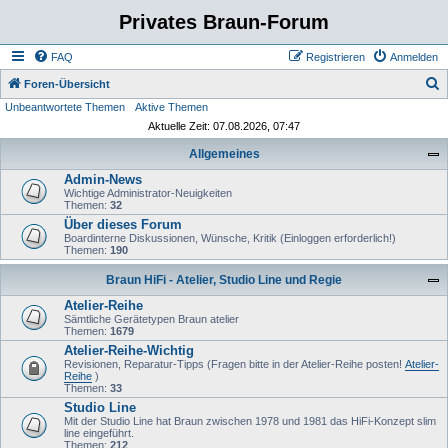
Privates Braun-Forum
FAQ
Registrieren
Anmelden
S
Foren-Übersicht
Unbeantwortete Themen
Aktive Themen
u
Aktuelle Zeit: 07.08.2026, 07:47
c
Allgemeines
h
Admin-News
e
Wichtige Administrator-Neuigkeiten
Themen:
32
Über dieses Forum
Boardinterne Diskussionen, Wünsche, Kritik (Einloggen erforderlich!)
Themen:
190
Braun HiFi - Atelier, Studio Line und Regie
Atelier-Reihe
Sämtliche Gerätetypen Braun atelier
Themen:
1679
Atelier-Reihe-Wichtig
Revisionen, Reparatur-Tipps (Fragen bitte in der Atelier-Reihe posten!
Atelier-
Reihe
)
Themen:
33
Studio Line
Mit der Studio Line hat Braun zwischen 1978 und 1981 das HiFi-Konzept slim
line eingeführt.
Themen:
212