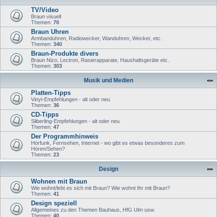
TV/Video
Braun visuell
Themen:
70
Braun Uhren
Armbanduhren, Radiowecker, Wanduhren, Wecker, etc.
Themen:
340
Braun-Produkte divers
Braun Nizo, Lectron, Rasierapparate, Haushaltsgeräte etc.
Themen:
303
Musik und Medien
Platten-Tipps
Vinyl-Empfehlungen - alt oder neu
Themen:
36
CD-Tipps
Silberling-Empfehlungen - alt oder neu
Themen:
47
Der Programmhinweis
Hörfunk, Fernsehen, Internet - wo gibt es etwas besonderes zum
Hören/Sehen?
Themen:
23
Design
Wohnen mit Braun
Wie wohnt/lebt es sich mit Braun? Wie wohnt Ihr mit Braun?
Themen:
41
Design speziell
Allgemeines zu den Themen Bauhaus, HfG Ulm usw.
Themen:
40