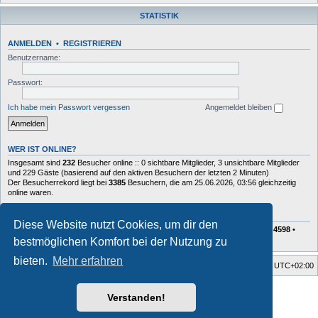
STATISTIK
ANMELDEN
•
REGISTRIEREN
Benutzername:
Passwort:
Ich habe mein Passwort vergessen
Angemeldet bleiben
WER IST ONLINE?
Insgesamt sind
232
Besucher online :: 0 sichtbare Mitglieder, 3 unsichtbare Mitglieder
und 229 Gäste (basierend auf den aktiven Besuchern der letzten 2 Minuten)
Der Besucherrekord liegt bei
3385
Besuchern, die am 25.06.2026, 03:56 gleichzeitig
online waren.
STATISTIK
Diese Website nutzt Cookies, um dir den
Beiträge insgesamt
72627
• Themen insgesamt
10409
• Mitglieder insgesamt
4598
•
Unser neuestes Mitglied:
Charlie
bestmöglichen Komfort bei der Nutzung zu
bieten.
Mehr erfahren
Foren-Übersicht
Alle Zeiten sind
UTC+02:00
Style developer by
forum tricolor tv
,
Verstanden!
Powered by
phpBB
® Forum Software © phpBB Limited
Deutsche Übersetzung durch
phpBB.de