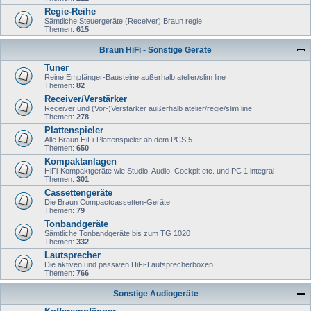
Regie-Reihe
Sämtliche Steuergeräte (Receiver) Braun regie
Themen:
615
Braun HiFi - Sonstige Geräte
Tuner
Reine Empfänger-Bausteine außerhalb atelier/slim line
Themen:
82
Receiver/Verstärker
Receiver und (Vor-)Verstärker außerhalb atelier/regie/slim line
Themen:
278
Plattenspieler
Alle Braun HiFi-Plattenspieler ab dem PCS 5
Themen:
650
Kompaktanlagen
HiFi-Kompaktgeräte wie Studio, Audio, Cockpit etc. und PC 1 integral
Themen:
301
Cassettengeräte
Die Braun Compactcassetten-Geräte
Themen:
79
Tonbandgeräte
Sämtliche Tonbandgeräte bis zum TG 1020
Themen:
332
Lautsprecher
Die aktiven und passiven HiFi-Lautsprecherboxen
Themen:
766
Sonstige Audiogeräte