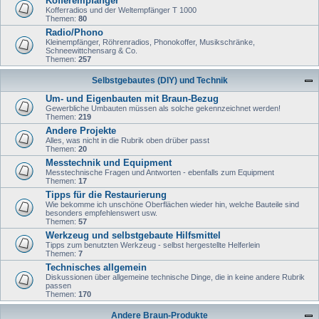
Kofferempfänger
Kofferradios und der Weltempfänger T 1000
Themen:
80
Radio/Phono
Kleinempfänger, Röhrenradios, Phonokoffer, Musikschränke,
Schneewittchensarg & Co.
Themen:
257
Selbstgebautes (DIY) und Technik
Um- und Eigenbauten mit Braun-Bezug
Gewerbliche Umbauten müssen als solche gekennzeichnet werden!
Themen:
219
Andere Projekte
Alles, was nicht in die Rubrik oben drüber passt
Themen:
20
Messtechnik und Equipment
Messtechnische Fragen und Antworten - ebenfalls zum Equipment
Themen:
17
Tipps für die Restaurierung
Wie bekomme ich unschöne Oberflächen wieder hin, welche Bauteile sind
besonders empfehlenswert usw.
Themen:
57
Werkzeug und selbstgebaute Hilfsmittel
Tipps zum benutzten Werkzeug - selbst hergestellte Helferlein
Themen:
7
Technisches allgemein
Diskussionen über allgemeine technische Dinge, die in keine andere Rubrik
passen
Themen:
170
Andere Braun-Produkte