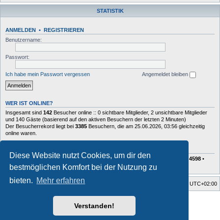
STATISTIK
ANMELDEN
•
REGISTRIEREN
Benutzername:
Passwort:
Ich habe mein Passwort vergessen
Angemeldet bleiben
WER IST ONLINE?
Insgesamt sind
142
Besucher online :: 0 sichtbare Mitglieder, 2 unsichtbare Mitglieder
und 140 Gäste (basierend auf den aktiven Besuchern der letzten 2 Minuten)
Der Besucherrekord liegt bei
3385
Besuchern, die am 25.06.2026, 03:56 gleichzeitig
online waren.
STATISTIK
Diese Website nutzt Cookies, um dir den
Beiträge insgesamt
72629
• Themen insgesamt
10408
• Mitglieder insgesamt
4598
•
Unser neuestes Mitglied:
Charlie
bestmöglichen Komfort bei der Nutzung zu
bieten.
Mehr erfahren
Foren-Übersicht
Alle Zeiten sind
UTC+02:00
Style developer by
forum tricolor tv
,
Verstanden!
Powered by
phpBB
® Forum Software © phpBB Limited
Deutsche Übersetzung durch
phpBB.de