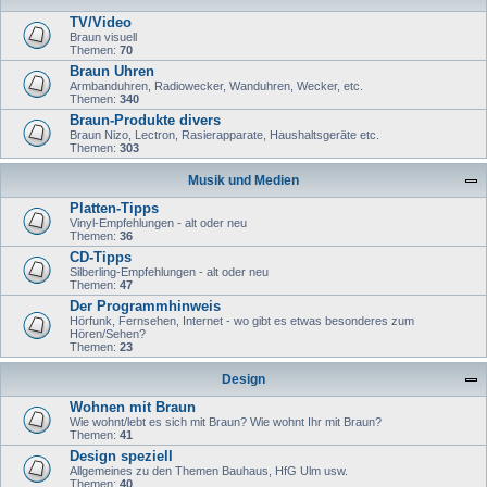
TV/Video
Braun visuell
Themen:
70
Braun Uhren
Armbanduhren, Radiowecker, Wanduhren, Wecker, etc.
Themen:
340
Braun-Produkte divers
Braun Nizo, Lectron, Rasierapparate, Haushaltsgeräte etc.
Themen:
303
Musik und Medien
Platten-Tipps
Vinyl-Empfehlungen - alt oder neu
Themen:
36
CD-Tipps
Silberling-Empfehlungen - alt oder neu
Themen:
47
Der Programmhinweis
Hörfunk, Fernsehen, Internet - wo gibt es etwas besonderes zum
Hören/Sehen?
Themen:
23
Design
Wohnen mit Braun
Wie wohnt/lebt es sich mit Braun? Wie wohnt Ihr mit Braun?
Themen:
41
Design speziell
Allgemeines zu den Themen Bauhaus, HfG Ulm usw.
Themen:
40