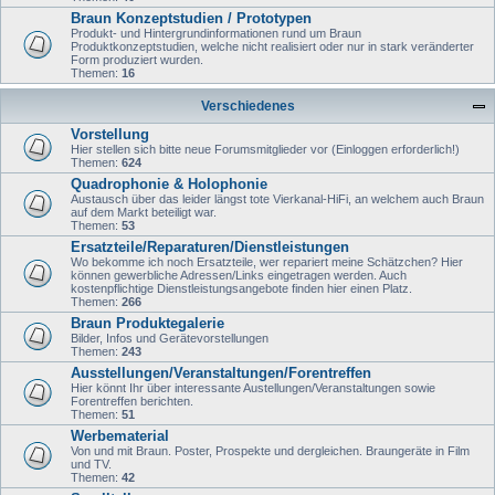
Braun Konzeptstudien / Prototypen
Produkt- und Hintergrundinformationen rund um Braun
Produktkonzeptstudien, welche nicht realisiert oder nur in stark veränderter
Form produziert wurden.
Themen:
16
Verschiedenes
Vorstellung
Hier stellen sich bitte neue Forumsmitglieder vor (Einloggen erforderlich!)
Themen:
624
Quadrophonie & Holophonie
Austausch über das leider längst tote Vierkanal-HiFi, an welchem auch Braun
auf dem Markt beteiligt war.
Themen:
53
Ersatzteile/Reparaturen/Dienstleistungen
Wo bekomme ich noch Ersatzteile, wer repariert meine Schätzchen? Hier
können gewerbliche Adressen/Links eingetragen werden. Auch
kostenpflichtige Dienstleistungsangebote finden hier einen Platz.
Themen:
266
Braun Produktegalerie
Bilder, Infos und Gerätevorstellungen
Themen:
243
Ausstellungen/Veranstaltungen/Forentreffen
Hier könnt Ihr über interessante Austellungen/Veranstaltungen sowie
Forentreffen berichten.
Themen:
51
Werbematerial
Von und mit Braun. Poster, Prospekte und dergleichen. Braungeräte in Film
und TV.
Themen:
42