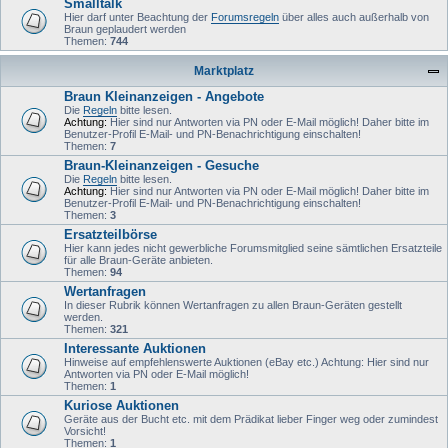
Smalltalk
Hier darf unter Beachtung der
Forumsregeln
über alles auch außerhalb von
Braun geplaudert werden
Themen:
744
Marktplatz
Braun Kleinanzeigen - Angebote
Die
Regeln
bitte lesen.
Achtung:
Hier sind nur Antworten via PN oder E-Mail möglich! Daher bitte im
Benutzer-Profil E-Mail- und PN-Benachrichtigung einschalten!
Themen:
7
Braun-Kleinanzeigen - Gesuche
Die
Regeln
bitte lesen.
Achtung:
Hier sind nur Antworten via PN oder E-Mail möglich! Daher bitte im
Benutzer-Profil E-Mail- und PN-Benachrichtigung einschalten!
Themen:
3
Ersatzteilbörse
Hier kann jedes nicht gewerbliche Forumsmitglied seine sämtlichen Ersatzteile
für alle Braun-Geräte anbieten.
Themen:
94
Wertanfragen
In dieser Rubrik können Wertanfragen zu allen Braun-Geräten gestellt
werden.
Themen:
321
Interessante Auktionen
Hinweise auf empfehlenswerte Auktionen (eBay etc.) Achtung: Hier sind nur
Antworten via PN oder E-Mail möglich!
Themen:
1
Kuriose Auktionen
Geräte aus der Bucht etc. mit dem Prädikat lieber Finger weg oder zumindest
Vorsicht!
Themen:
1