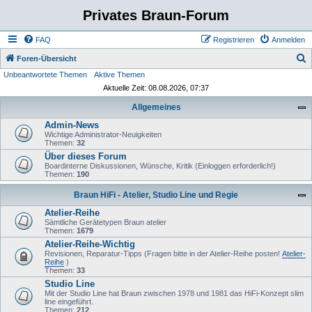
Privates Braun-Forum
FAQ
Registrieren
Anmelden
S
Foren-Übersicht
Unbeantwortete Themen
Aktive Themen
u
Aktuelle Zeit: 08.08.2026, 07:37
c
Allgemeines
h
Admin-News
e
Wichtige Administrator-Neuigkeiten
Themen:
32
Über dieses Forum
Boardinterne Diskussionen, Wünsche, Kritik (Einloggen erforderlich!)
Themen:
190
Braun HiFi - Atelier, Studio Line und Regie
Atelier-Reihe
Sämtliche Gerätetypen Braun atelier
Themen:
1679
Atelier-Reihe-Wichtig
Revisionen, Reparatur-Tipps (Fragen bitte in der Atelier-Reihe posten!
Atelier-
Reihe
)
Themen:
33
Studio Line
Mit der Studio Line hat Braun zwischen 1978 und 1981 das HiFi-Konzept slim
line eingeführt.
Themen:
212