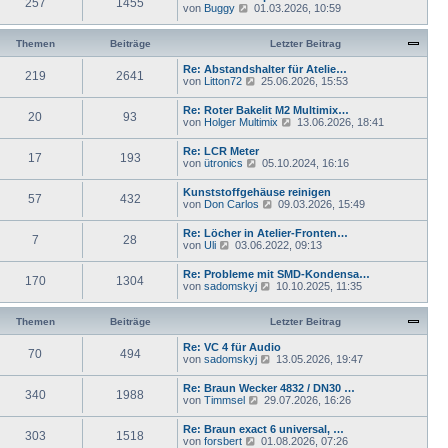
e
257
1455
e
N
von
Buggy
01.03.2026, 10:59
a
i
s
e
g
t
t
u
r
e
e
Themen
Beiträge
Letzter Beitrag
a
r
s
g
B
t
Re: Abstandshalter für Atelie…
e
219
2641
e
N
von
Litton72
25.06.2026, 15:53
i
r
e
t
B
u
Re: Roter Bakelit M2 Multimix…
r
e
20
93
e
N
von
Holger Multimix
a
13.06.2026, 18:41
i
s
e
g
t
t
u
Re: LCR Meter
r
e
17
193
e
N
von
ütronics
a
05.10.2024, 16:16
r
s
e
g
B
t
u
e
Kunststoffgehäuse reinigen
e
57
432
e
i
N
von
Don Carlos
09.03.2026, 15:49
r
s
t
e
B
t
r
u
e
Re: Löcher in Atelier-Fronten…
e
a
7
28
e
i
N
von
Uli
03.06.2022, 09:13
r
g
s
t
e
B
t
r
u
e
Re: Probleme mit SMD-Kondensa…
e
a
170
1304
e
i
N
von
sadomskyj
10.10.2025, 11:35
r
g
s
t
e
B
t
r
u
e
e
a
e
Themen
Beiträge
Letzter Beitrag
i
r
g
s
t
B
t
Re: VC 4 für Audio
r
e
70
494
e
N
von
sadomskyj
13.05.2026, 19:47
a
i
r
e
g
t
B
u
Re: Braun Wecker 4832 / DN30 …
r
e
340
1988
e
N
von
Timmsel
a
29.07.2026, 16:26
i
s
e
g
t
t
u
Re: Braun exact 6 universal, …
r
e
303
1518
e
N
von
forsbert
01.08.2026, 07:26
a
r
s