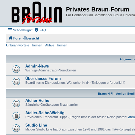
Privates Braun-Forum
Für Liebhaber und Sammler der Braun-Unterhal
Schnellzugriff
FAQ
Foren-Übersicht
Unbeantwortete Themen
Aktive Themen
Allgemein
Admin-News
Wichtige Administrator-Neuigkeiten
Über dieses Forum
Boardinterne Diskussionen, Wünsche, Kritik (Einloggen erforderlich!)
Braun HiFi - Atelier, Stu
Atelier-Reihe
Sämtliche Gerätetypen Braun atelier
Atelier-Reihe-Wichtig
Revisionen, Reparatur-Tipps (Fragen bitte in der Atelier-Reihe posten!
Atel
Studio Line
Mit der Studio Line hat Braun zwischen 1978 und 1981 das HiFi-Konzept slim