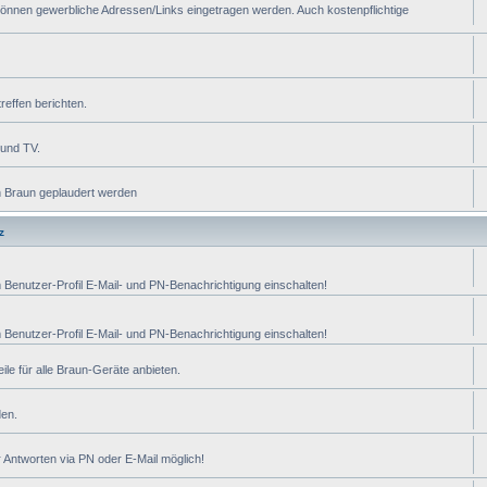
önnen gewerbliche Adressen/Links eingetragen werden. Auch kostenpflichtige
reffen berichten.
 und TV.
n Braun geplaudert werden
z
m Benutzer-Profil E-Mail- und PN-Benachrichtigung einschalten!
m Benutzer-Profil E-Mail- und PN-Benachrichtigung einschalten!
ile für alle Braun-Geräte anbieten.
den.
 Antworten via PN oder E-Mail möglich!