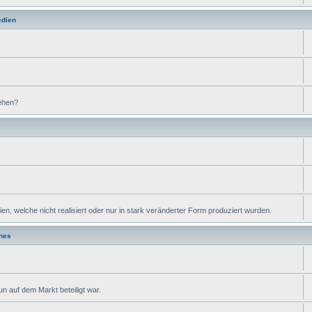
edien
ehen?
, welche nicht realisiert oder nur in stark veränderter Form produziert wurden.
nes
n auf dem Markt beteiligt war.