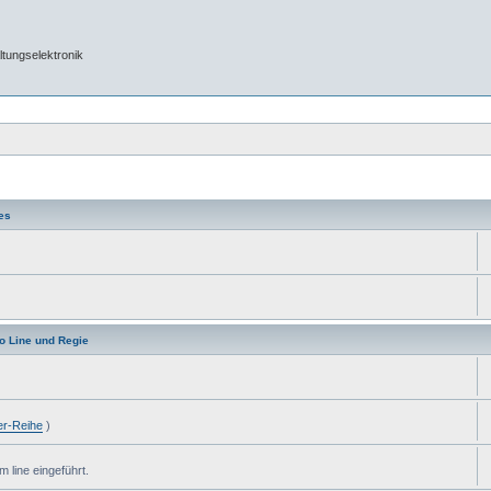
tungselektronik
es
dio Line und Regie
ier-Reihe
)
 line eingeführt.