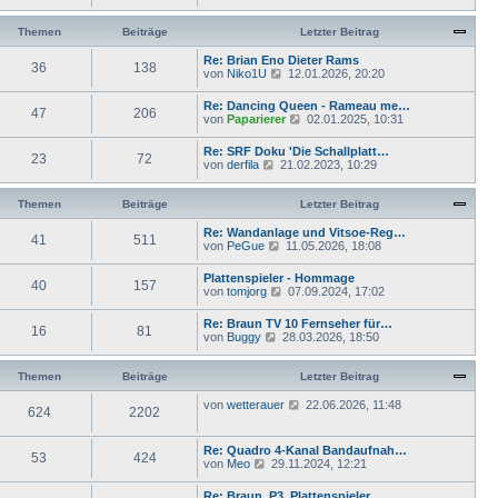
e
g
B
t
u
e
e
e
Themen
Beiträge
Letzter Beitrag
i
r
s
t
B
t
Re: Brian Eno Dieter Rams
r
e
36
138
e
N
von
Niko1U
12.01.2026, 20:20
a
i
r
e
g
t
B
u
Re: Dancing Queen - Rameau me…
r
e
47
206
e
N
von
Paparierer
a
02.01.2025, 10:31
i
s
e
g
t
t
u
Re: SRF Doku 'Die Schallplatt…
r
e
23
72
e
N
von
derfila
21.02.2023, 10:29
a
r
s
e
g
B
t
u
e
e
e
Themen
Beiträge
Letzter Beitrag
i
r
s
t
B
t
Re: Wandanlage und Vitsoe-Reg…
r
e
41
511
e
N
von
PeGue
11.05.2026, 18:08
a
i
r
e
g
t
B
u
Plattenspieler - Hommage
r
e
40
157
e
N
von
tomjorg
07.09.2024, 17:02
a
i
s
e
g
t
t
u
Re: Braun TV 10 Fernseher für…
r
e
16
81
e
N
von
Buggy
a
28.03.2026, 18:50
r
s
e
g
B
t
u
e
e
e
Themen
Beiträge
Letzter Beitrag
i
r
s
t
B
t
N
von
wetterauer
r
22.06.2026, 11:48
e
624
2202
e
e
a
i
r
u
g
t
B
e
Re: Quadro 4-Kanal Bandaufnah…
r
e
53
424
s
N
von
Meo
29.11.2024, 12:21
a
i
t
e
g
t
e
u
Re: Braun, P3, Plattenspieler…
r
r