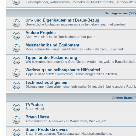
Kleinempfänger, Röhrenradios, Phonokoffer, Musikschränke, Schneewittch
Selbstgebautes (DIY)
Um- und Eigenbauten mit Braun-Bezug
Gewerbliche Umbauten müssen als solche gekennzeichnet werden!
Andere Projekte
Alles, was nicht in die Rubrik oben drüber passt
Messtechnik und Equipment
Messtechnische Fragen und Antworten - ebenfalls zum Equipment
Tipps für die Restaurierung
Wie bekomme ich unschöne Oberflächen wieder hin, welche Bauteile sind
Werkzeug und selbstgebaute Hilfsmittel
Tipps zum benutzten Werkzeug - selbst hergestellte Helferlein
Technisches allgemein
Diskussionen über allgemeine technische Dinge, die in keine andere Rubri
Andere Braun-P
TV/Video
Braun visuell
Braun Uhren
Armbanduhren, Radiowecker, Wanduhren, Wecker, etc.
Braun-Produkte divers
Braun Nizo, Lectron, Rasierapparate, Haushaltsgeräte etc.