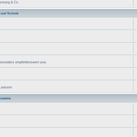
ensarg & Co.
 und Technik
 besonders empfehlenswert usw.
k passen
rodukte