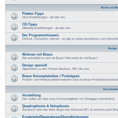
Musik und M
Platten-Tipps
Vinyl-Empfehlungen - alt oder neu
CD-Tipps
Silberling-Empfehlungen - alt oder neu
Der Programmhinweis
Hörfunk, Fernsehen, Internet - wo gibt es etwas besonderes zum Hören/S
Design
Wohnen mit Braun
Wie wohnt/lebt es sich mit Braun? Wie wohnt Ihr mit Braun?
Design speziell
Allgemeines zu den Themen Bauhaus, HfG Ulm usw.
Braun Konzeptstudien / Prototypen
Produkt- und Hintergrundinformationen rund um Braun Produktkonzeptstudien
Verschiede
Vorstellung
Hier stellen sich bitte neue Forumsmitglieder vor (Einloggen erforderlich!)
Quadrophonie & Holophonie
Austausch über das leider längst tote Vierkanal-HiFi, an welchem auch Brau
Ersatzteile/Reparaturen/Dienstleistungen