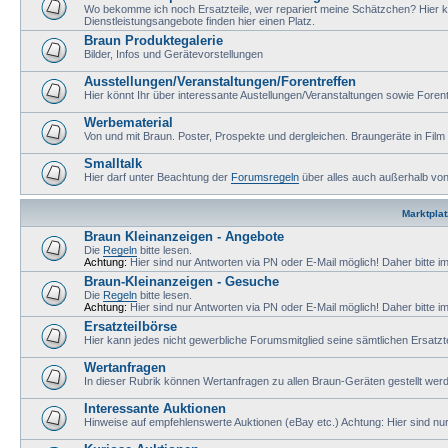
Wo bekomme ich noch Ersatzteile, wer repariert meine Schätzchen? Hier k
Dienstleistungsangebote finden hier einen Platz.
Braun Produktegalerie
Bilder, Infos und Gerätevorstellungen
Ausstellungen/Veranstaltungen/Forentreffen
Hier könnt Ihr über interessante Austellungen/Veranstaltungen sowie Forent
Werbematerial
Von und mit Braun. Poster, Prospekte und dergleichen. Braungeräte in Film
Smalltalk
Hier darf unter Beachtung der
Forumsregeln
über alles auch außerhalb vo
Marktplat
Braun Kleinanzeigen - Angebote
Die
Regeln
bitte lesen.
Achtung:
Hier sind nur Antworten via PN oder E-Mail möglich! Daher bitte i
Braun-Kleinanzeigen - Gesuche
Die
Regeln
bitte lesen.
Achtung:
Hier sind nur Antworten via PN oder E-Mail möglich! Daher bitte i
Ersatzteilbörse
Hier kann jedes nicht gewerbliche Forumsmitglied seine sämtlichen Ersatzte
Wertanfragen
In dieser Rubrik können Wertanfragen zu allen Braun-Geräten gestellt wer
Interessante Auktionen
Hinweise auf empfehlenswerte Auktionen (eBay etc.) Achtung: Hier sind nur