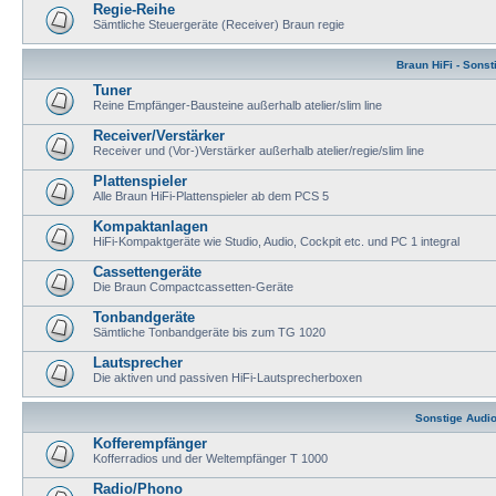
Regie-Reihe
Sämtliche Steuergeräte (Receiver) Braun regie
Braun HiFi - Sonst
Tuner
Reine Empfänger-Bausteine außerhalb atelier/slim line
Receiver/Verstärker
Receiver und (Vor-)Verstärker außerhalb atelier/regie/slim line
Plattenspieler
Alle Braun HiFi-Plattenspieler ab dem PCS 5
Kompaktanlagen
HiFi-Kompaktgeräte wie Studio, Audio, Cockpit etc. und PC 1 integral
Cassettengeräte
Die Braun Compactcassetten-Geräte
Tonbandgeräte
Sämtliche Tonbandgeräte bis zum TG 1020
Lautsprecher
Die aktiven und passiven HiFi-Lautsprecherboxen
Sonstige Audio
Kofferempfänger
Kofferradios und der Weltempfänger T 1000
Radio/Phono