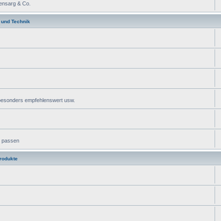
ensarg & Co.
 und Technik
 besonders empfehlenswert usw.
k passen
rodukte