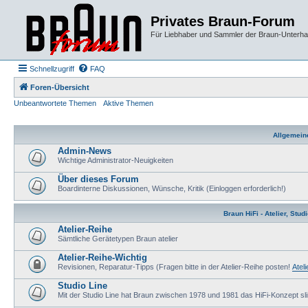
Privates Braun-Forum
Für Liebhaber und Sammler der Braun-Unterhal
Schnellzugriff
FAQ
Foren-Übersicht
Unbeantwortete Themen
Aktive Themen
Allgemein
Admin-News
Wichtige Administrator-Neuigkeiten
Über dieses Forum
Boardinterne Diskussionen, Wünsche, Kritik (Einloggen erforderlich!)
Braun HiFi - Atelier, Stu
Atelier-Reihe
Sämtliche Gerätetypen Braun atelier
Atelier-Reihe-Wichtig
Revisionen, Reparatur-Tipps (Fragen bitte in der Atelier-Reihe posten!
Atel
Studio Line
Mit der Studio Line hat Braun zwischen 1978 und 1981 das HiFi-Konzept slim