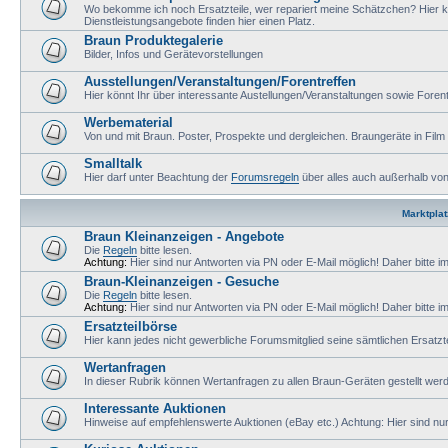
Wo bekomme ich noch Ersatzteile, wer repariert meine Schätzchen? Hier k
Dienstleistungsangebote finden hier einen Platz.
Braun Produktegalerie
Bilder, Infos und Gerätevorstellungen
Ausstellungen/Veranstaltungen/Forentreffen
Hier könnt Ihr über interessante Austellungen/Veranstaltungen sowie Forent
Werbematerial
Von und mit Braun. Poster, Prospekte und dergleichen. Braungeräte in Film
Smalltalk
Hier darf unter Beachtung der
Forumsregeln
über alles auch außerhalb vo
Marktplat
Braun Kleinanzeigen - Angebote
Die
Regeln
bitte lesen.
Achtung:
Hier sind nur Antworten via PN oder E-Mail möglich! Daher bitte i
Braun-Kleinanzeigen - Gesuche
Die
Regeln
bitte lesen.
Achtung:
Hier sind nur Antworten via PN oder E-Mail möglich! Daher bitte i
Ersatzteilbörse
Hier kann jedes nicht gewerbliche Forumsmitglied seine sämtlichen Ersatzte
Wertanfragen
In dieser Rubrik können Wertanfragen zu allen Braun-Geräten gestellt wer
Interessante Auktionen
Hinweise auf empfehlenswerte Auktionen (eBay etc.) Achtung: Hier sind nur