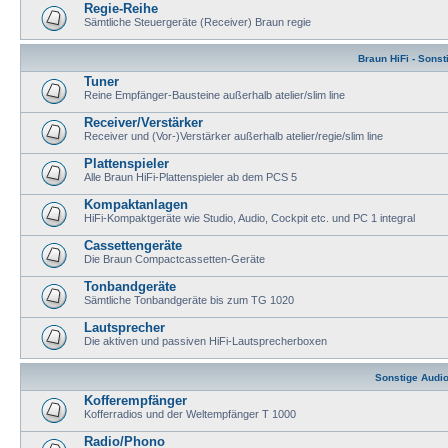
Regie-Reihe
Sämtliche Steuergeräte (Receiver) Braun regie
Braun HiFi - Sonst
Tuner
Reine Empfänger-Bausteine außerhalb atelier/slim line
Receiver/Verstärker
Receiver und (Vor-)Verstärker außerhalb atelier/regie/slim line
Plattenspieler
Alle Braun HiFi-Plattenspieler ab dem PCS 5
Kompaktanlagen
HiFi-Kompaktgeräte wie Studio, Audio, Cockpit etc. und PC 1 integral
Cassettengeräte
Die Braun Compactcassetten-Geräte
Tonbandgeräte
Sämtliche Tonbandgeräte bis zum TG 1020
Lautsprecher
Die aktiven und passiven HiFi-Lautsprecherboxen
Sonstige Audio
Kofferempfänger
Kofferradios und der Weltempfänger T 1000
Radio/Phono