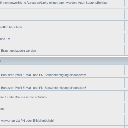
önnen gewerbliche Adressen/Links eingetragen werden. Auch kostenpflichtige
reffen berichten.
 und TV.
n Braun geplaudert werden
z
m Benutzer-Profil E-Mail- und PN-Benachrichtigung einschalten!
m Benutzer-Profil E-Mail- und PN-Benachrichtigung einschalten!
ile für alle Braun-Geräte anbieten.
den.
 Antworten via PN oder E-Mail möglich!