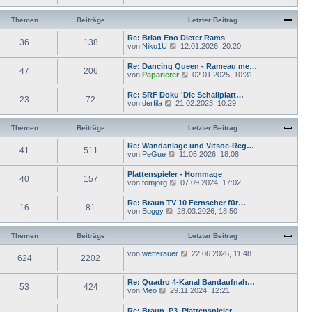
e
g
B
t
u
e
e
e
Themen
Beiträge
Letzter Beitrag
i
r
s
t
B
t
Re: Brian Eno Dieter Rams
r
e
36
138
e
N
von
Niko1U
12.01.2026, 20:20
a
i
r
e
g
t
B
u
Re: Dancing Queen - Rameau me…
r
e
47
206
e
N
von
Paparierer
a
02.01.2025, 10:31
i
s
e
g
t
t
u
Re: SRF Doku 'Die Schallplatt…
r
e
23
72
e
N
von
derfila
21.02.2023, 10:29
a
r
s
e
g
B
t
u
e
e
e
Themen
Beiträge
Letzter Beitrag
i
r
s
t
B
t
Re: Wandanlage und Vitsoe-Reg…
r
e
41
511
e
N
von
PeGue
11.05.2026, 18:08
a
i
r
e
g
t
B
u
Plattenspieler - Hommage
r
e
40
157
e
N
von
tomjorg
07.09.2024, 17:02
a
i
s
e
g
t
t
u
Re: Braun TV 10 Fernseher für…
r
e
16
81
e
N
von
Buggy
a
28.03.2026, 18:50
r
s
e
g
B
t
u
e
e
e
Themen
Beiträge
Letzter Beitrag
i
r
s
t
B
t
N
von
wetterauer
r
22.06.2026, 11:48
e
624
2202
e
e
a
i
r
u
g
t
B
e
Re: Quadro 4-Kanal Bandaufnah…
r
e
53
424
s
N
von
Meo
29.11.2024, 12:21
a
i
t
e
g
t
e
u
Re: Braun, P3, Plattenspieler…
r
r