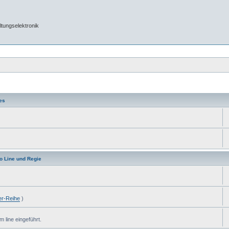
tungselektronik
es
dio Line und Regie
ier-Reihe
)
 line eingeführt.