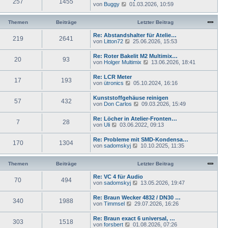
e
257
1455
e
N
von
Buggy
01.03.2026, 10:59
a
i
s
e
g
t
t
u
r
e
e
Themen
Beiträge
Letzter Beitrag
a
r
s
g
B
t
Re: Abstandshalter für Atelie…
e
219
2641
e
N
von
Litton72
25.06.2026, 15:53
i
r
e
t
B
u
Re: Roter Bakelit M2 Multimix…
r
e
20
93
e
N
von
Holger Multimix
a
13.06.2026, 18:41
i
s
e
g
t
t
u
Re: LCR Meter
r
e
17
193
e
N
von
ütronics
a
05.10.2024, 16:16
r
s
e
g
B
t
u
e
Kunststoffgehäuse reinigen
e
57
432
e
i
N
von
Don Carlos
09.03.2026, 15:49
r
s
t
e
B
t
r
u
e
Re: Löcher in Atelier-Fronten…
e
a
7
28
e
i
N
von
Uli
03.06.2022, 09:13
r
g
s
t
e
B
t
r
u
e
Re: Probleme mit SMD-Kondensa…
e
a
170
1304
e
i
N
von
sadomskyj
10.10.2025, 11:35
r
g
s
t
e
B
t
r
u
e
e
a
e
Themen
Beiträge
Letzter Beitrag
i
r
g
s
t
B
t
Re: VC 4 für Audio
r
e
70
494
e
N
von
sadomskyj
13.05.2026, 19:47
a
i
r
e
g
t
B
u
Re: Braun Wecker 4832 / DN30 …
r
e
340
1988
e
N
von
Timmsel
a
29.07.2026, 16:26
i
s
e
g
t
t
u
Re: Braun exact 6 universal, …
r
e
303
1518
e
N
von
forsbert
01.08.2026, 07:26
a
r
s