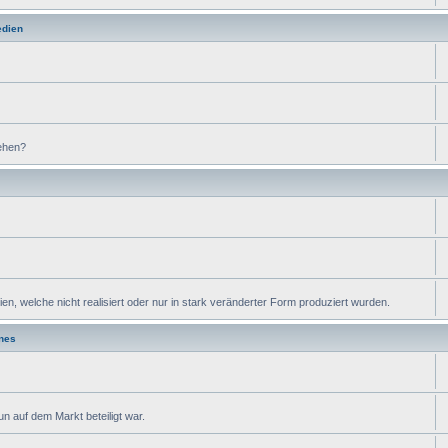
edien
ehen?
, welche nicht realisiert oder nur in stark veränderter Form produziert wurden.
nes
n auf dem Markt beteiligt war.