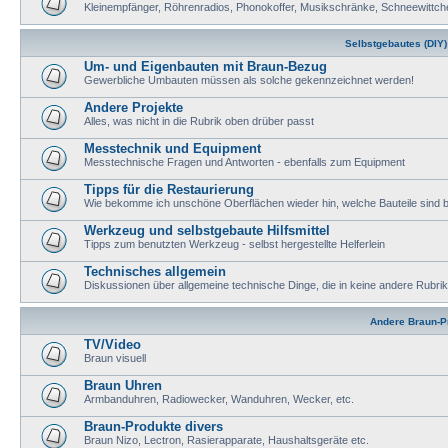
Kleinempfänger, Röhrenradios, Phonokoffer, Musikschränke, Schneewittch
Selbstgebautes (DIY)
Um- und Eigenbauten mit Braun-Bezug
Gewerbliche Umbauten müssen als solche gekennzeichnet werden!
Andere Projekte
Alles, was nicht in die Rubrik oben drüber passt
Messtechnik und Equipment
Messtechnische Fragen und Antworten - ebenfalls zum Equipment
Tipps für die Restaurierung
Wie bekomme ich unschöne Oberflächen wieder hin, welche Bauteile sind
Werkzeug und selbstgebaute Hilfsmittel
Tipps zum benutzten Werkzeug - selbst hergestellte Helferlein
Technisches allgemein
Diskussionen über allgemeine technische Dinge, die in keine andere Rubri
Andere Braun-P
TV/Video
Braun visuell
Braun Uhren
Armbanduhren, Radiowecker, Wanduhren, Wecker, etc.
Braun-Produkte divers
Braun Nizo, Lectron, Rasierapparate, Haushaltsgeräte etc.