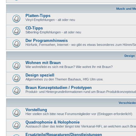
Musik und M
Platten-Tipps
Vinyl-Empfehlungen - alt oder neu
CD-Tipps
Silberling-Empfehlungen - alt oder neu
Der Programmhinweis
Hörfunk, Fernsehen, Internet - wo gibt es etwas besonderes zum Hören/S
Design
Wohnen mit Braun
Wie wohnt/lebt es sich mit Braun? Wie wohnt Ihr mit Braun?
Design speziell
Allgemeines zu den Themen Bauhaus, HfG Ulm usw.
Braun Konzeptstudien / Prototypen
Produkt- und Hintergrundinformationen rund um Braun Produktkonzeptstudien
Verschiede
Vorstellung
Hier stellen sich bitte neue Forumsmitglieder vor (Einloggen erforderlich!)
Quadrophonie & Holophonie
Austausch über das leider längst tote Vierkanal-HiFi, an welchem auch Brau
Ersatzteile/Reparaturen/Dienstleistungen