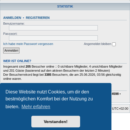
STATISTIK
ANMELDEN
•
REGISTRIEREN
Benutzername:
Passwort:
Ich habe mein Passwort vergessen
Angemeldet bleiben
WER IST ONLINE?
Insgesamt sind
205
Besucher online :: 0 sichtbare Mitglieder, 4 unsichtbare Mitglieder
und 201 Gäste (basierend auf den aktiven Besuchern der letzten 2 Minuten)
Der Besucherrekord liegt bei
3385
Besuchern, die am 25.06.2026, 03:56 gleichzeitig
online waren.
STATISTIK
Diese Website nutzt Cookies, um dir den
Beiträge insgesamt
72629
• Themen insgesamt
10408
• Mitglieder insgesamt
4598
•
Unser neuestes Mitglied:
Charlie
bestmöglichen Komfort bei der Nutzung zu
bieten.
Mehr erfahren
Foren-Übersicht
Alle Zeiten sind
UTC+02:00
Style developer by
forum tricolor tv
,
Verstanden!
Powered by
phpBB
® Forum Software © phpBB Limited
Deutsche Übersetzung durch
phpBB.de