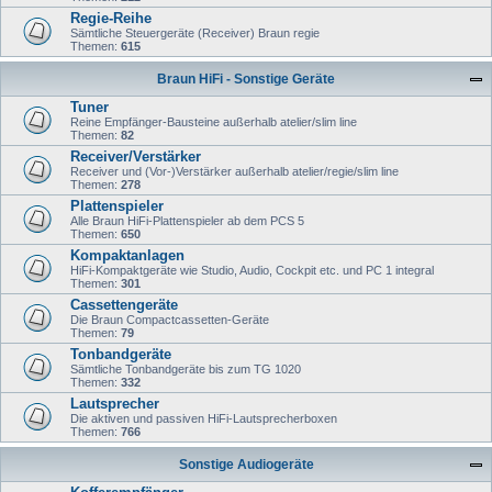
Regie-Reihe
Sämtliche Steuergeräte (Receiver) Braun regie
Themen:
615
Braun HiFi - Sonstige Geräte
Tuner
Reine Empfänger-Bausteine außerhalb atelier/slim line
Themen:
82
Receiver/Verstärker
Receiver und (Vor-)Verstärker außerhalb atelier/regie/slim line
Themen:
278
Plattenspieler
Alle Braun HiFi-Plattenspieler ab dem PCS 5
Themen:
650
Kompaktanlagen
HiFi-Kompaktgeräte wie Studio, Audio, Cockpit etc. und PC 1 integral
Themen:
301
Cassettengeräte
Die Braun Compactcassetten-Geräte
Themen:
79
Tonbandgeräte
Sämtliche Tonbandgeräte bis zum TG 1020
Themen:
332
Lautsprecher
Die aktiven und passiven HiFi-Lautsprecherboxen
Themen:
766
Sonstige Audiogeräte