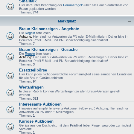
Smalltalk
Hier darf unter Beachtung der
Forumsregeln
über alles auch außerhalb von
Braun geplaudert werden
Themen:
744
Marktplatz
Braun Kleinanzeigen - Angebote
Die
Regeln
bitte lesen.
Achtung:
Hier sind nur Antworten via PN oder E-Mail möglich! Daher bitte im
Benutzer-Profil E-Mail- und PN-Benachrichtigung einschalten!
Themen:
7
Braun-Kleinanzeigen - Gesuche
Die
Regeln
bitte lesen.
Achtung:
Hier sind nur Antworten via PN oder E-Mail möglich! Daher bitte im
Benutzer-Profil E-Mail- und PN-Benachrichtigung einschalten!
Themen:
3
Ersatzteilbörse
Hier kann jedes nicht gewerbliche Forumsmitglied seine sämtlichen Ersatzteile
für alle Braun-Geräte anbieten.
Themen:
94
Wertanfragen
In dieser Rubrik können Wertanfragen zu allen Braun-Geräten gestellt
werden.
Themen:
321
Interessante Auktionen
Hinweise auf empfehlenswerte Auktionen (eBay etc.) Achtung: Hier sind nur
Antworten via PN oder E-Mail möglich!
Themen:
1
Kuriose Auktionen
Geräte aus der Bucht etc. mit dem Prädikat lieber Finger weg oder zumindest
Vorsicht!
Themen:
1