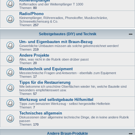
Kofferempfänger
Kofferradios und der Weltempfänger T 1000
Themen:
80
Radio/Phono
Kleinempfänger, Röhrenradios, Phonokoffer, Musikschränke,
Schneewittchensarg & Co.
Themen:
257
Selbstgebautes (DIY) und Technik
Um- und Eigenbauten mit Braun-Bezug
Gewerbliche Umbauten müssen als solche gekennzeichnet werden!
Themen:
219
Andere Projekte
Alles, was nicht in die Rubrik oben drüber passt
Themen:
20
Messtechnik und Equipment
Messtechnische Fragen und Antworten - ebenfalls zum Equipment
Themen:
17
Tipps für die Restaurierung
Wie bekomme ich unschöne Oberflächen wieder hin, welche Bauteile sind
besonders empfehlenswert usw.
Themen:
57
Werkzeug und selbstgebaute Hilfsmittel
Tipps zum benutzten Werkzeug - selbst hergestellte Helferlein
Themen:
7
Technisches allgemein
Diskussionen über allgemeine technische Dinge, die in keine andere Rubrik
passen
Themen:
170
Andere Braun-Produkte