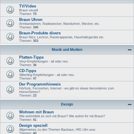
TV/Video
Braun visuell
Themen:
70
Braun Uhren
Armbanduhren, Radiowecker, Wanduhren, Wecker, etc.
Themen:
340
Braun-Produkte divers
Braun Nizo, Lectron, Rasierapparate, Haushaltsgeräte etc.
Themen:
303
Musik und Medien
Platten-Tipps
Vinyl-Empfehlungen - alt oder neu
Themen:
36
CD-Tipps
Silberling-Empfehlungen - alt oder neu
Themen:
47
Der Programmhinweis
Hörfunk, Fernsehen, Internet - wo gibt es etwas besonderes zum
Hören/Sehen?
Themen:
23
Design
Wohnen mit Braun
Wie wohnt/lebt es sich mit Braun? Wie wohnt Ihr mit Braun?
Themen:
41
Design speziell
Allgemeines zu den Themen Bauhaus, HfG Ulm usw.
Themen:
40