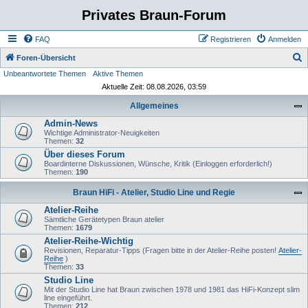
Privates Braun-Forum
FAQ
Registrieren
Anmelden
S
Foren-Übersicht
Unbeantwortete Themen
Aktive Themen
u
Aktuelle Zeit: 08.08.2026, 03:59
c
Allgemeines
h
Admin-News
e
Wichtige Administrator-Neuigkeiten
Themen:
32
Über dieses Forum
Boardinterne Diskussionen, Wünsche, Kritik (Einloggen erforderlich!)
Themen:
190
Braun HiFi - Atelier, Studio Line und Regie
Atelier-Reihe
Sämtliche Gerätetypen Braun atelier
Themen:
1679
Atelier-Reihe-Wichtig
Revisionen, Reparatur-Tipps (Fragen bitte in der Atelier-Reihe posten!
Atelier-
Reihe
)
Themen:
33
Studio Line
Mit der Studio Line hat Braun zwischen 1978 und 1981 das HiFi-Konzept slim
line eingeführt.
Themen:
212