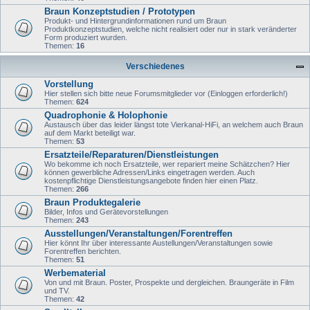
Braun Konzeptstudien / Prototypen
Produkt- und Hintergrundinformationen rund um Braun
Produktkonzeptstudien, welche nicht realisiert oder nur in stark veränderter
Form produziert wurden.
Themen:
16
Verschiedenes
Vorstellung
Hier stellen sich bitte neue Forumsmitglieder vor (Einloggen erforderlich!)
Themen:
624
Quadrophonie & Holophonie
Austausch über das leider längst tote Vierkanal-HiFi, an welchem auch Braun
auf dem Markt beteiligt war.
Themen:
53
Ersatzteile/Reparaturen/Dienstleistungen
Wo bekomme ich noch Ersatzteile, wer repariert meine Schätzchen? Hier
können gewerbliche Adressen/Links eingetragen werden. Auch
kostenpflichtige Dienstleistungsangebote finden hier einen Platz.
Themen:
266
Braun Produktegalerie
Bilder, Infos und Gerätevorstellungen
Themen:
243
Ausstellungen/Veranstaltungen/Forentreffen
Hier könnt Ihr über interessante Austellungen/Veranstaltungen sowie
Forentreffen berichten.
Themen:
51
Werbematerial
Von und mit Braun. Poster, Prospekte und dergleichen. Braungeräte in Film
und TV.
Themen:
42