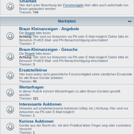
Smalltalk
Hier darf unter Beachtung der
Forumsregeln
über alles auch außerhalb von
Braun geplaudert werden
Themen:
744
Marktplatz
Braun Kleinanzeigen - Angebote
Die
Regeln
bitte lesen.
Achtung:
Hier sind nur Antworten via PN oder E-Mail möglich! Daher bitte im
Benutzer-Profil E-Mail- und PN-Benachrichtigung einschalten!
Themen:
7
Braun-Kleinanzeigen - Gesuche
Die
Regeln
bitte lesen.
Achtung:
Hier sind nur Antworten via PN oder E-Mail möglich! Daher bitte im
Benutzer-Profil E-Mail- und PN-Benachrichtigung einschalten!
Themen:
3
Ersatzteilbörse
Hier kann jedes nicht gewerbliche Forumsmitglied seine sämtlichen Ersatzteile
für alle Braun-Geräte anbieten.
Themen:
94
Wertanfragen
In dieser Rubrik können Wertanfragen zu allen Braun-Geräten gestellt
werden.
Themen:
321
Interessante Auktionen
Hinweise auf empfehlenswerte Auktionen (eBay etc.) Achtung: Hier sind nur
Antworten via PN oder E-Mail möglich!
Themen:
1
Kuriose Auktionen
Geräte aus der Bucht etc. mit dem Prädikat lieber Finger weg oder zumindest
Vorsicht!
Themen:
1