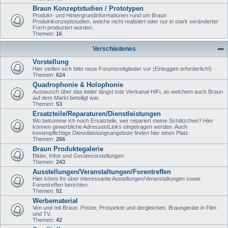
Braun Konzeptstudien / Prototypen
Produkt- und Hintergrundinformationen rund um Braun
Produktkonzeptstudien, welche nicht realisiert oder nur in stark veränderter
Form produziert wurden.
Themen:
16
Verschiedenes
Vorstellung
Hier stellen sich bitte neue Forumsmitglieder vor (Einloggen erforderlich!)
Themen:
624
Quadrophonie & Holophonie
Austausch über das leider längst tote Vierkanal-HiFi, an welchem auch Braun
auf dem Markt beteiligt war.
Themen:
53
Ersatzteile/Reparaturen/Dienstleistungen
Wo bekomme ich noch Ersatzteile, wer repariert meine Schätzchen? Hier
können gewerbliche Adressen/Links eingetragen werden. Auch
kostenpflichtige Dienstleistungsangebote finden hier einen Platz.
Themen:
266
Braun Produktegalerie
Bilder, Infos und Gerätevorstellungen
Themen:
243
Ausstellungen/Veranstaltungen/Forentreffen
Hier könnt Ihr über interessante Austellungen/Veranstaltungen sowie
Forentreffen berichten.
Themen:
51
Werbematerial
Von und mit Braun. Poster, Prospekte und dergleichen. Braungeräte in Film
und TV.
Themen:
42