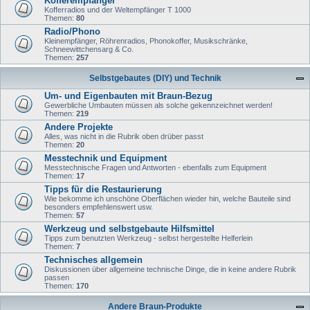
Kofferempfänger
Kofferradios und der Weltempfänger T 1000
Themen:
80
Radio/Phono
Kleinempfänger, Röhrenradios, Phonokoffer, Musikschränke,
Schneewittchensarg & Co.
Themen:
257
Selbstgebautes (DIY) und Technik
Um- und Eigenbauten mit Braun-Bezug
Gewerbliche Umbauten müssen als solche gekennzeichnet werden!
Themen:
219
Andere Projekte
Alles, was nicht in die Rubrik oben drüber passt
Themen:
20
Messtechnik und Equipment
Messtechnische Fragen und Antworten - ebenfalls zum Equipment
Themen:
17
Tipps für die Restaurierung
Wie bekomme ich unschöne Oberflächen wieder hin, welche Bauteile sind
besonders empfehlenswert usw.
Themen:
57
Werkzeug und selbstgebaute Hilfsmittel
Tipps zum benutzten Werkzeug - selbst hergestellte Helferlein
Themen:
7
Technisches allgemein
Diskussionen über allgemeine technische Dinge, die in keine andere Rubrik
passen
Themen:
170
Andere Braun-Produkte