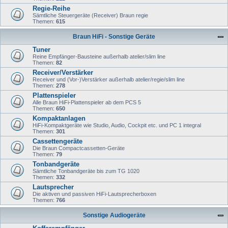
Regie-Reihe
Sämtliche Steuergeräte (Receiver) Braun regie
Themen:
615
Braun HiFi - Sonstige Geräte
Tuner
Reine Empfänger-Bausteine außerhalb atelier/slim line
Themen:
82
Receiver/Verstärker
Receiver und (Vor-)Verstärker außerhalb atelier/regie/slim line
Themen:
278
Plattenspieler
Alle Braun HiFi-Plattenspieler ab dem PCS 5
Themen:
650
Kompaktanlagen
HiFi-Kompaktgeräte wie Studio, Audio, Cockpit etc. und PC 1 integral
Themen:
301
Cassettengeräte
Die Braun Compactcassetten-Geräte
Themen:
79
Tonbandgeräte
Sämtliche Tonbandgeräte bis zum TG 1020
Themen:
332
Lautsprecher
Die aktiven und passiven HiFi-Lautsprecherboxen
Themen:
766
Sonstige Audiogeräte