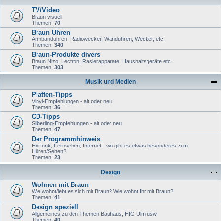
TV/Video
Braun visuell
Themen:
70
Braun Uhren
Armbanduhren, Radiowecker, Wanduhren, Wecker, etc.
Themen:
340
Braun-Produkte divers
Braun Nizo, Lectron, Rasierapparate, Haushaltsgeräte etc.
Themen:
303
Musik und Medien
Platten-Tipps
Vinyl-Empfehlungen - alt oder neu
Themen:
36
CD-Tipps
Silberling-Empfehlungen - alt oder neu
Themen:
47
Der Programmhinweis
Hörfunk, Fernsehen, Internet - wo gibt es etwas besonderes zum
Hören/Sehen?
Themen:
23
Design
Wohnen mit Braun
Wie wohnt/lebt es sich mit Braun? Wie wohnt Ihr mit Braun?
Themen:
41
Design speziell
Allgemeines zu den Themen Bauhaus, HfG Ulm usw.
Themen:
40