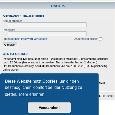
STATISTIK
ANMELDEN
•
REGISTRIEREN
Benutzername:
Passwort:
Ich habe mein Passwort vergessen
Angemeldet bleiben
WER IST ONLINE?
Insgesamt sind
124
Besucher online :: 0 sichtbare Mitglieder, 2 unsichtbare Mitglieder
und 122 Gäste (basierend auf den aktiven Besuchern der letzten 2 Minuten)
Der Besucherrekord liegt bei
3385
Besuchern, die am 25.06.2026, 03:56 gleichzeitig
online waren.
STATISTIK
Diese Website nutzt Cookies, um dir den
Beiträge insgesamt
72629
• Themen insgesamt
10408
• Mitglieder insgesamt
4598
•
Unser neuestes Mitglied:
Charlie
bestmöglichen Komfort bei der Nutzung zu
bieten.
Mehr erfahren
Foren-Übersicht
Alle Zeiten sind
UTC+02:00
Style developer by
forum tricolor tv
,
Verstanden!
Powered by
phpBB
® Forum Software © phpBB Limited
Deutsche Übersetzung durch
phpBB.de