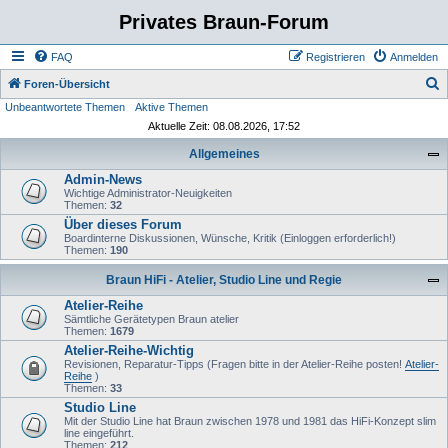
Privates Braun-Forum
FAQ
Registrieren
Anmelden
S
Foren-Übersicht
Unbeantwortete Themen
Aktive Themen
u
Aktuelle Zeit: 08.08.2026, 17:52
c
Allgemeines
h
Admin-News
e
Wichtige Administrator-Neuigkeiten
Themen:
32
Über dieses Forum
Boardinterne Diskussionen, Wünsche, Kritik (Einloggen erforderlich!)
Themen:
190
Braun HiFi - Atelier, Studio Line und Regie
Atelier-Reihe
Sämtliche Gerätetypen Braun atelier
Themen:
1679
Atelier-Reihe-Wichtig
Revisionen, Reparatur-Tipps (Fragen bitte in der Atelier-Reihe posten!
Atelier-
Reihe
)
Themen:
33
Studio Line
Mit der Studio Line hat Braun zwischen 1978 und 1981 das HiFi-Konzept slim
line eingeführt.
Themen:
212