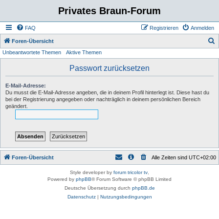
Privates Braun-Forum
FAQ
Registrieren
Anmelden
S
Foren-Übersicht
Unbeantwortete Themen
Aktive Themen
u
c
Passwort zurücksetzen
h
E-Mail-Adresse:
e
Du musst die E-Mail-Adresse angeben, die in deinem Profil hinterlegt ist. Diese hast du
bei der Registrierung angegeben oder nachträglich in deinem persönlichen Bereich
geändert.
Foren-Übersicht
Alle Zeiten sind
UTC+02:00
Style developer by
forum tricolor tv
,
Powered by
phpBB
® Forum Software © phpBB Limited
Deutsche Übersetzung durch
phpBB.de
Datenschutz
|
Nutzungsbedingungen